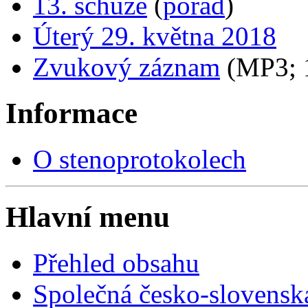
13. schůze
(
pořad
)
Úterý 29. května 2018
Zvukový záznam
(MP3;
Informace
O stenoprotokolech
Hlavní menu
Přehled obsahu
Společná česko-slovensk