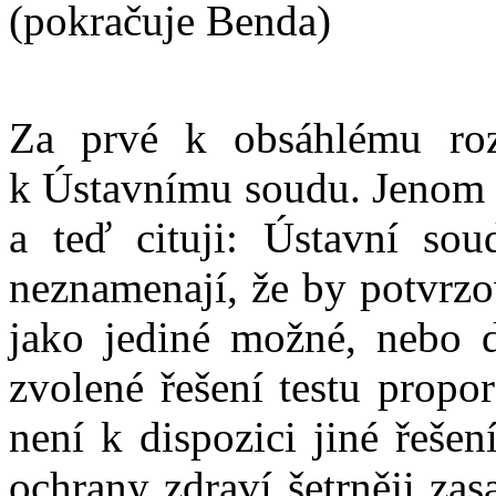
(pokračuje Benda)
Za prvé k obsáhlému roz
k Ústavnímu soudu. Jenom k
a teď cituji: Ústavní so
neznamenají, že by potvrzo
jako jediné možné, nebo d
zvolené řešení testu propo
není k dispozici jiné řešen
ochrany zdraví šetrněji zas