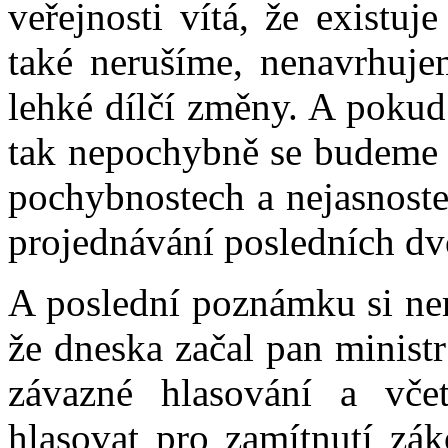
veřejnosti vítá, že existu
také nerušíme, nenavrhuje
lehké dílčí změny. A pokud
tak nepochybně se budeme b
pochybnostech a nejasnoste
projednávání posledních dvo
A poslední poznámku si ne
že dneska začal pan minist
závazné hlasování a vče
hlasovat pro zamítnutí zák