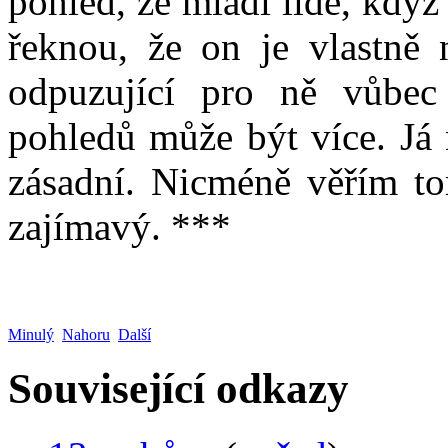
pohled, že mladí lidé, když 
řeknou, že on je vlastně 
odpuzující pro ně vůbec
pohledů může být více. Já 
zásadní. Nicméně věřím tom
zajímavý. ***
Minulý
Nahoru
Další
Související odkazy