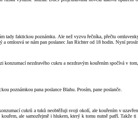
 Mám tady faktickou poznámku. Ale než vyzvu řečníka, přečtu omluvenk
ý a omlouvá se nám pan poslanec Jan Richter od 18 hodin. Nyní pros
i konzumací nezdravého cukru a nezdravým kouřením spočívá v tom, že
tickou poznámkou pana poslance Blahu. Prosím, pane poslanče.
nzumací cukrů a tuků neobtěžuji svoji okolí, ale kouřením v uzavřených
 kouřem, ale samozřejmě i hlukem, který k tomu nutně patří. Takže ti li