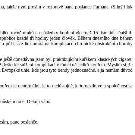
a, takže nyní prosím v rozpravě pana poslance Farhana. (Silný hluk
ce ročně umírá na následky kouření více než 15 tisíc lidí. Další tři
 republice každé tři hodiny jeden člověk. Během dnešního dne během
i a půl tisíce lidí umírá na komplikace chronické obstrukční choroby
 ještě donedávna jsem byl praktikujícím kuřákem klasických cigaret.
ž došlo ke snížení komplikací v rámci následků kouření. Myslím si, že
ci Evropské unie, kde jsou tyto trendy jednoznačné, a já nemám důvod
kouření je nenormální, je to nedůstojné, je to nezdravé a společnost se
v loňském roce. Děkuji vám.
osím, pane poslanče.