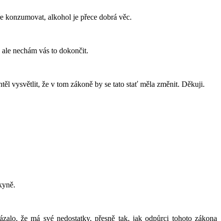
ře konzumovat, alkohol je přece dobrá věc.
 ale nechám vás to dokončit.
ěl vysvětlit, že v tom zákoně by se tato stať měla změnit. Děkuji.
kyně.
kázalo, že má své nedostatky, přesně tak, jak odpůrci tohoto zákona