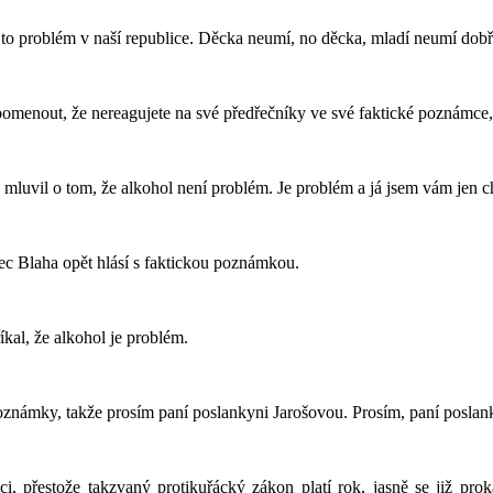
e to problém v naší republice. Děcka neumí, no děcka, mladí neumí dob
pomenout, že nereagujete na své předřečníky ve své faktické poznámce,
mluvil o tom, že alkohol není problém. Je problém a já jsem vám jen cht
nec Blaha opět hlásí s faktickou poznámkou.
íkal, že alkohol je problém.
oznámky, takže prosím paní poslankyni Jarošovou. Prosím, paní poslan
i, přestože takzvaný protikuřácký zákon platí rok, jasně se již pro