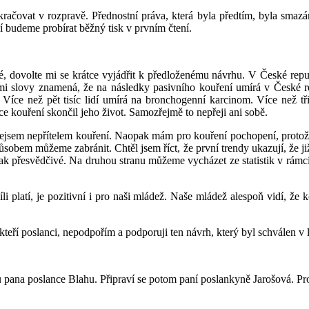
ačovat v rozpravě. Přednostní práva, která byla předtím, byla smazán
ní budeme probírat běžný tisk v prvním čtení.
 dovolte mi se krátce vyjádřit k předloženému návrhu. V České republi
nými slovy znamená, že na následky pasivního kouření umírá v České
. Více než pět tisíc lidí umírá na bronchogenní karcinom. Více než tř
 kouření skončil jeho život. Samozřejmě to nepřeji ani sobě.
ejsem nepřítelem kouření. Naopak mám pro kouření pochopení, protože
sobem můžeme zabránit. Chtěl jsem říct, že první trendy ukazují, že ji
u tak přesvědčivé. Na druhou stranu můžeme vycházet ze statistik v rám
li platí, je pozitivní i pro naši mládež. Naše mládež alespoň vidí, že 
někteří poslanci, nepodpořím a podporuji ten návrh, který byl schválen 
ku pana poslance Blahu. Připraví se potom paní poslankyně Jarošová. Pr