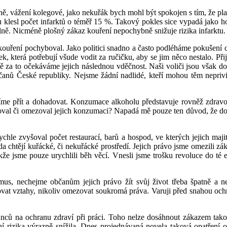
ě, vážení kolegové, jako nekuřák bych mohl být spokojen s tím, že plat
zu klesl počet infarktů o téměř 15 %. Takový pokles sice vypadá jako 
úplně. Nicméně plošný zákaz kouření nepochybně snižuje rizika infarktu.
ouření pochyboval. Jako politici snadno a často podléháme pokušení c
k, která potřebují všude vodit za ručičku, aby se jim něco nestalo. P
tě za to očekáváme jejich následnou vděčnost. Naši voliči jsou však do
anů České republiky. Nejsme žádní nadlidé, kteří mohou těm nepriv
síme přít a dohadovat. Konzumace alkoholu představuje rovněž zdravo
val či omezoval jejich konzumaci? Napadá mě pouze ten důvod, že dosu
ychle zvyšoval počet restaurací, barů a hospod, ve kterých jejich maj
zda chtějí kuřácké, či nekuřácké prostředí. Jejich právo jsme omezili 
akže jsme pouze urychlili běh věcí. Vnesli jsme trošku revoluce do t
mus, nechejme občanům jejich právo žít svůj život třeba špatně a
ěrňovat vztahy, nikoliv omezovat soukromá práva. Varuji před snahou o
anců na ochranu zdraví při práci. Toho nelze dosáhnout zákazem tak
ní rizika výrazně snížila. Dnes projednávaná novela taková opatření 