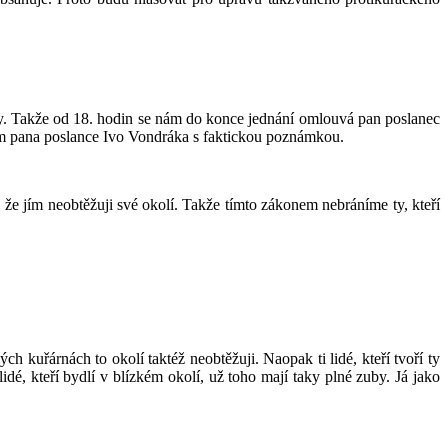
y. Takže od 18. hodin se nám do konce jednání omlouvá pan poslanec
ím pana poslance Ivo Vondráka s faktickou poznámkou.
 jím neobtěžuji své okolí. Takže tímto zákonem nebráníme ty, kteří
 kuřárnách to okolí taktéž neobtěžuji. Naopak ti lidé, kteří tvoří ty
dé, kteří bydlí v blízkém okolí, už toho mají taky plné zuby. Já jako