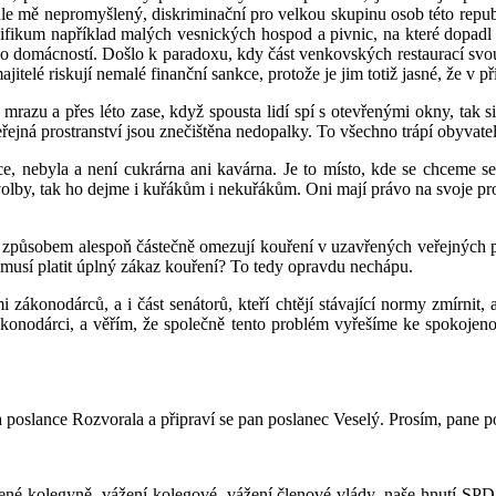
dle mě nepromyšlený, diskriminační pro velkou skupinu osob této republ
fikum například malých vesnických hospod a pivnic, na které dopadl ne
do domácností. Došlo k paradoxu, kdy část venkovských restaurací svou
ajitelé riskují nemalé finanční sankce, protože je jim totiž jasné, že 
razu a přes léto zase, když spousta lidí spí s otevřenými okny, tak si
ejná prostranství jsou znečištěna nedopalky. To všechno trápí obyvatele,
 nebyla a není cukrárna ani kavárna. Je to místo, kde se chceme set
olby, tak ho dejme i kuřákům i nekuřákům. Oni mají právo na svoje pro
způsobem alespoň částečně omezují kouření v uzavřených veřejných pro
s musí platit úplný zákaz kouření? To tedy opravdu nechápu.
i zákonodárců, a i část senátorů, kteří chtějí stávající normy zmírni
onodárci, a věřím, že společně tento problém vyřešíme ke spokojenos
a poslance Rozvorala a připraví se pan poslanec Veselý. Prosím, pane p
ážené kolegyně, vážení kolegové, vážení členové vlády, naše hnutí S