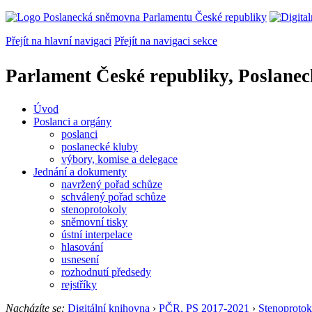
Přejít na hlavní navigaci
Přejít na navigaci sekce
Parlament České republiky, Poslane
Úvod
Poslanci a orgány
poslanci
poslanecké kluby
výbory, komise a delegace
Jednání a dokumenty
navržený pořad schůze
schválený pořad schůze
stenoprotokoly
sněmovní tisky
ústní interpelace
hlasování
usnesení
rozhodnutí předsedy
rejstříky
Nacházíte se:
Digitální knihovna
›
PČR, PS 2017-2021
›
Stenoprotok