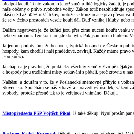
předpokládali. Tento zákon, o jehož změnu lidé logicky žádají, je po
naše občany o právo svobodné volby. Zákon totiž nezohledňuje speci
hlásí o 30 až 50 % nižší tržby, protože se konzumace piva přesouvá 
že se v těchto prostorách vesele kouří dál. Buď vznikají kluby, nebo m
Dalším negativem je, že kuřáci jsou přes zimu nuceni kouřit venku v m
nebo vinárnami. Ten kouř jim jde do bytu. Pak jsou rušeni hlukem. Veř
Já jenom podotýkám, že hospoda, typická hospoda v České republice,
hospody, kam chodili i naši pradědové, zavírají. Každý máme právo v
jsou kuřáci.
Já chápu a je pravdou, že prakticky všechny země v Evropě nějakým 
a hospody jsou tradičními místy setkávání s přáteli, proč zrovna u ná
Naštěstí, a doufám v to, že v Poslanecké sněmovně přibylo s volbam
Slovensko. Spoléhám se náš zdravý a spravedlivý úsudek, vážení zák
svobody, protože přesně tak to je veřejností vnímáno. Děkuji.
Místopředseda PSP Vojtěch Pikal
: Já také děkuji. Nyní prosím pan
Poslanec Radek Rozvoral
: Děkuji za slovo, pane předsedající. V