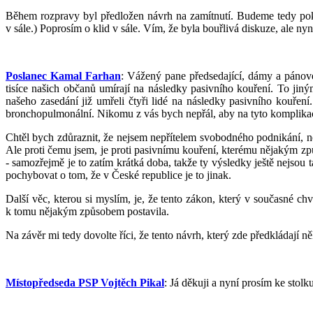
Během rozpravy byl předložen návrh na zamítnutí. Budeme tedy pokr
v sále.) Poprosím o klid v sále. Vím, že byla bouřlivá diskuze, ale ny
Poslanec Kamal Farhan
: Vážený pane předsedající, dámy a pánové,
tisíce našich občanů umírají na následky pasivního kouření. To ji
našeho zasedání již umřeli čtyři lidé na následky pasivního kouření
bronchopulmonální. Nikomu z vás bych nepřál, aby na tyto komplikace
Chtěl bych zdůraznit, že nejsem nepřítelem svobodného podnikání, n
Ale proti čemu jsem, je proti pasivnímu kouření, kterému nějakým způ
- samozřejmě je to zatím krátká doba, takže ty výsledky ještě nejso
pochybovat o tom, že v České republice je to jinak.
Další věc, kterou si myslím, je, že tento zákon, který v současné chví
k tomu nějakým způsobem postavila.
Na závěr mi tedy dovolte říci, že tento návrh, který zde předkládají 
Místopředseda PSP Vojtěch Pikal
: Já děkuji a nyní prosím ke stol