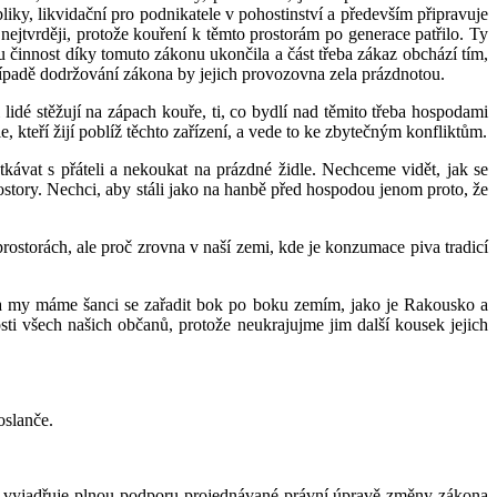
iky, likvidační pro podnikatele v pohostinství a především připravuje
jtvrději, protože kouření k těmto prostorám po generace patřilo. Ty
 činnost díky tomuto zákonu ukončila a část třeba zákaz obchází tím,
v případě dodržování zákona by jejich provozovna zela prázdnotou.
 lidé stěžují na zápach kouře, ti, co bydlí nad těmito třeba hospodami
 kteří žijí poblíž těchto zařízení, a vede to ke zbytečným konfliktům.
kávat s přáteli a nekoukat na prázdné židle. Nechceme vidět, jak se
story. Nechci, aby stáli jako na hanbě před hospodou jenom proto, že
storách, ale proč zrovna v naší zemi, kde je konzumace piva tradicí
t, a my máme šanci se zařadit bok po boku zemím, jako je Rakousko a
ti všech našich občanů, protože neukrajujme jim další kousek jejich
oslanče.
PD vyjadřuje plnou podporu projednávané právní úpravě změny zákona