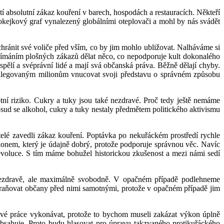
í absolutní zákaz kouření v barech, hospodách a restauracích. Někteří
hokejkový graf vynalezený globálními oteplovači a mohl by nás svádět
hránit své voliče před vším, co by jim mohlo ubližovat. Nalháváme si
řijímáním plošných zákazů dělat něco, co nepodporuje kult dokonalého
spělí a svéprávní lidé a mají svá občanská práva. Běžně dělají chyby.
ilegovaným milionům vnucovat svoji představu o správném způsobu
tní riziko. Cukry a tuky jsou také nezdravé. Proč tedy ještě nemáme
d se alkohol, cukry a tuky nestaly předmětem politického aktivismu
itelé zavedli zákaz kouření. Poptávka po nekuřáckém prostředí rychle
zákonem, který je údajně dobrý, protože podporuje správnou věc. Navíc
é evoluce. S tím máme bohužel historickou zkušenost a mezi námi sedí
 nezdravě, ale maximálně svobodně. V opačném případě podlehneme
chraňovat občany před nimi samotnými, protože v opačném případě jim
ové práce vykonávat, protože to bychom museli zakázat výkon úplně
obsahuje. Proto budu hlasovat pro úpravu takzvaného protikuřáckého