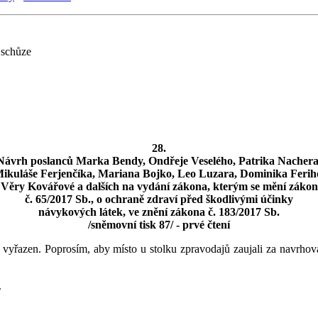
 schůze
28.
Návrh poslanců Marka Bendy, Ondřeje Veselého, Patrika Nachera
ikuláše Ferjenčíka, Mariana Bojko, Leo Luzara, Dominika Ferih
Věry Kovářové a dalších na vydání zákona, kterým se mění zákon
č. 65/2017 Sb., o ochraně zdraví před škodlivými účinky
návykových látek, ve znění zákona č. 183/2017 Sb.
/sněmovní tisk 87/ - prvé čtení
ně vyřazen. Poprosím, aby místo u stolku zpravodajů zaujali za navrho
.