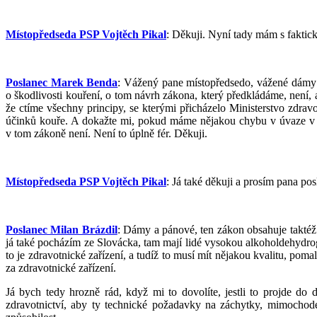
Místopředseda PSP Vojtěch Pikal
: Děkuji. Nyní tady mám s faktic
Poslanec Marek Benda
: Vážený pane místopředsedo, vážené dámy a
o škodlivosti kouření, o tom návrh zákona, který předkládáme, není, 
že ctíme všechny principy, se kterými přicházelo Ministerstvo zdra
účinků kouře. A dokažte mi, pokud máme nějakou chybu v úvaze v 
v tom zákoně není. Není to úplně fér. Děkuji.
Místopředseda PSP Vojtěch Pikal
: Já také děkuji a prosím pana pos
Poslanec Milan Brázdil
: Dámy a pánové, ten zákon obsahuje taktéž 
já také pocházím ze Slovácka, tam mají lidé vysokou alkoholdehydroge
to je zdravotnické zařízení, a tudíž to musí mít nějakou kvalitu, po
za zdravotnické zařízení.
Já bych tedy hrozně rád, když mi to dovolíte, jestli to projde do 
zdravotnictví, aby ty technické požadavky na záchytky, mimochode