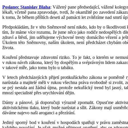
Poslanec Stanislav Blaha
: Vážený pane předsedající, vážené kolegyn
lékaři, včetně pana zpravodaje, tvrdí, že okamžitě po zavedení záka
k tomu, že během příštích deseti až patnácti let zvítězíme nad smrtí 
Předpokládám, že v této Sněmovně není nikdo, kdo by o škodlivosti k
tím, že máme více rozumu, že jsme něco jako rodiče nedospělých díte
zdraví a štěstí, jim udělujeme výchovné tresty domácího vězení a ješ
Úkolem této Sněmovny, naším úkolem, není předcházet chybám obč
života.
Kouření představuje zdravotní riziko. To je fakt, o kterém se nemu
v rukou návrh zákona, který by dospělým a svéprávným lidem zakazo
v takové míře, jako tomu bylo u tabáku.
V letech předcházejících přijetí protikuřáckého zákona se poměrně r
narůstala a majitelé měli v rukou všechna práva svobodně si zvolit, 
se prý nestala ani žádná újma, protože nekuřácký trend byl jasný, t
mnozí specialisté přes urychlování dějin.
Dámy a pánové, já doporučuji výrazně zpomalit. Opusťme aktivis
aktivistickému tlaku, který bude narůstat a sílit. Zákony mají usm
dáváme najevo naši aroganci a přezírání.
Jediný sporný bod v kouření v hospodách spatřuji v právu zaměstn
každého povolání. Je však možné přijmout opatření, aby se zdravot