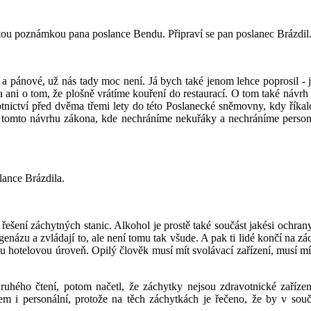
kou poznámkou pana poslance Bendu. Připraví se pan poslanec Brázdil.
 pánové, už nás tady moc není. Já bych také jenom lehce poprosil - j
a ani o tom, že plošně vrátíme kouření do restaurací. O tom také návr
votnictví před dvěma třemi lety do této Poslanecké sněmovny, kdy říka
tomto návrhu zákona, kde nechráníme nekuřáky a nechráníme personál
lance Brázdila.
řešení záchytných stanic. Alkohol je prostě také součást jakési ochra
názu a zvládají to, ale není tomu tak všude. A pak ti lidé končí na z
malu hotelovou úroveň. Opilý člověk musí mít svolávací zařízení, musí m
druhého čtení, potom načetl, že záchytky nejsou zdravotnické zařízen
m i personální, protože na těch záchytkách je řečeno, že by v souča