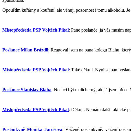
způsobilost.
Opouštím kuřárny a kouření, ale věnuji pozornost i tomu alkoholu. J
Místopředseda PSP Vojtěch Pikal
: Pane poslanče, já vás musím na
Poslanec Milan Brázdil
: Reagoval jsem na pana kolegu Blahu, který 
Místopředseda PSP Vojtěch Pikal
: Také děkuji. Nyní se pan posla
Poslanec Stanislav Blaha
: Nechci být malicherný, ale já jsem přece ř
Místopředseda PSP Vojtěch Pikal
: Děkuji. Nemám další faktické p
Poslankyně Monika Jarošová
: Vážené poslankyně, vážení poslanc