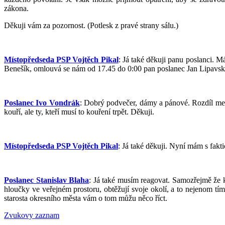
zákona.
Děkuji vám za pozornost. (Potlesk z pravé strany sálu.)
Místopředseda PSP Vojtěch Pikal
: Já také děkuji panu poslanci.
Benešík, omlouvá se nám od 17.45 do 0:00 pan poslanec Jan Lipavsk
Poslanec Ivo Vondrák
: Dobrý podvečer, dámy a pánové. Rozdíl mez
kouří, ale ty, kteří musí to kouření trpět. Děkuji.
Místopředseda PSP Vojtěch Pikal
: Já také děkuji. Nyní mám s fak
Poslanec Stanislav Blaha
: Já také musím reagovat. Samozřejmě že ko
hloučky ve veřejném prostoru, obtěžují svoje okolí, a to nejenom tím
starosta okresního města vám o tom můžu něco říct.
Zvukovy zaznam