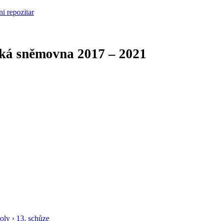
cká sněmovna
2017 – 2021
oly
›
13. schůze