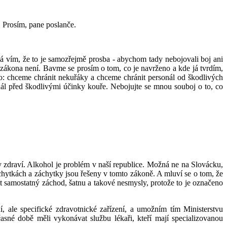
 Prosím, pane poslanče.
á vím, že to je samozřejmě prosba - abychom tady nebojovali boj ani
h zákona není. Bavme se prosím o tom, co je navrženo a kde já tvrdím,
lo: chceme chránit nekuřáky a chceme chránit personál od škodlivých
 před škodlivými účinky kouře. Nebojujte se mnou souboj o to, co
ny zdraví. Alkohol je problém v naší republice. Možná ne na Slovácku,
áchytkách a záchytky jsou řešeny v tomto zákoně. A mluví se o tom, že
ít samostatný záchod, šatnu a takové nesmysly, protože to je označeno
í, ale specifické zdravotnické zařízení, a umožním tím Ministerstvu
sné době měli vykonávat službu lékaři, kteří mají specializovanou