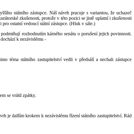
yššího státního zástupce. Náš návrh pracuje s variantou, že uchazeč
rátorské zkušenosti, protože v této pozici se jistě uplatní i zkušenosti
pro ostatní vedoucí státní zástupce. (Hluk v sále.)
 podmiňují rozhodnutím kárného senátu o porušení jejich povinnosti.
dochází k nezávislému -
 téma státního zastupitelství vedli v předsálí a nechali zástupce
m se vrátil zpátky.
h je dalším krokem k nezávislému řízení státního zastupitelství. Rád