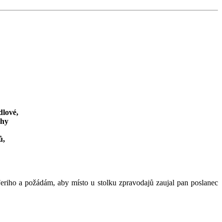
lové,
chy
ů,
eriho a požádám, aby místo u stolku zpravodajů zaujal pan poslanec