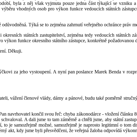
dobí, byla z něj však vyjmuta pouze jedna část týkající se vzniku a 
ázky výběru vhodných osob pro výkon funkce vedoucích státních zástup
odůvodněná. Týká se to zejména zahrnutí veřejného ochránce práv me
 i okresních státních zastupitelství, zejména tedy vedoucích státních 
ro výkon funkce okresního státního zástupce, konkrétně požadovanou 
ení. Děkuji.
trýčkovi za jeho vystoupení. A nyní pan poslance Marek Benda v rozp
eli, vážení členové vlády, dámy a pánové, budu také poměrně stručný. 
 Pan navrhovatel končil svou řeč: chyba zákonodárce - vložení článku
hvaloval. A dali jsme to tam záměrně a chtěli jsme, aby státní zastupit
, to je samozřejmě možné, samozřejmě je naprosto legitimní o tom disk
 akt, kdy jsme byli přesvědčeni, že veřejná žaloba odpovídá výkonné m