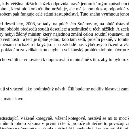
tví, kdy většina nižších složek odpovídá právě jenom kárným způsobe
ky osobou, která nic konkrétního nežaluje, ale má jenom dozor, odpovíd
sobem pak funguje celé státní zastupitelství. Tuto snahu vytrhnout je
d deseti lety, 2008, se tady, na půdě této Sněmovny, na půdě ústav
ní období předsedů soudů desetileté a sedmileté u těch nižších. A zcela 
nebyl žádný ministr, který najednou změní celou soudní soustavu, stejn
avedlnosti - a teď je úplně jedno, kdo tam sedí, prosím pěkně, v tomhle
změnám dochází a i když jsou na základě tzv. výběrových řízení a vš
tě pokládám za velikánskou chybu a velikánský problém tohoto návrhu 
o vrátili navrhovateli k dopracování minimálně s tím, aby to bylo roz
uji si vrácení jako podmíněný návrh. Čili budeme nejdřív hlasovat zamí
e, máte slovo.
edsedající. Vážené kolegyně, vážení kolegové, nestává se mi to mo
 zamítnutí tohoto zákona v prvním čtení, protože skutečně to považuji
e kterém se původně nacházela, může být i nevhodná, kontraproduktivní. 