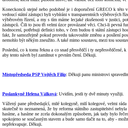
Koneckonců stejné nebo podobné je i doporučení GRECO k této věci
vedoucí státní zástupci byli vybíráni v transparentních výběrových ř
výběrovém řízení, a my s tím máme lecjaké zkušenosti v justici, pot
zástupců. Čili to jsou tři velmi úzce provázané věci. Chci-li pevná 
hodnocení, potřebuji definici toho, v čem budou ti státní zástupci
fakt, že samozřejmě pokud provedu takovouhle změnu a posílení post
nemohlo být někým zneužito. A také mimo soustavu, mezi tou soustav
Poslední, co k tomu řeknu a co snad přesvědčí i ty nepřesvědčené, k t
aby tento návrh byl zamítnut v prvním čtení. Děkuji.
Místopředseda PSP Vojtěch Filip
: Děkuji panu ministrovi spravedl
Poslankyně Helena Válková
: Uvidím, jestli ty dvě minuty využiji.
Vážený pane předsedající, milé kolegyně, milí kolegové, velmi ráda s
skutečně to neznamená, že by reforma státního zastupitelství nebyl
hasíme, a hasíme ne zcela dokonalým způsobem, jak tady bylo řečeno. 
spokojeno se současným stavem a bude samo tlačit na to, aby - možn
nepřekvapuje. Děkuji.