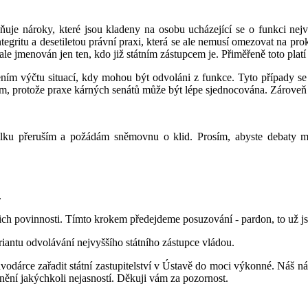
ňuje nároky, které jsou kladeny na osobu ucházející se o funkci nejv
egritu a desetiletou právní praxi, která se ale nemusí omezovat na proku
jmenován jen ten, kdo již státním zástupcem je. Přiměřeně toto platí i 
ením výčtu situací, kdy mohou být odvoláni z funkce. Tyto případy se
, protože praxe kárných senátů může být lépe sjednocována. Zároveň 
ilku přeruším a požádám sněmovnu o klid. Prosím, abyste debaty mimo
.
ch povinnosti. Tímto krokem předejdeme posuzování - pardon, to už jse
iantu odvolávání nejvyššího státního zástupce vládou.
rce zařadit státní zastupitelství v Ústavě do moci výkonné. Náš návr
nění jakýchkoli nejasností. Děkuji vám za pozornost.