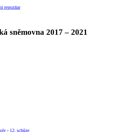
cká sněmovna
2017 – 2021
oly
›
12. schůze