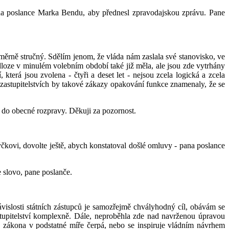
ana poslance Marka Bendu, aby přednesl zpravodajskou zprávu. Pane
ěrně stručný. Sdělím jenom, že vláda nám zaslala své stanovisko, ve
dloze v minulém volebním období také již měla, ale jsou zde vytrhány
 která jsou zvolena - čtyři a deset let - nejsou zcela logická a zcela
 zastupitelstvích by takové zákazy opakování funkce znamenaly, že se
e do obecné rozpravy. Děkuji za pozornost.
čkovi, dovolte ještě, abych konstatoval došlé omluvy - pana poslance
 slovo, pane poslanče.
ávislosti státních zástupců je samozřejmě chvályhodný cíl, obávám se
astupitelství komplexně. Dále, neproběhla zde nad navrženou úpravou
h zákona v podstatné míře čerpá, nebo se inspiruje vládním návrhem