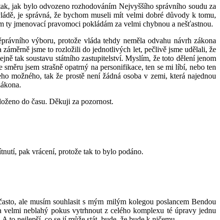
m tak, jak bylo odvozeno rozhodováním Nejvyššího správního soudu za
á vládě, je správná, že bychom museli mít velmi dobré důvody k tomu,
nom ty jmenovací pravomoci pokládám za velmi chybnou a nešťastnou.
něprávního výboru, protože vláda tehdy neměla odvahu návrh zákona
záměrně jsme to rozložili do jednotlivých let, pečlivě jsme udělali, že
ě tak soustavu státního zastupitelství. Myslím, že toto dělení jenom
 směru jsem strašně opatrný na personifikace, ten se mi líbí, nebo ten
eho možného, tak že prostě není žádná osoba v zemi, která najednou
zákona.
loženo do času. Děkuji za pozornost.
tnutí, pak vrácení, protože tak to bylo podáno.
c často, ale musím souhlasit s mým milým kolegou poslancem Bendou
 za velmi neblahý pokus vytrhnout z celého komplexu té úpravy jednu
A to nejlepší, co se jí může stát, bude, že bude k ničemu.