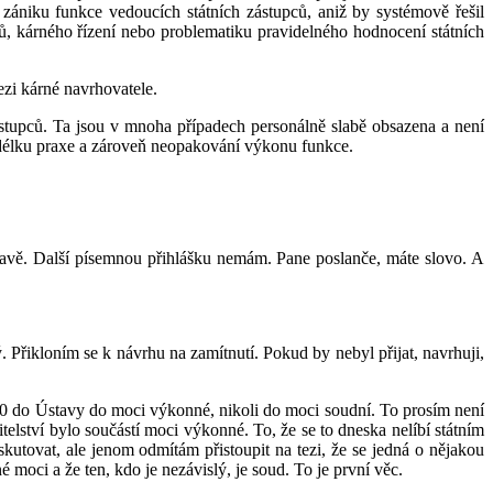
zániku funkce vedoucích státních zástupců, aniž by systémově řešil
ců, kárného řízení nebo problematiku pravidelného hodnocení státních
zi kárné navrhovatele.
zástupců. Ta jsou v mnoha případech personálně slabě obsazena a není
délku praxe a zároveň neopakování výkonu funkce.
ravě. Další písemnou přihlášku nemám. Pane poslanče, máte slovo. A
Přikloním se k návrhu na zamítnutí. Pokud by nebyl přijat, navrhuji,
 80 do Ústavy do moci výkonné, nikoli do moci soudní. To prosím není
elství bylo součástí moci výkonné. To, že se to dneska nelíbí státním
utovat, ale jenom odmítám přistoupit na tezi, že se jedná o nějakou
oci a že ten, kdo je nezávislý, je soud. To je první věc.