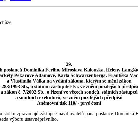
schůze
29.
h poslanců Dominika Feriho, Miroslava Kalouska, Heleny Langšád
rkéty Pekarové Adamové, Karla Schwarzenberga, Františka Vá
a Vlastimila Válka na vydání zákona, kterým se mění zákon
. 283/1993 Sb., o státním zastupitelství, ve znění pozdějších předpis
a zákon č. 7/2002 Sb., o řízení ve věcech soudců, státních zástupců
a soudních exekutorů, ve znění pozdějších předpisů
/sněmovní tisk 110/ - prvé čtení
ž u stolku zpravodajů zástupce navrhovatelů pana poslance Dominika F
dseda výboru ústavněprávního.