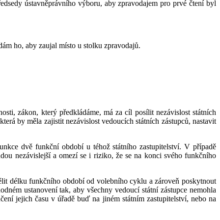
edsedy ústavněprávního výboru, aby zpravodajem pro prvé čtení byl
ám ho, aby zaujal místo u stolku zpravodajů.
ti, zákon, který předkládáme, má za cíl posílit nezávislost státních
terá by měla zajistit nezávislost vedoucích státních zástupců, nastavit
kce dvě funkční období u téhož státního zastupitelství. V případě
dou nezávislejší a omezí se i riziko, že se na konci svého funkčního
dělit délku funkčního období od volebního cyklu a zároveň poskytnout
echodném ustanovení tak, aby všechny vedoucí státní zástupce nemohla
ní jejich času v úřadě buď na jiném státním zastupitelství, nebo na