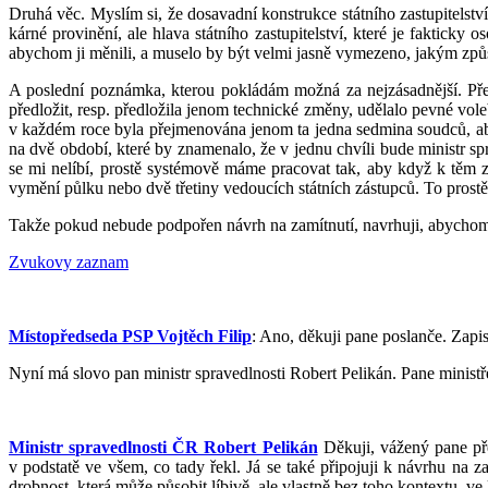
Druhá věc. Myslím si, že dosavadní konstrukce státního zastupitels
kárné provinění, ale hlava státního zastupitelství, které je faktic
abychom ji měnili, a muselo by být velmi jasně vymezeno, jakým způ
A poslední poznámka, kterou pokládám možná za nejzásadnější. Pře
předložit, resp. předložila jenom technické změny, udělalo pevné voleb
v každém roce byla přejmenována jenom ta jedna sedmina soudců, aby 
na dvě období, které by znamenalo, že v jednu chvíli bude ministr spr
se mi nelíbí, prostě systémově máme pracovat tak, aby když k těm 
vymění půlku nebo dvě třetiny vedoucích státních zástupců. To pros
Takže pokud nebude podpořen návrh na zamítnutí, navrhuji, abychom h
Zvukovy zaznam
Místopředseda PSP Vojtěch Filip
: Ano, děkuji pane poslanče. Zapis
Nyní má slovo pan ministr spravedlnosti Robert Pelikán. Pane ministř
Ministr spravedlnosti ČR Robert Pelikán
Děkuji, vážený pane př
v podstatě ve všem, co tady řekl. Já se také připojuji k návrhu na
drobnost, která může působit líbivě, ale vlastně bez toho kontextu, v