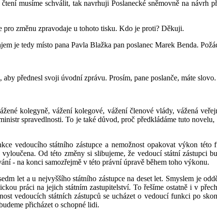
tení musíme schválit, tak navrhuji Poslanecké sněmovně na návrh př
 je pro změnu zpravodaje u tohoto tisku. Kdo je proti? Děkuji.
ajem je tedy místo pana Pavla Blažka pan poslanec Marek Benda. Požád
by přednesl svoji úvodní zprávu. Prosím, pane poslanče, máte slovo.
ážené kolegyně, vážení kolegové, vážení členové vlády, vážená veřejnos
 ministr spravedlnosti. To je také důvod, proč předkládáme tuto novelu, k
e vedoucího státního zástupce a nemožnost opakovat výkon této fun
vyloučena. Od této změny si slibujeme, že vedoucí státní zástupci bu
ání - na konci samozřejmě v této právní úpravě během toho výkonu.
sedm let a u nejvyššího státního zástupce na deset let. Smyslem je od
ckou práci na jejich státním zastupitelství. To řešíme ostatně i v př
t vedoucích státních zástupců se ucházet o vedoucí funkci po skonče
budeme přicházet o schopné lidi.