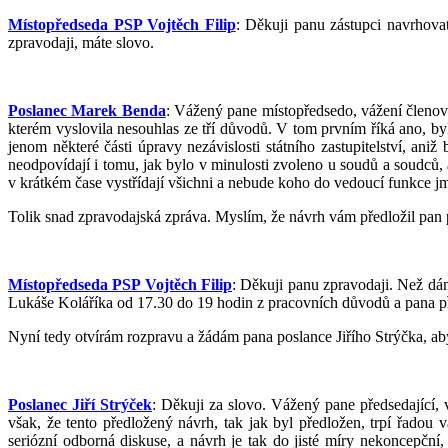
Místopředseda PSP Vojtěch Filip
: Děkuji panu zástupci navrhova
zpravodaji, máte slovo.
Poslanec Marek Benda
: Vážený pane místopředsedo, vážení členov
kterém vyslovila nesouhlas ze tří důvodů. V tom prvním říká ano, by
jenom některé části úpravy nezávislosti státního zastupitelství, aniž
neodpovídají i tomu, jak bylo v minulosti zvoleno u soudů a soudců,
v krátkém čase vystřídají všichni a nebude koho do vedoucí funkce j
Tolik snad zpravodajská zpráva. Myslím, že návrh vám předložil pan p
Místopředseda PSP Vojtěch Filip
: Děkuji panu zpravodaji. Než dám
Lukáše Koláříka od 17.30 do 19 hodin z pracovních důvodů a pana p
Nyní tedy otvírám rozpravu a žádám pana poslance Jiřího Strýčka, ab
Poslanec Jiří Strýček
: Děkuji za slovo. Vážený pane předsedající, 
však, že tento předložený návrh, tak jak byl předložen, trpí řadou
seriózní odborná diskuse, a návrh je tak do jisté míry nekoncepčn