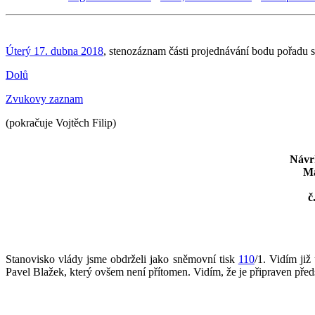
Úterý 17. dubna 2018
, stenozáznam části projednávání bodu pořadu 
Dolů
Zvukovy zaznam
(pokračuje Vojtěch Filip)
Návr
Ma
č
Stanovisko vlády jsme obdrželi jako sněmovní tisk
110
/1. Vidím ji
Pavel Blažek, který ovšem není přítomen. Vidím, že je připraven pře