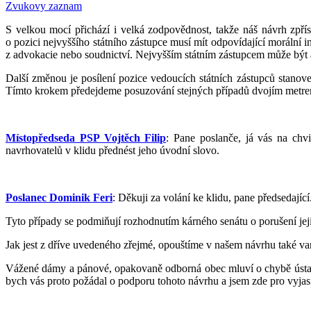
Zvukovy zaznam
S velkou mocí přichází i velká zodpovědnost, takže náš návrh zpřís
o pozici nejvyššího státního zástupce musí mít odpovídající morální int
z advokacie nebo soudnictví. Nejvyšším státním zástupcem může být ale 
Další změnou je posílení pozice vedoucích státních zástupců stanov
Tímto krokem předejdeme posuzování stejných případů dvojím metrem
Místopředseda PSP Vojtěch Filip
: Pane poslanče, já vás na chv
navrhovatelů v klidu přednést jeho úvodní slovo.
Poslanec Dominik Feri
: Děkuji za volání ke klidu, pane předsedající
Tyto případy se podmiňují rozhodnutím kárného senátu o porušení jeji
Jak jest z dříve uvedeného zřejmé, opouštíme v našem návrhu také var
Vážené dámy a pánové, opakovaně odborná obec mluví o chybě ústavodá
bych vás proto požádal o podporu tohoto návrhu a jsem zde pro vyjas