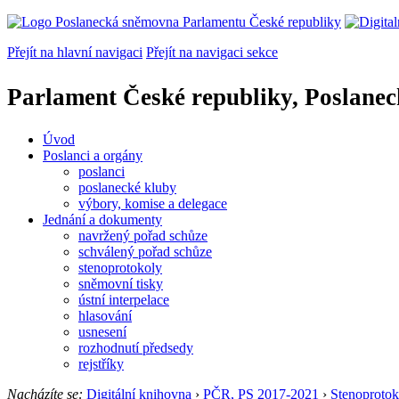
Přejít na hlavní navigaci
Přejít na navigaci sekce
Parlament České republiky, Poslane
Úvod
Poslanci a orgány
poslanci
poslanecké kluby
výbory, komise a delegace
Jednání a dokumenty
navržený pořad schůze
schválený pořad schůze
stenoprotokoly
sněmovní tisky
ústní interpelace
hlasování
usnesení
rozhodnutí předsedy
rejstříky
Nacházíte se:
Digitální knihovna
›
PČR, PS 2017-2021
›
Stenoprotok