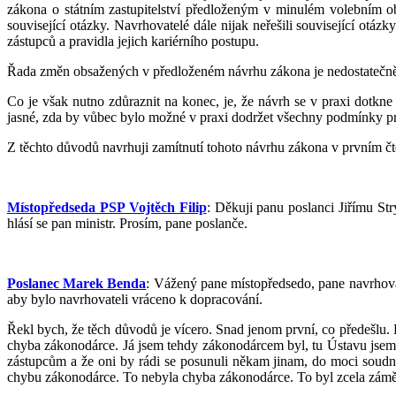
zákona o státním zastupitelství předloženým v minulém volebním ob
související otázky. Navrhovatelé dále nijak neřešili související ot
zástupců a pravidla jejich kariérního postupu.
Řada změn obsažených v předloženém návrhu zákona je nedostatečně 
Co je však nutno zdůraznit na konec, je, že návrh se v praxi dotkne
jasné, zda by vůbec bylo možné v praxi dodržet všechny podmínky p
Z těchto důvodů navrhuji zamítnutí tohoto návrhu zákona v prvním čt
Místopředseda PSP Vojtěch Filip
: Děkuji panu poslanci Jiřímu S
hlásí se pan ministr. Prosím, pane poslanče.
Poslanec Marek Benda
: Vážený pane místopředsedo, pane navrhovat
aby bylo navrhovateli vráceno k dopracování.
Řekl bych, že těch důvodů je vícero. Snad jenom první, co předešlu.
chyba zákonodárce. Já jsem tehdy zákonodárcem byl, tu Ústavu jsem sc
zástupcům a že oni by rádi se posunuli někam jinam, do moci soudní
chybu zákonodárce. To nebyla chyba zákonodárce. To byl zcela záměrný