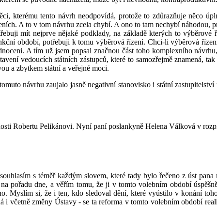
, kterému tento návrh neodpovídá, protože to zdůrazňuje něco úplně
ízeních. A to v tom návrhu zcela chybí. A ono to tam nechybí náhodou,
řebuji mít nejprve nějaké podklady, na základě kterých to výběrové ř
funkční období, potřebuji k tomu výběrová řízení. Chci-li výběrová říz
 hodnoceni. A tím už jsem popsal značnou část toho komplexního návrh
avení vedoucích státních zástupců, které to samozřejmě znamená, tak t
ou a zbytkem státní a veřejné moci.
omuto návrhu zaujalo jasně negativní stanovisko i státní zastupitelství
nosti Robertu Pelikánovi. Nyní paní poslankyně Helena Válková v rozp
ouhlasím s téměř každým slovem, které tady bylo řečeno z úst pana min
a na pořadu dne, a věřím tomu, že ji v tomto volebním období úspěšn
Myslím si, že i ten, kdo sledoval dění, které vyústilo v konání toho pr
á i včetně změny Ústavy - se ta reforma v tomto volebním období reali