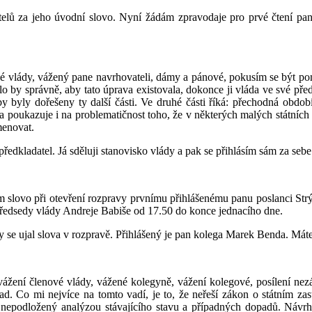
telů za jeho úvodní slovo. Nyní žádám zpravodaje pro prvé čtení p
é vlády, vážený pane navrhovateli, dámy a pánové, pokusím se být pom
lo by správně, aby tato úprava existovala, dokonce ji vláda ve své pře
 by byly dořešeny ty další části. Ve druhé části říká: přechodná období,
 a poukazuje i na problematičnost toho, že v některých malých státních
menovat.
ředkladatel. Já sděluji stanovisko vlády a pak se přihlásím sám za seb
 slovo při otevření rozpravy prvnímu přihlášenému panu poslanci Strý
ředsedy vlády Andreje Babiše od 17.50 do konce jednacího dne.
y se ujal slova v rozpravě. Přihlášený je pan kolega Marek Benda. Máte
vážení členové vlády, vážené kolegyně, vážení kolegové, posílení nez
 vad. Co mi nejvíce na tomto vadí, je to, že neřeší zákon o státním z
í, nepodložený analýzou stávajícího stavu a případných dopadů. Návr