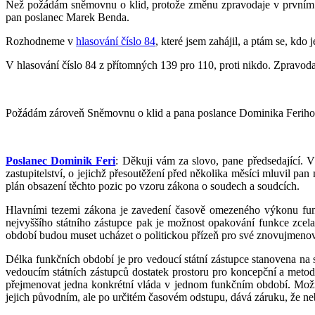
Než požádám sněmovnu o klid, protože změnu zpravodaje v prvním č
pan poslanec Marek Benda.
Rozhodneme v
hlasování číslo 84
, které jsem zahájil, a ptám se, kdo
V hlasování číslo 84 z přítomných 139 pro 110, proti nikdo. Zpravod
Požádám zároveň Sněmovnu o klid a pana poslance Dominika Feriho, a
Poslanec Dominik Feri
: Děkuji vám za slovo, pane předsedající. V
zastupitelství, o jejichž přesoutěžení před několika měsíci mluvil pan
plán obsazení těchto pozic po vzoru zákona o soudech a soudcích.
Hlavními tezemi zákona je zavedení časově omezeného výkonu funkc
nejvyššího státního zástupce pak je možnost opakování funkce zcela 
období budou muset ucházet o politickou přízeň pro své znovujmenov
Délka funkčních období je pro vedoucí státní zástupce stanovena na 
vedoucím státních zástupců dostatek prostoru pro koncepční a metodi
přejmenovat jedna konkrétní vláda v jednom funkčním období. Možnos
jejich původním, ale po určitém časovém odstupu, dává záruku, že ne