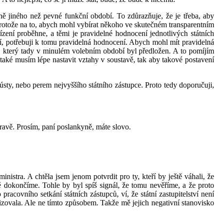
 jiného než pevné funkční období. To zdůrazňuje, že je třeba, aby
 protože na to, abych mohl vybírat někoho ve skutečném transparentním
ízení proběhne, a těmi je pravidelné hodnocení jednotlivých státních
ení, potřebuji k tomu pravidelná hodnocení. Abych mohl mít pravidelná
u, který tady v minulém volebním období byl předložen. A to pomíjím
aké musím lépe nastavit vztahy v soustavě, tak aby takové postavení
 ústy, nebo perem nejvyššího státního zástupce. Proto tedy doporučuji,
ravě. Prosím, paní poslankyně, máte slovo.
istra. A chtěla jsem jenom potvrdit pro ty, kteří by ještě váhali, že
ě dokončíme. Tohle by byl spíš signál, že tomu nevěříme, a že proto
acovního setkání státních zástupců, ví, že státní zastupitelství není
zovala. Ale ne tímto způsobem. Takže mě jejich negativní stanovisko