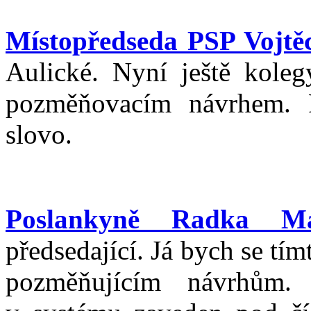
Místopředseda PSP Vojtěc
Aulické. Nyní ještě kole
pozměňovacím návrhem. P
slovo.
Poslankyně Radka M
předsedající. Já bych se tí
pozměňujícím návrhům.