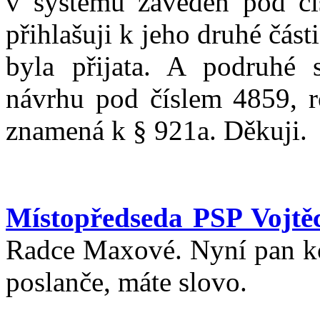
v systému zaveden pod čí
přihlašuji k jeho druhé části
byla přijata. A podruhé 
návrhu pod číslem 4859, ro
znamená k § 921a. Děkuji.
Místopředseda PSP Vojtěc
Radce Maxové. Nyní pan ko
poslanče, máte slovo.