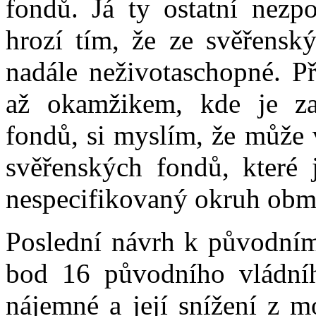
fondů. Já ty ostatní nezp
hrozí tím, že ze svěřensk
nadále neživotaschopné. P
až okamžikem, kde je za
fondů, si myslím, že může 
svěřenských fondů, které 
nespecifikovaný okruh obm
Poslední návrh k původním
bod 16 původního vládní
nájemné a její snížení z m