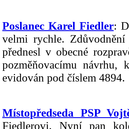
Poslanec Karel Fiedler
: D
velmi rychle. Zdůvodněn
přednesl v obecné rozpravě
pozměňovacímu návrhu, k
evidován pod číslem 4894.
Místopředseda PSP Vojtě
Fiedlerovi. Nyní pan k