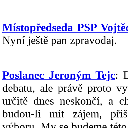
Místopředseda PSP Vojtěc
Nyní ještě pan zpravodaj.
Poslanec Jeroným Tejc
: 
debatu, ale právě proto vy
určitě dnes neskončí, a c
budou-li mít zájem, přiš
výboru. My se budeme této 