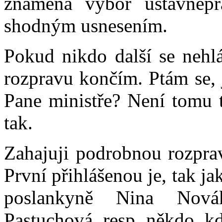
znamená výbor ústavněp
shodným usnesením.
Pokud nikdo další se nehl
rozpravu končím. Ptám se, j
Pane ministře? Není tomu 
tak.
Zahajuji podrobnou rozpra
První přihlášenou je, tak ja
poslankyně Nina Nová
Pastuchová, resp. někdo, k