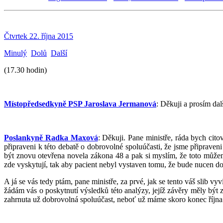
Čtvrtek 22. října 2015
Minulý
Dolů
Další
(17.30 hodin)
Místopředsedkyně PSP Jaroslava Jermanová
: Děkuji a prosím da
Poslankyně Radka Maxová
: Děkuji. Pane ministře, ráda bych cit
připraveni k této debatě o dobrovolné spoluúčasti, že jsme připrave
být znovu otevřena novela zákona 48 a pak si myslím, že toto můžeme 
zde vyskytují, tak aby pacient nebyl vystaven tomu, že bude nucen 
A já se vás tedy ptám, pane ministře, za prvé, jak se tento váš slib
žádám vás o poskytnutí výsledků této analýzy, jejíž závěry měly být
zahrnuta už dobrovolná spoluúčast, neboť už máme skoro konec října 