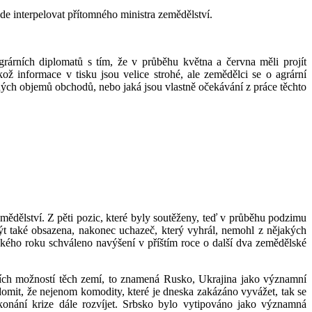
ude interpelovat přítomného ministra zemědělství.
rárních diplomatů s tím, že v průběhu května a června měli projít
 informace v tisku jsou velice strohé, ale zemědělci se o agrární
dných objemů obchodů, nebo jaká jsou vlastně očekávání z práce těchto
mědělství. Z pěti pozic, které byly soutěženy, teď v průběhu podzimu
být také obsazena, nakonec uchazeč, který vyhrál, nemohl z nějakých
ňského roku schváleno navýšení v příštím roce o další dva zemědělské
tních možností těch zemí, to znamená Rusko, Ukrajina jako významní
domit, že nejenom komodity, které je dneska zakázáno vyvážet, tak se
konání krize dále rozvíjet. Srbsko bylo vytipováno jako významná