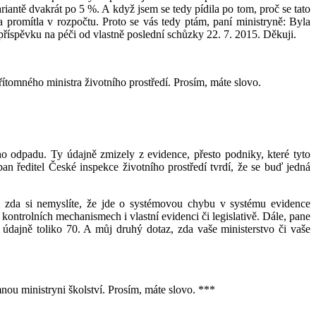
riantě dvakrát po 5 %. A když jsem se tedy pídila po tom, proč se tato
stka promítla v rozpočtu. Proto se vás tedy ptám, paní ministryně: Byla
 příspěvku na péči od vlastně poslední schůzky 22. 7. 2015. Děkuji.
přítomného ministra životního prostředí. Prosím, máte slovo.
ho odpadu. Ty údajně zmizely z evidence, přesto podniky, které tyto
 ředitel České inspekce životního prostředí tvrdí, že se buď jedná
 či zda si nemyslíte, že jde o systémovou chybu v systému evidence
ntrolních mechanismech i vlastní evidenci či legislativě. Dále, pane
 údajně toliko 70. A můj druhý dotaz, zda vaše ministerstvo či vaše
nou ministryni školství. Prosím, máte slovo. ***