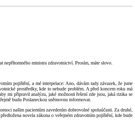
at nepřítomného ministra zdravotnictví. Prosím, máte slovo.
votním pojištění, a mé interpelace: Ano, dávám tady závazek, že jsme
dravotnické prostředky, kde to nebude problém. A před koncem roku má
y mi připravil analýzu, jaké možnosti řešení zde jsou, jaká rizika se
mozřejmě budu Poslaneckou sněmovnu informovat.
li pomoci našim pacientům zavedením dobrovolné spoluúčasti. Za druhé,
e předložena novela zákona o veřejném zdravotním pojištění, kde bude