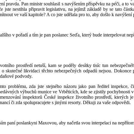
ení pravda. Pan ministr souhlasil s navýšením příspěvku na péči, a to va
 že jste nestihla připravit legislativu, na jejímž základě by se tato čá
ítnout ve vaší kapitole? A co jste udělala pro to, aby došlo k navýšení
dalšího v pořadí a tím je pan poslanec Seďa, který bude interpelovat ne
otního prostředí netuší, kam se poděly desítky tisíc tun nebezpečné
o skutečné likvidaci těchto nebezpečných odpadů nejsou. Dokonce pan
í daňové podvody.
omto problému, zda jste stejného názoru jako pan ředitel inspekce,
dávných výbuchů munice ve Vrběticích, kde se zjistily pochybnosti v ko
imenzování inspektorů České inspekce životního prostředí, kterých je
ancí či zda spolupracujete s jinými resorty. Děkuji za vaše odpovědi.
rosím paní poslankyni Maxovou, aby načetla svou interpelaci na nepřítom