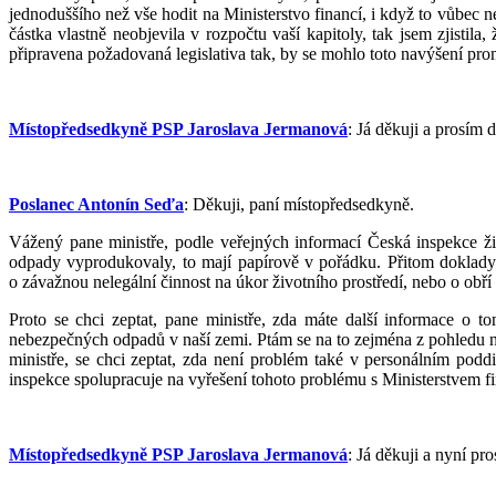
jednoduššího než vše hodit na Ministerstvo financí, i když to vůbec n
částka vlastně neobjevila v rozpočtu vaší kapitoly, tak jsem zjistila,
připravena požadovaná legislativa tak, by se mohlo toto navýšení prom
Místopředsedkyně PSP Jaroslava Jermanová
: Já děkuji a prosím 
Poslanec Antonín Seďa
: Děkuji, paní místopředsedkyně.
Vážený pane ministře, podle veřejných informací Česká inspekce živ
odpady vyprodukovaly, to mají papírově v pořádku. Přitom doklady 
o závažnou nelegální činnost na úkor životního prostředí, nebo o obř
Proto se chci zeptat, pane ministře, zda máte další informace o t
nebezpečných odpadů v naší zemi. Ptám se na to zejména z pohledu ne
ministře, se chci zeptat, zda není problém také v personálním podd
inspekce spolupracuje na vyřešení tohoto problému s Ministerstvem fin
Místopředsedkyně PSP Jaroslava Jermanová
: Já děkuji a nyní p