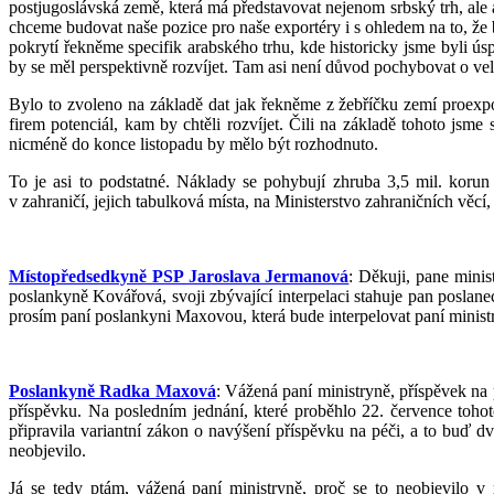
postjugoslávská země, která má představovat nejenom srbský trh, ale a
chceme budovat naše pozice pro naše exportéry i s ohledem na to, že 
pokrytí řekněme specifik arabského trhu, kde historicky jsme byli ú
by se měl perspektivně rozvíjet. Tam asi není důvod pochybovat o veli
Bylo to zvoleno na základě dat jak řekněme z žebříčku zemí proexpo
firem potenciál, kam by chtěli rozvíjet. Čili na základě tohoto jsme 
nicméně do konce listopadu by mělo být rozhodnuto.
To je asi to podstatné. Náklady se pohybují zhruba 3,5 mil. koru
v zahraničí, jejich tabulková místa, na Ministerstvo zahraničních věcí
Místopředsedkyně PSP Jaroslava Jermanová
: Děkuji, pane minis
poslankyně Kovářová, svoji zbývající interpelaci stahuje pan poslan
prosím paní poslankyni Maxovou, která bude interpelovat paní minis
Poslankyně Radka Maxová
: Vážená paní ministryně, příspěvek na
příspěvku. Na posledním jednání, které proběhlo 22. července tohot
připravila variantní zákon o navýšení příspěvku na péči, a to buď d
neobjevilo.
Já se tedy ptám, vážená paní ministryně, proč se to neobjevilo v