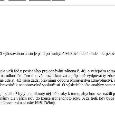
lší vylosovanou a tou je paní poslankyně Maxová, která bude interpelov
ovala vaši řeč z posledního projednávání zákona č. 48, o veřejném zdra
ni na odborném fóru tuto věc rozdiskutovat a případně vytipovat ty z
udělat. Již jsem zadal právnímu odboru Ministerstva zdravotnictví, ab
dobrovolně k nedobrovolné spoluúčasti. O výsledcích této analýzy sa
 vyvíjí, zdali už byly podniknuty nějaké kroky k tomu, abychom se snaži
 známy dle vašich slov do konce srpna tohoto roku. A za třetí, kdy bud
a konec roku se nám blíží. Děkuji.