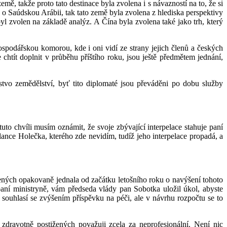
ě, takže proto tato destinace byla zvolena i s návazností na to, že si
 o Saúdskou Arábii, tak tato země byla zvolena z hlediska perspektivy
l zvolen na základě analýz. A Čína byla zvolena také jako trh, který
spodářskou komorou, kde i oni vidí ze strany jejich členů a českých
e chtít doplnit v průběhu příštího roku, jsou ještě předmětem jednání,
tvo zemědělství, byť tito diplomaté jsou převáděni po dobu služby
tuto chvíli musím oznámit, že svoje zbývající interpelace stahuje paní
ance Holečka, kterého zde nevidím, tudíž jeho interpelace propadá, a
žených opakovaně jednala od začátku letošního roku o navýšení tohoto
paní ministryně, vám předseda vlády pan Sobotka uložil úkol, abyste
 souhlasí se zvýšením příspěvku na péči, ale v návrhu rozpočtu se to
zdravotně postižených považuji zcela za neprofesionální. Není nic