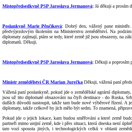
Místopředsedkyně PSP Jaroslava Jermanová
: Já děkuji a prosím 
Poslankyně Marie Pěnčíková
: Dobrý den, vážený pane ministře.
předvýjezdovým školením na Ministerstvu zemědělství. Na podzim u
diplomaty zajímají, ptám se tedy, které země již jsou obsazeny, na z
diplomatů. Děkuji.
Místopředsedkyně PSP Jaroslava Jermanová
: Děkuji a poprosím 
Ministr zemědělství ČR Marian Jurečka
Děkuji, vážená paní předs
Vážená paní poslankyně, pokud jde o zemědělské agrární diplomaty, b
jsou už tito diplomaté obsazováni na čtyři destinace - do Ruska, S
dalších důvodů nastoupit, takže tam bude nové výběrové řízení. A je
diplomaty, takže celkově by jich mělo být sedm. To znamená, připravu
Pokud jde o jejich lokace, kam budou směřováni a které země budou
partneři mimo unijní země, kde i přes situaci, která dneska není úp
tam vozí spousta jiných, i technologických celků v oblasti země