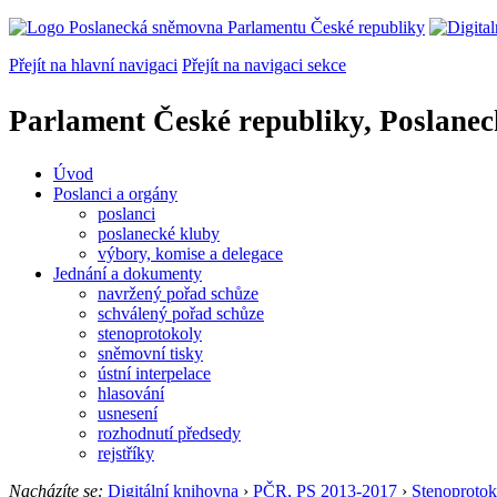
Přejít na hlavní navigaci
Přejít na navigaci sekce
Parlament České republiky, Poslane
Úvod
Poslanci a orgány
poslanci
poslanecké kluby
výbory, komise a delegace
Jednání a dokumenty
navržený pořad schůze
schválený pořad schůze
stenoprotokoly
sněmovní tisky
ústní interpelace
hlasování
usnesení
rozhodnutí předsedy
rejstříky
Nacházíte se:
Digitální knihovna
›
PČR, PS 2013-2017
›
Stenoprotok