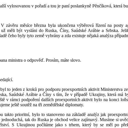
další vylosovanou v pořadí a tou je paní poslankyně Pěnčíková, která b
 V závěru měsíce března byla ukončena výběrová řízení na posty ag
ž měli být vysláni do Ruska, Číny, Saúdské Arábie a Srbska. Jelikož
ákladě čeho byly tyto země vybrány a zda existuje nějaká analýza přípa
pana ministra o odpověď. Prosím, máte slovo.
edající.
yl to jeden z kroků pro podporu proexportních aktivit Ministerstva ze
rbska, Saúdské Arábie a Číny s tím, že v případě Ukrajiny, která má 
ště v rámci podpoření dalších proexportních aktivit bylo na konci lo
jeme ještě soutěž na tři zemědělské diplomaty.
 takto prioritní, bylo to stanoveno na základě analýz jak proexpor
lně jednoduchá, tak do Ruska je obchod velice zajímavý. Musíme si uvě
dělství. S Ukrajinou počítáme jako s trhem, který by se měl po pře