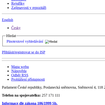
Rejstříky
Zajímavosti v repozitáři
English
Česky
Hledat
Plnotextové vyhledávání
Přihlásit/registrovat se do ISP
Mapa webu
Nápověda
Odběr RSS
Prohlášení přístupnosti
Parlament České republiky, Poslanecká sněmovna, Sněmovní 4, 118 2
Telefon na spojovatelku:
257 171 111
Informace dle zákona 106/1999 Sb.