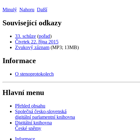
Minulý
Nahoru
Další
Související odkazy
33. schůze
(
pořad
)
Čtvrtek 22. října 2015
Zvukový záznam
(MP3; 13MB)
Informace
O stenoprotokolech
Hlavní menu
Přehled obsahu
Společná česko-slovenská
digitální parlamentní knihovna
Digitální knihovna
České sněmy
Informace