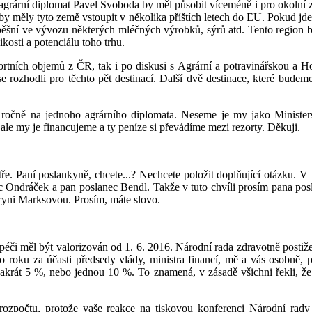
grární diplomat Pavel Svoboda by měl působit víceméně i pro okolní zem
by měly tyto země vstoupit v několika příštích letech do EU. Pokud jde
spěšní ve vývozu některých mléčných výrobků, sýrů atd. Tento region by
kosti a potenciálu toho trhu.
rtních objemů z ČR, tak i po diskusi s Agrární a potravinářskou a Ho
se rozhodli pro těchto pět destinací. Další dvě destinace, které budem
n ročně na jednoho agrárního diplomata. Neseme je my jako Ministers
, ale my je financujeme a ty peníze si převádíme mezi rezorty. Děkuji.
tře. Paní poslankyně, chcete...? Nechcete položit doplňující otázku. V 
ec Ondráček a pan poslanec Bendl. Takže v tuto chvíli prosím pana posl
tryni Marksovou. Prosím, máte slovo.
 péči měl být valorizován od 1. 6. 2016. Národní rada zdravotně posti
o roku za účasti předsedy vlády, ministra financí, mě a vás osobně, 
vakrát 5 %, nebo jednou 10 %. To znamená, v zásadě všichni řekli, že
 rozpočtu, protože vaše reakce na tiskovou konferenci Národní rady 