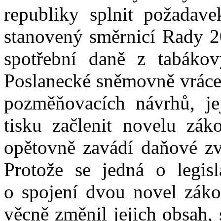
republiky splnit požadave
stanovený směrnicí Rady 2
spotřební daně z tabáko
Poslanecké sněmovně vrácen
pozměňovacích návrhů, je
tisku začlenit novelu zák
opětovně zavádí daňové zv
Protože se jedná o legisl
o spojení dvou novel záko
věcně změnil jejich obsah,