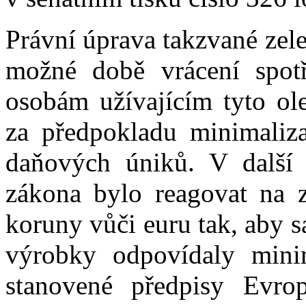
Právní úprava takzvané zelen
možné době vrácení spotř
osobám užívajícím tyto ol
za předpokladu minimaliza
daňových úniků. V další 
zákona bylo reagovat na z
koruny vůči euru tak, aby 
výrobky odpovídaly mini
stanovené předpisy Evro