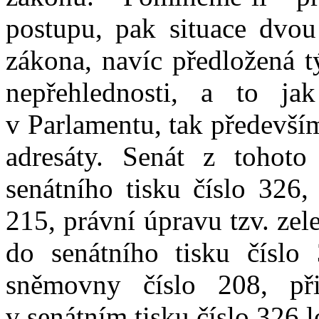
postupu, pak situace dvou
zákona, navíc předložená t
nepřehlednosti, a to ja
v Parlamentu, tak především
adresáty. Senát z tohot
senátního tisku číslo 326,
215, právní úpravu tzv. zel
do senátního tisku číslo 
sněmovny číslo 208, př
v senátním tisku číslo 326 l