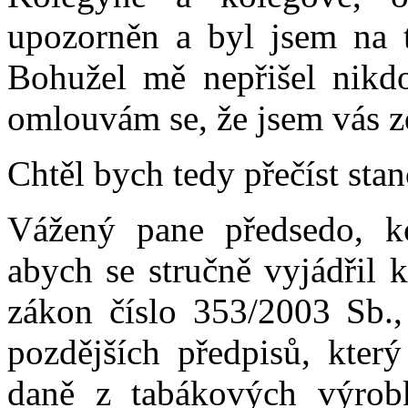
upozorněn a byl jsem na t
Bohužel mě nepřišel nikdo
omlouvám se, že jsem vás z
Chtěl bych tedy přečíst sta
Vážený pane předsedo, ko
abych se stručně vyjádřil 
zákon číslo 353/2003 Sb.,
pozdějších předpisů, kter
daně z tabákových výrob