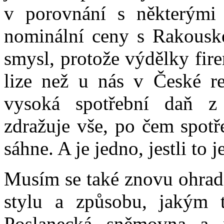
v porovnání s některými
nominální ceny s Rakous
smysl, protože výdělky fir
lize než u nás v České re
vysoká spotřební daň 
zdražuje vše, po čem spotř
sáhne. A je jedno, jestli to j
Musím se také znovu ohradit
stylu a způsobu, jakým t
Poslanecká sněmovna a n