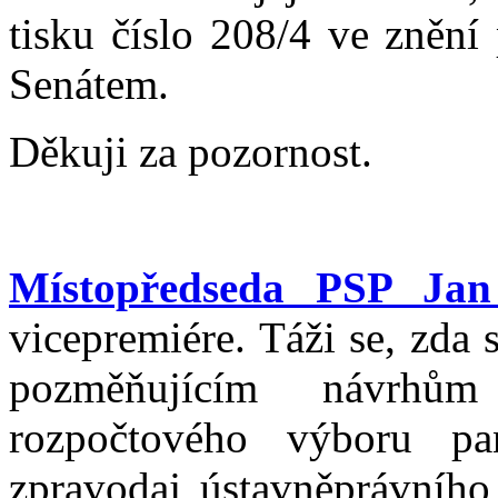
tisku číslo 208/4 ve znění
Senátem.
Děkuji za pozornost.
Místopředseda PSP Jan
vicepremiére. Táži se, zda
pozměňujícím návrhům
rozpočtového výboru p
zpravodaj ústavněprávníh