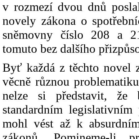
v rozmezí dvou dnů posla
novely zákona o spotřebníc
sněmovny číslo 208 a 2
tomuto bez dalšího přizpůso
Byť každá z těchto novel z
věcně různou problematiku 
nelze si představit, že
standardním legislativní
mohl vést až k absurdním
zákonů. Pomineme-li pr