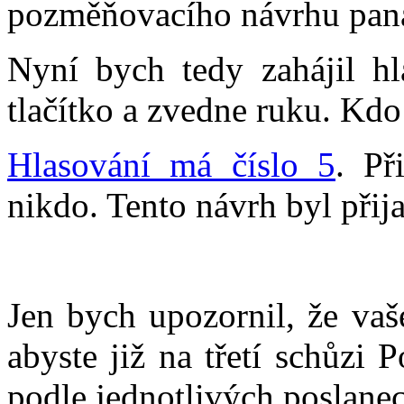
pozměňovacího návrhu pana
Nyní bych tedy zahájil hl
tlačítko a zvedne ruku. Kdo
Hlasování má číslo 5
. Př
nikdo. Tento návrh byl přija
Jen bych upozornil, že va
abyste již na třetí schůzi
podle jednotlivých poslane