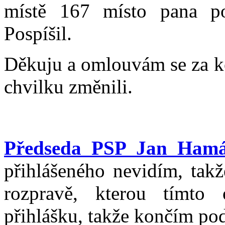
místě 167 místo pana p
Pospíšil.
Děkuju a omlouvám se za ko
chvilku změnili.
Předseda PSP Jan Ham
přihlášeného nevidím, tak
rozpravě, kterou tímto
přihlášku, takže končím po