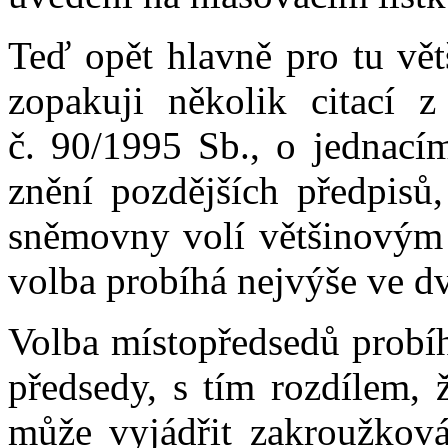
Teď opět hlavně pro tu vě
zopakuji několik citací 
č. 90/1995 Sb., o jednací
znění pozdějších předpisů
sněmovny volí většinovým
volba probíhá nejvýše ve d
Volba místopředsedů probíh
předsedy, s tím rozdílem, 
může vyjádřit zakroužkov