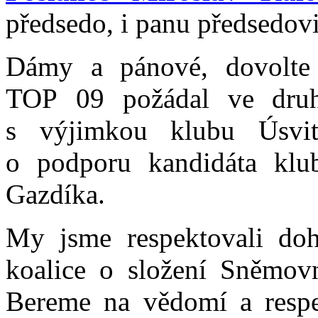
předsedo, i panu předsedov
Dámy a pánové, dovolte
TOP 09 požádal ve druh
s výjimkou klubu Úsvit
o podporu kandidáta klu
Gazdíka.
My jsme respektovali doh
koalice o složení Sněmovn
Bereme na vědomí a respek