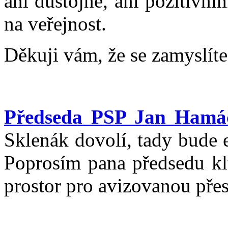
ani důstojné, ani pozitivn
na veřejnost.
Děkuji vám, že se zamyslí
Předseda PSP Jan Hamá
Sklenák dovolí, tady bude 
Poprosím pana předsedu k
prostor pro avizovanou pře