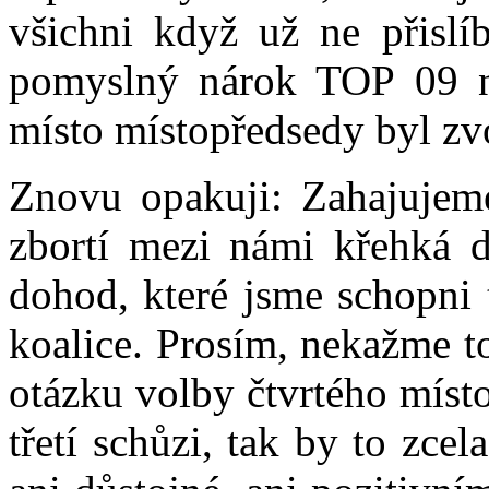
všichni když už ne přislíb
pomyslný nárok TOP 09 na
místo místopředsedy byl zv
Znovu opakuji: Zahajujeme
zbortí mezi námi křehká d
dohod, které jsme schopni 
koalice. Prosím, nekažme 
otázku volby čtvrtého místo
třetí schůzi, tak by to zce