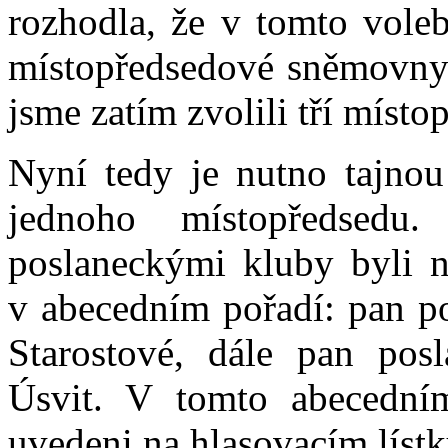
rozhodla, že v tomto vole
místopředsedové sněmovny 
jsme zatím zvolili tří místo
Nyní tedy je nutno tajnou
jednoho místopředsed
poslaneckými kluby byli na
v abecedním pořadí: pan p
Starostové, dále pan po
Úsvit. V tomto abecedním
uvedeni na hlasovacím lístk