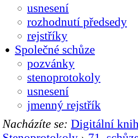
usnesení
rozhodnutí předsedy
rejstříky
Společné schůze
pozvánky
stenoprotokoly
usnesení
jmenný rejstřík
Nacházíte se:
Digitální kni
Stenoprotokoly
›
71. schůz