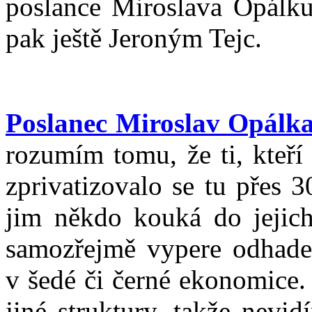
poslance Miroslava Opálku,
pak ještě Jeroným Tejc.
Poslanec Miroslav Opálk
rozumím tomu, že ti, kteří 
zprivatizovalo se tu přes 3
jim někdo kouká do jejich
samozřejmě vypere odhade
v šedé či černé ekonomice.
jiné struktury, takže nevi