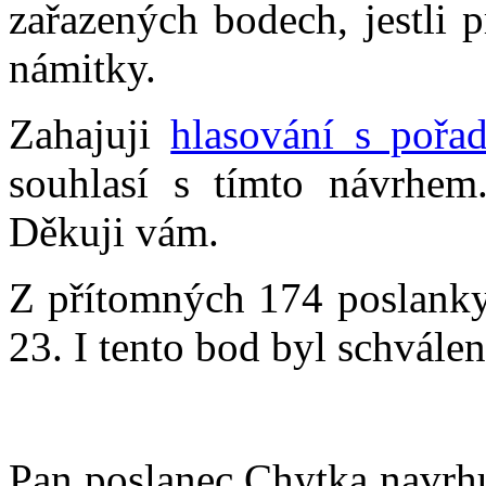
zařazených bodech, jestli 
námitky.
Zahajuji
hlasování s pořa
souhlasí s tímto návrhem
Děkuji vám.
Z přítomných 174 poslankyň
23. I tento bod byl schválen
Pan poslanec Chytka navrhu