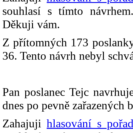
souhlasí s tímto návrhem
Děkuji vám.
Z přítomných 173 poslankyň
36. Tento návrh nebyl schvá
Pan poslanec Tejc navrhuj
dnes po pevně zařazených 
Zahajuji
hlasování s pořa