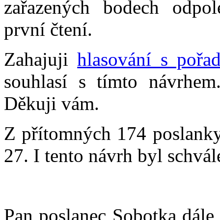
zařazených bodech odpole
první čtení.
Zahajuji
hlasování s pořa
souhlasí s tímto návrhem
Děkuji vám.
Z přítomných 174 poslankyň
27. I tento návrh byl schvál
Pan poslanec Sobotka dále 