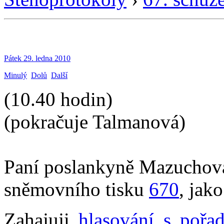
Pátek 29. ledna 2010
Minulý
Dolů
Další
(10.40 hodin)
(pokračuje Talmanová)
Paní poslankyně Mazuchová
sněmovního tisku
670
, jak
Zahajuji
hlasování s pořa