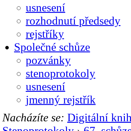
usnesení
rozhodnutí předsedy
rejstříky
Společné schůze
pozvánky
stenoprotokoly
usnesení
jmenný rejstřík
Nacházíte se:
Digitální kni
Stenoprotokoly
›
67. schůz