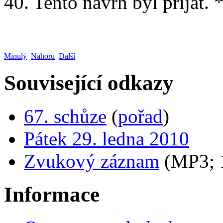
40. Tento návrh byl přijat. 
Minulý
Nahoru
Další
Související odkazy
67. schůze
(
pořad
)
Pátek 29. ledna 2010
Zvukový záznam
(MP3;
Informace