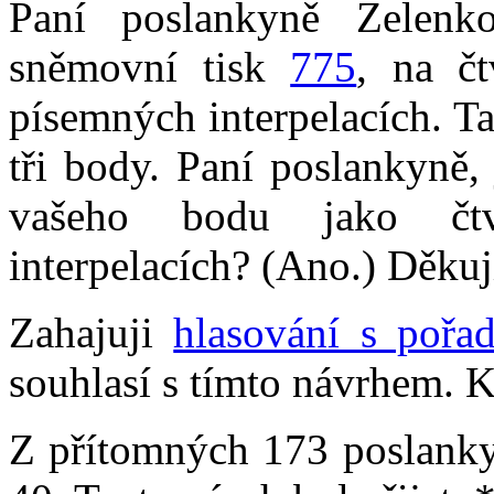
Paní poslankyně Zelenk
sněmovní tisk
775
, na č
písemných interpelacích. T
tři body. Paní poslankyně,
vašeho bodu jako čt
interpelacích? (Ano.) Děkuj
Zahajuji
hlasování s pořa
souhlasí s tímto návrhem. K
Z přítomných 173 poslankyň