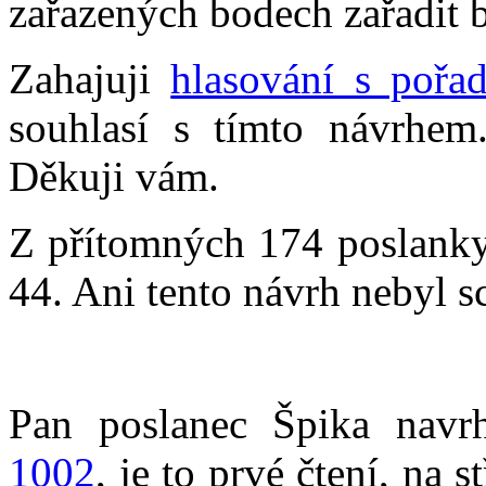
zařazených bodech zařadit 
Zahajuji
hlasování s pořa
souhlasí s tímto návrhem
Děkuji vám.
Z přítomných 174 poslankyň
44. Ani tento návrh nebyl s
Pan poslanec Špika navrh
1002
, je to prvé čtení, na 