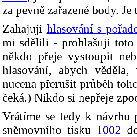
za pevně zařazené body. Je 
Zahajuji
hlasování s pořa
mi sdělili - prohlašuji toto
někdo přeje vystoupit neb
hlasování, abych věděla,
nucena přerušit průběh toho
čeká.) Nikdo si nepřeje zpo
Vrátíme se tedy k návrhu 
sněmovního tisku
1002
do