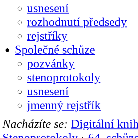
usnesení
rozhodnutí předsedy
rejstříky
Společné schůze
pozvánky
stenoprotokoly
usnesení
jmenný rejstřík
Nacházíte se:
Digitální kni
Stenoprotokoly
›
64. schůz