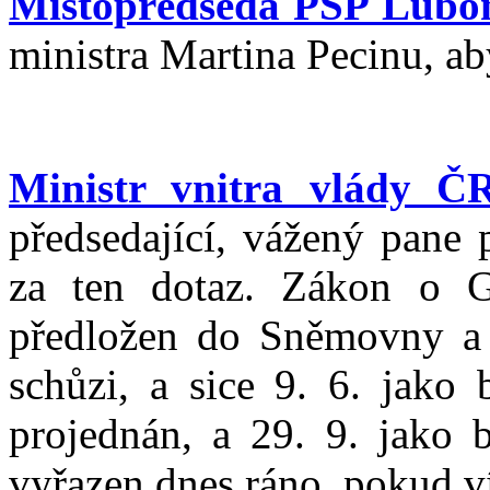
Místopředseda PSP Lubo
ministra Martina Pecinu, aby
Ministr vnitra vlády Č
předsedající, vážený pane 
za ten dotaz. Zákon o Ge
předložen do Sněmovny a 
schůzi, a sice 9. 6. jako 
projednán, a 29. 9. jako 
vyřazen dnes ráno, pokud v