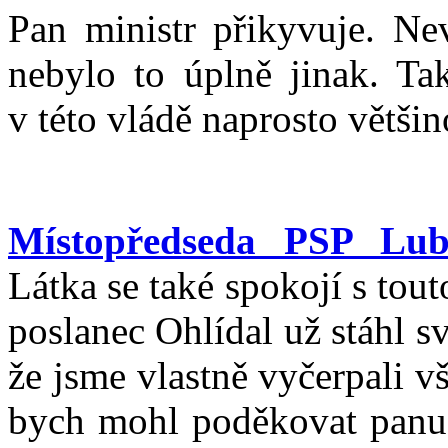
Pan ministr přikyvuje. Nev
nebylo to úplně jinak. Tak
v této vládě naprosto větši
Místopředseda PSP Lub
Látka se také spokojí s to
poslanec Ohlídal už stáhl s
že jsme vlastně vyčerpali vš
bych mohl poděkovat panu p