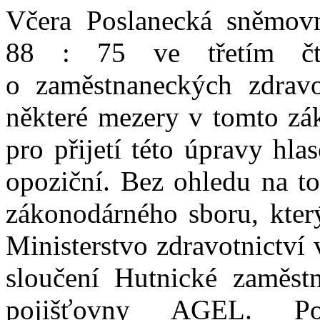
Včera Poslanecká sněmov
88 : 75 ve třetím čte
o zaměstnaneckých zdravot
některé mezery v tomto zák
pro přijetí této úpravy hlas
opoziční. Bez ohledu na to
zákonodárného sboru, kter
Ministerstvo zdravotnictví
sloučení Hutnické zaměst
pojišťovny AGEL. Pov