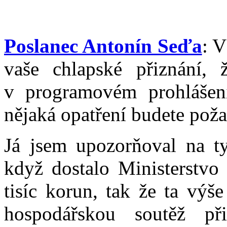
Poslanec Antonín Seďa
: V
vaše chlapské přiznání, 
v programovém prohlášení
nějaká opatření budete pož
Já jsem upozorňoval na ty
když dostalo Ministerstv
tisíc korun, tak že ta výš
hospodářskou soutěž př