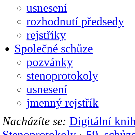
usnesení
rozhodnutí předsedy
rejstříky
Společné schůze
pozvánky
stenoprotokoly
usnesení
jmenný rejstřík
Nacházíte se:
Digitální kni
Stenoprotokoly
›
59. schůz