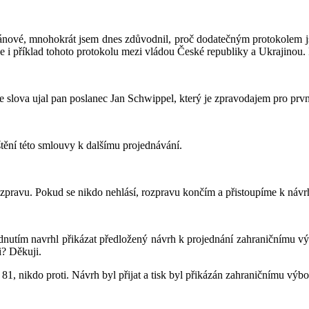
nové, mnohokrát jsem dnes zdůvodnil, proč dodatečným protokolem js
i příklad tohoto protokolu mezi vládou České republiky a Ukrajinou. 
se slova ujal pan poslanec Jan Schwippel, který je zpravodajem pro prvn
ění této smlouvy k dalšímu projednávání.
zpravu. Pokud se nikdo nehlásí, rozpravu končím a přistoupíme k návr
utím navrhl přikázat předložený návrh k projednání zahraničnímu vý
i? Děkuji.
81, nikdo proti. Návrh byl přijat a tisk byl přikázán zahraničnímu výbo