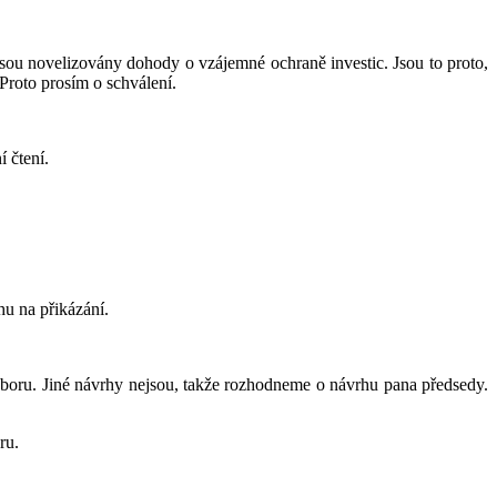
ou novelizovány dohody o vzájemné ochraně investic. Jsou to proto,
Proto prosím o schválení.
í čtení.
hu na přikázání.
boru. Jiné návrhy nejsou, takže rozhodneme o návrhu pana předsedy.
ru.