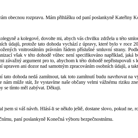
vírám obecnou rozpravu. Mám přihlášku od paní poslankyně Kateřiny K
kolegyně a kolegové, dovolte mi, abych vás chvilku zdržela u této sml
bních údajů, protože tato dohoda vychází z úpravy, které bylo v ro
ožených vnitrostátním právním řádem příslušné smluvní strany. Pod
anizací však v této dohodě vůbec není specifikováno například, jaká 
lmi závažný argument pro to, abychom k této dohodě nepřistupovali s l
ní upraven ani dozor nad samotným zpracováním osobních údajů, a tak
í tato dohoda nedá zamítnout, tak toto zamítnutí budu navrhovat na v
 nám může stát, že vystavíme naše občany velmi vážnému riziku zneuži
by se tímto měl zabývat. Děkuji.
 jsem si váš návrh. Hlásí-li se někdo ještě, dostane slovo, pokud ne, 
aničnímu, paní poslankyně Konečná výboru bezpečnostnímu.