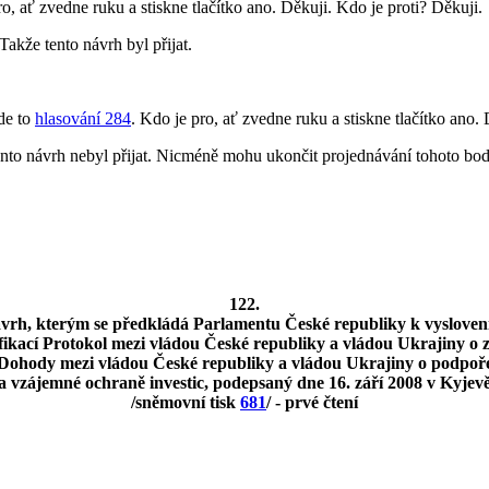
, ať zvedne ruku a stiskne tlačítko ano. Děkuji. Kdo je proti? Děkuji.
akže tento návrh byl přijat.
de to
hlasování 284
. Kdo je pro, ať zvedne ruku a stiskne tlačítko ano.
tento návrh nebyl přijat. Nicméně mohu ukončit projednávání tohoto bo
122.
vrh, kterým se předkládá Parlamentu České republiky k vysloven
ifikací Protokol mezi vládou České republiky a vládou Ukrajiny o
Dohody mezi vládou České republiky a vládou Ukrajiny o podpoř
a vzájemné ochraně investic, podepsaný dne 16. září 2008 v Kyjev
/sněmovní tisk
681
/ - prvé čtení