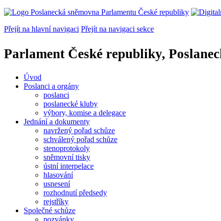
Přejít na hlavní navigaci
Přejít na navigaci sekce
Parlament České republiky, Poslane
Úvod
Poslanci a orgány
poslanci
poslanecké kluby
výbory, komise a delegace
Jednání a dokumenty
navržený pořad schůze
schválený pořad schůze
stenoprotokoly
sněmovní tisky
ústní interpelace
hlasování
usnesení
rozhodnutí předsedy
rejstříky
Společné schůze
pozvánky