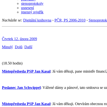
stenoprotokoly
usnesení
jmenný rejstřík
Nacházíte se:
Digitální knihovna
›
PČR, PS 2006-2010
›
Stenoprotok
Čtvrtek 12. února 2009
Minulý
Dolů
Další
(18.50 hodin)
Místopředseda PSP Jan Kasal
: Já vám děkuji, pane ministře financí
Poslanec Jan Schwippel
: Vážené dámy a pánové, tato smlouva se uza
Místopředseda PSP Jan Kasal
: Já vám děkuji. Otevírám obecnou ro