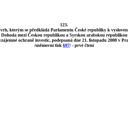
123.
vrh, kterým se předkládá Parlamentu České republiky k vysloven
ací Dohoda mezi Českou republikou a Syrskou arabskou republikou
vzájemné ochraně investic, podepsaná dne 21. listopadu 2008 v Pr
/sněmovní tisk
697
/ - prvé čtení