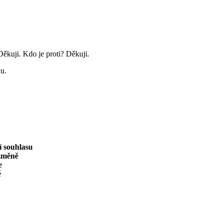
 Děkuji. Kdo je proti? Děkuji.
du.
í souhlasu
 změně
e
ě