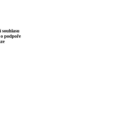
í souhlasu
 o podpoře
aze