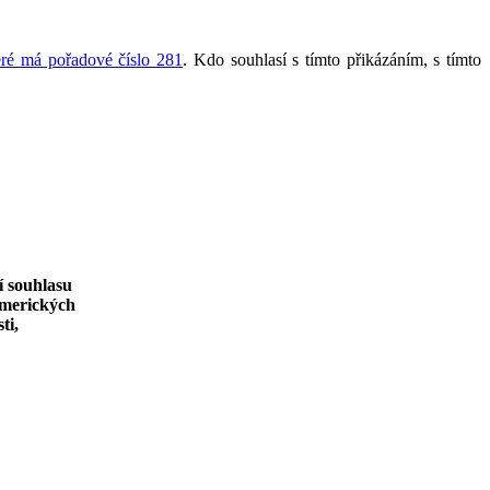
eré má pořadové číslo 281
. Kdo souhlasí s tímto přikázáním, s tímto
í souhlasu
amerických
ti,