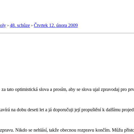
oly
›
48. schůze
›
Čtvrtek 12. února 2009
, za tato optimistická slova a prosím, aby se slova ujal zpravodaj pro pr
vírá na dobu deseti let a já doporučuji její propuštění k dalšímu proje
zpravu. Nikdo se nehlásí, takže obecnou rozpravu končím. Můžu přisto