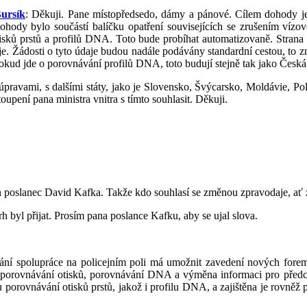
Bursík
: Děkuji. Pane místopředsedo, dámy a pánové. Cílem dohody je 
dohody bylo součástí balíčku opatření souvisejících se zrušením vízo
ů prstů a profilů DNA. Toto bude probíhat automatizovaně. Strana p
. Žádosti o tyto údaje budou nadále podávány standardní cestou, to zn
okud jde o porovnávání profilů DNA, toto budují stejně tak jako Česká
 úpravami, s dalšími státy, jako je Slovensko, Švýcarsko, Moldávie, Po
oupení pana ministra vnitra s tímto souhlasit. Děkuji.
oslanec David Kafka. Takže kdo souhlasí se změnou zpravodaje, ať zv
h byl přijat. Prosím pana poslance Kafku, aby se ujal slova.
ání spolupráce na policejním poli má umožnit zavedení nových forem p
 porovnávání otisků, porovnávání DNA a výměna informaci pro předcház
 porovnávání otisků prstů, jakož i profilu DNA, a zajištěna je rovně