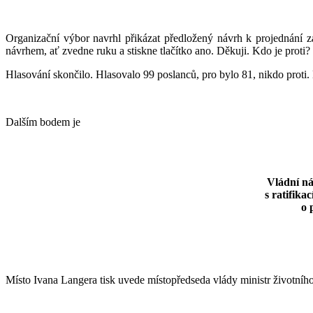
Organizační výbor navrhl přikázat předložený návrh k projednání z
návrhem, ať zvedne ruku a stiskne tlačítko ano. Děkuji. Kdo je proti?
Hlasování skončilo. Hlasovalo 99 poslanců, pro bylo 81, nikdo proti. 
Dalším bodem je
Vládní ná
s ratifik
o 
Místo Ivana Langera tisk uvede místopředseda vlády ministr životního