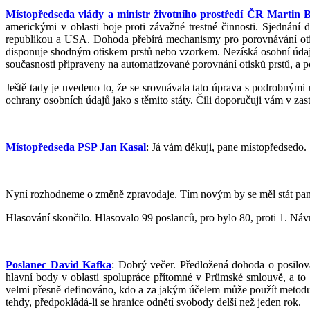
Místopředseda vlády a ministr životního prostředí ČR Martin 
americkými v oblasti boje proti závažné trestné činnosti. Sjednání 
republikou a USA. Dohoda přebírá mechanismy pro porovnávání otisk
disponuje shodným otiskem prstů nebo vzorkem. Nezíská osobní údaje
současnosti připraveny na automatizované porovnání otisků prstů, a p
Ještě tady je uvedeno to, že se srovnávala tato úprava s podrobnými
ochrany osobních údajů jako s těmito státy. Čili doporučuji vám v zast
Místopředseda PSP Jan Kasal
: Já vám děkuji, pane místopředsedo.
Nyní rozhodneme o změně zpravodaje. Tím novým by se měl stát pan p
Hlasování skončilo. Hlasovalo 99 poslanců, pro bylo 80, proti 1. Návr
Poslanec David Kafka
: Dobrý večer. Předložená dohoda o posilov
hlavní body v oblasti spolupráce přítomné v Prümské smlouvě, a to
velmi přesně definováno, kdo a za jakým účelem může použít metodu
tehdy, předpokládá-li se hranice odnětí svobody delší než jeden rok.