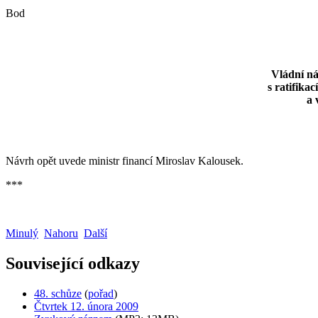
Bod
Vládní ná
s ratifik
a 
Návrh opět uvede ministr financí Miroslav Kalousek.
***
Minulý
Nahoru
Další
Související odkazy
48. schůze
(
pořad
)
Čtvrtek 12. února 2009