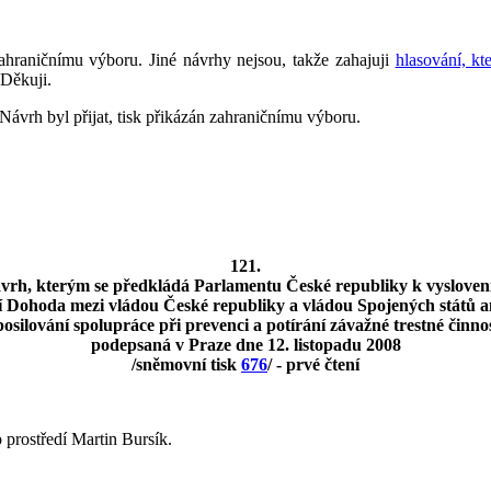
ahraničnímu výboru. Jiné návrhy nejsou, takže zahajuji
hlasování, kt
 Děkuji.
Návrh byl přijat, tisk přikázán zahraničnímu výboru.
121.
vrh, kterým se předkládá Parlamentu České republiky k vysloven
ací Dohoda mezi vládou České republiky a vládou Spojených států 
posilování spolupráce při prevenci a potírání závažné trestné činnos
podepsaná v Praze dne 12. listopadu 2008
/sněmovní tisk
676
/ - prvé čtení
 prostředí Martin Bursík.