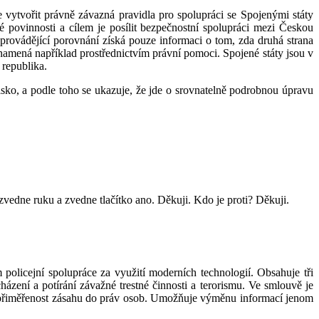
vytvořit právně závazná pravidla pro spolupráci se Spojenými státy
vé povinnosti a cílem je posílit bezpečnostní spolupráci mezi Českou
rovádějící porovnání získá pouze informaci o tom, zda druhá strana
amená například prostřednictvím právní pomoci. Spojené státy jsou v
 republika.
lsko, a podle toho se ukazuje, že jde o srovnatelně podrobnou úpravu
edne ruku a zvedne tlačítko ano. Děkuji. Kdo je proti? Děkuji.
olicejní spolupráce za využití moderních technologií. Obsahuje tři
ení a potírání závažné trestné činnosti a terorismu. Ve smlouvě je
ž přiměřenost zásahu do práv osob. Umožňuje výměnu informací jenom