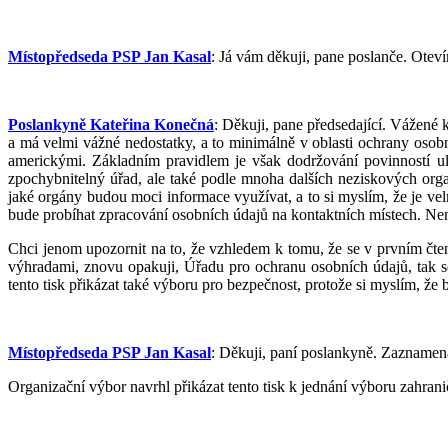
Místopředseda PSP Jan Kasal
: Já vám děkuji, pane poslanče. Ote
Poslankyně Kateřina Konečná
: Děkuji, pane předsedající. Vážené 
a má velmi vážné nedostatky, a to minimálně v oblasti ochrany oso
americkými. Základním pravidlem je však dodržování povinností ul
zpochybnitelný úřad, ale také podle mnoha dalších neziskových org
jaké orgány budou moci informace využívat, a to si myslím, že je ve
bude probíhat zpracování osobních údajů na kontaktních místech. Ne
Chci jenom upozornit na to, že vzhledem k tomu, že se v prvním čten
výhradami, znovu opakuji, Úřadu pro ochranu osobních údajů, tak se
tento tisk přikázat také výboru pro bezpečnost, protože si myslím, že 
Místopředseda PSP Jan Kasal
: Děkuji, paní poslankyně. Zaznamenal
Organizační výbor navrhl přikázat tento tisk k jednání výboru zahr