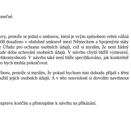
onečné.
ouvy, protože se jedná o smlouvu, která je svým způsobem velmi vážná
ce 2008 dosaženo v obdobné smlouvě mezi Německem a Spojenými státy
le Úřadu pro ochranu osobních údajů, což si myslím, že není žádný
bude doba uchování osobních údajů. V návrhu chybí bližší vymezení,
ehkomyslností. V návrhu také není blíže specifikováno, jak konkrétně
to bych mohla pokračovat.
ýboru, protože si myslím, že pokud bychom tuto dohodu přijali s těmi
tí jejich osobních údajů. A v této souvislosti si dovolím navrhnout
rozpravu končím a přistoupíme k návrhu na přikázání.