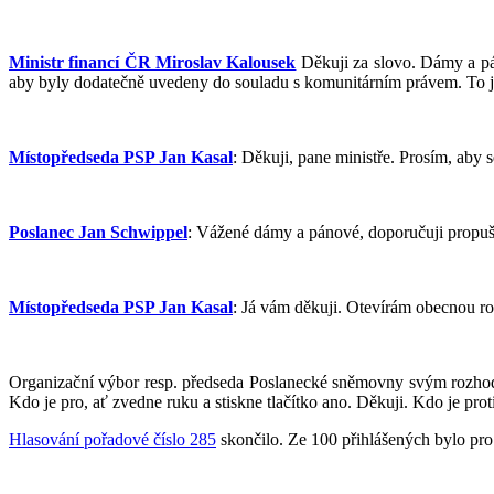
Ministr financí ČR Miroslav Kalousek
Děkuji za slovo. Dámy a pá
aby byly dodatečně uvedeny do souladu s komunitárním právem. To je 
Místopředseda PSP Jan Kasal
: Děkuji, pane ministře. Prosím, aby 
Poslanec Jan Schwippel
: Vážené dámy a pánové, doporučuji propušt
Místopředseda PSP Jan Kasal
: Já vám děkuji. Otevírám obecnou ro
Organizační výbor resp. předseda Poslanecké sněmovny svým rozhodn
Kdo je pro, ať zvedne ruku a stiskne tlačítko ano. Děkuji. Kdo je prot
Hlasování pořadové číslo 285
skončilo. Ze 100 přihlášených bylo pro 