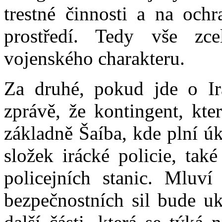
trestné činnosti a na och
prostředí. Tedy vše zce
vojenského charakteru.
Za druhé, pokud jde o Irá
zprávě, že kontingent, kte
základně Šaíba, kde plní ú
složek irácké policie, tak
policejních stanic. Mluv
bezpečnostních sil bude u