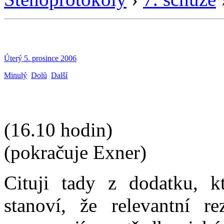
Úterý 5. prosince 2006
Minulý
Dolů
Další
(16.10 hodin)
(pokračuje Exner)
Cituji tady z dodatku, k
stanoví, že relevantní r