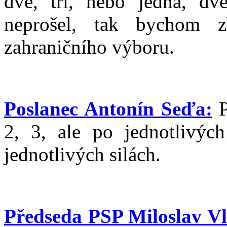
dvě, tři, nebo jedna, dv
neprošel, tak bychom z
zahraničního výboru.
Poslanec Antonín Seďa:
P
2, 3, ale po jednotlivýc
jednotlivých silách.
Předseda PSP Miloslav V