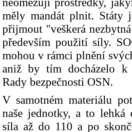
neomezují prostředky, jaký
měly mandát plnit. Státy
přijmout "veškerá nezbytná
především použití síly. SO
mohou v rámci plnění svých
aniž by tím docházelo k 
Rady bezpečnosti OSN.
V samotném materiálu pot
naše jednotky, a to lehká
síla až do 110 a po skonče