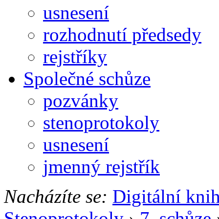
usnesení
rozhodnutí předsedy
rejstříky
Společné schůze
pozvánky
stenoprotokoly
usnesení
jmenný rejstřík
Nacházíte se:
Digitální kni
Stenoprotokoly
›
7. schůze