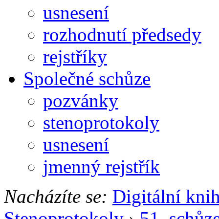
usnesení
rozhodnutí předsedy
rejstříky
Společné schůze
pozvánky
stenoprotokoly
usnesení
jmenný rejstřík
Nacházíte se:
Digitální kni
Stenoprotokoly
›
51. schůz