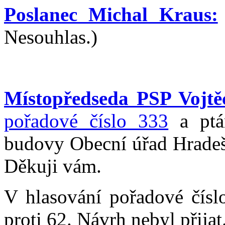
Poslanec Michal Kraus:
Nesouhlas.)
Místopředseda PSP Vojtěc
pořadové číslo 333
a ptám
budovy Obecní úřad Hradeši
Děkuji vám.
V hlasování pořadové čísl
proti 62. Návrh nebyl přijat