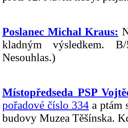
Poslanec Michal Kraus:
N
kladným výsledkem. B/5
Nesouhlas.)
Místopředseda PSP Vojtěc
pořadové číslo 334
a ptám s
budovy Muzea Těšínska. Kd