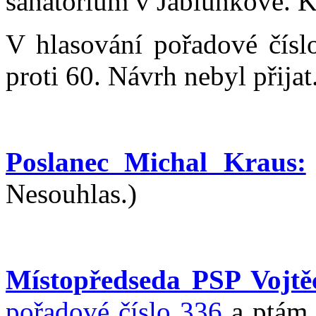
sanatorium v Jablunkově. K
V hlasování pořadové čísl
proti 60. Návrh nebyl přijat
Poslanec Michal Kraus:
Nesouhlas.)
Místopředseda PSP Vojtěc
pořadové číslo 336
a ptám 