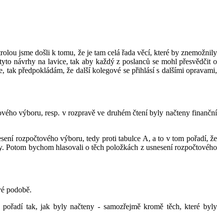
rolou jsme došli k tomu, že je tam celá řada věcí, které by znemožnily
t tyto návrhy na lavice, tak aby každý z poslanců se mohl přesvědčit o
e, tak předpokládám, že další kolegové se přihlásí s dalšími opravami,
ového výboru, resp. v rozpravě ve druhém čtení byly načteny finanční
ní rozpočtového výboru, tedy proti tabulce A, a to v tom pořadí, že
ky. Potom bychom hlasovali o těch položkách z usnesení rozpočtového
vé podobě.
pořadí tak, jak byly načteny - samozřejmě kromě těch, které byly