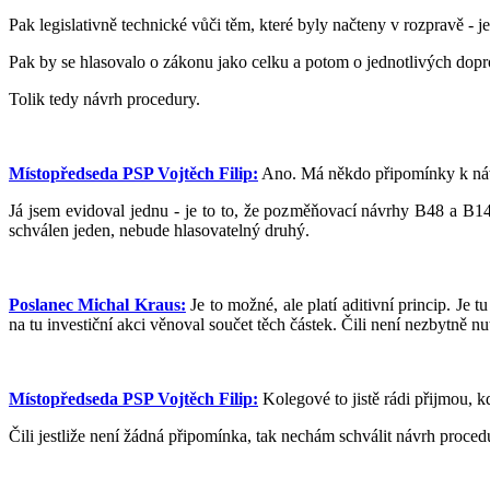
Pak legislativně technické vůči těm, které byly načteny v rozpravě - j
Pak by se hlasovalo o zákonu jako celku a potom o jednotlivých dop
Tolik tedy návrh procedury.
Místopředseda PSP Vojtěch Filip:
Ano. Má někdo připomínky k návr
Já jsem evidoval jednu - je to to, že pozměňovací návrhy B48 a B14
schválen jeden, nebude hlasovatelný druhý.
Poslanec Michal Kraus:
Je to možné, ale platí aditivní princip. J
na tu investiční akci věnoval součet těch částek. Čili není nezbytně n
Místopředseda PSP Vojtěch Filip:
Kolegové to jistě rádi přijmou, k
Čili jestliže není žádná připomínka, tak nechám schválit návrh proce