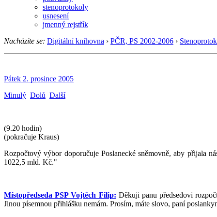
stenoprotokoly
usnesení
jmenný rejstřík
Nacházíte se:
Digitální knihovna
›
PČR, PS 2002-2006
›
Stenoprotok
Pátek 2. prosince 2005
Minulý
Dolů
Další
(9.20 hodin)
(pokračuje Kraus)
Rozpočtový výbor doporučuje Poslanecké sněmovně, aby přijala nás
1022,5 mld. Kč."
Místopředseda PSP Vojtěch Filip:
Děkuji panu předsedovi rozpočt
Jinou písemnou přihlášku nemám. Prosím, máte slovo, paní poslanky