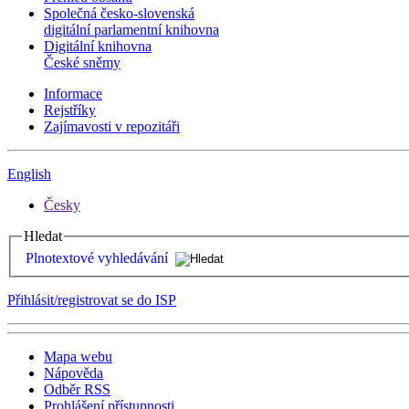
Společná česko-slovenská
digitální parlamentní knihovna
Digitální knihovna
České sněmy
Informace
Rejstříky
Zajímavosti v repozitáři
English
Česky
Hledat
Plnotextové vyhledávání
Přihlásit/registrovat se do ISP
Mapa webu
Nápověda
Odběr RSS
Prohlášení přístupnosti