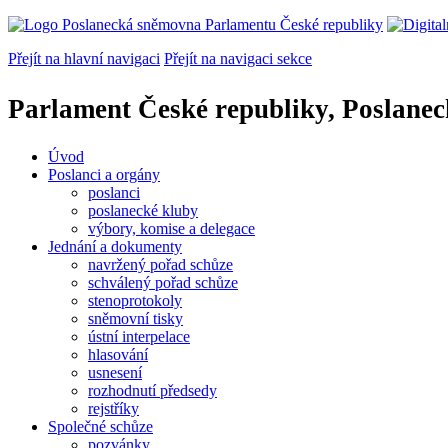
Přejít na hlavní navigaci
Přejít na navigaci sekce
Parlament České republiky, Poslane
Úvod
Poslanci a orgány
poslanci
poslanecké kluby
výbory, komise a delegace
Jednání a dokumenty
navržený pořad schůze
schválený pořad schůze
stenoprotokoly
sněmovní tisky
ústní interpelace
hlasování
usnesení
rozhodnutí předsedy
rejstříky
Společné schůze
pozvánky