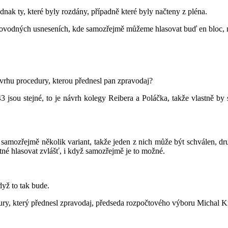
ednak ty, které byly rozdány, případně které byly načteny z pléna.
rovodných usneseních, kde samozřejmě můžeme hlasovat buď en bloc, n
hu procedury, kterou přednesl pan zpravodaj?
3 jsou stejné, to je návrh kolegy Reibera a Poláčka, takže vlastně by
e tu samozřejmě několik variant, takže jeden z nich může být schválen,
utné hlasovat zvlášť, i když samozřejmě je to možné.
dyž to tak bude.
dury, který přednesl zpravodaj, předseda rozpočtového výboru Michal K