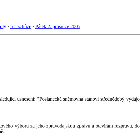
oly
›
51. schůze
›
Pátek 2. prosince 2005
ledující usnesení: "Poslanecká sněmovna stanoví střednědobý výdaj
ového výboru za jeho zpravodajskou zprávu a otevírám rozpravu, do
ně.