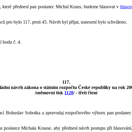
2, které přednesl pan poslanec Michal Kraus, budeme hlasovat v
hlasov
 pro bylo 117, proti 45. Návrh byl přijat, usnesení bylo schváleno.
í bodu č. 4.
117.
ládní návrh zákona o státním rozpočtu České republiky na rok 20
/sněmovní tisk
1128
/ - třetí čtení
inancí Bohuslav Sobotka a zpravodaj rozpočtového výboru pan poslan
 poslance Michala Krause, aby přednesl návrh postupu při hlasování,