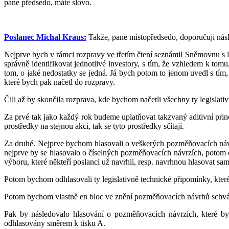
pane předsedo, máte slovo.
Poslanec Michal Kraus:
Takže, pane místopředsedo, doporučuji násl
Nejprve bych v rámci rozpravy ve třetím čtení seznámil Sněmovnu s l
správně identifikovat jednotlivé investory, s tím, že vzhledem k tomu
tom, o jaké nedostatky se jedná. Já bych potom to jenom uvedl s tím, 
které bych pak načetl do rozpravy.
Čili až by skončila rozprava, kde bychom načetli všechny ty legislat
Za prvé tak jako každý rok budeme uplatňovat takzvaný aditivní prin
prostředky na stejnou akci, tak se tyto prostředky sčítají.
Za druhé. Nejprve bychom hlasovali o veškerých pozměňovacích návrz
nejprve by se hlasovalo o číselných pozměňovacích návrzích, potom 
výboru, které někteří poslanci už navrhli, resp. navrhnou hlasovat sam
Potom bychom odhlasovali ty legislativně technické připomínky, které js
Potom bychom vlastně en bloc ve znění pozměňovacích návrhů schváli
Pak by následovalo hlasování o pozměňovacích návrzích, které by
odhlasovány směrem k tisku A.