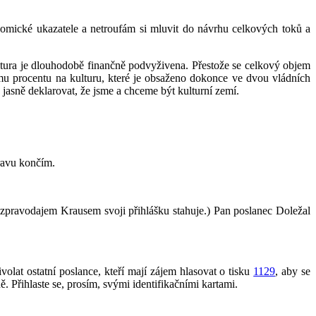
omické ukazatele a netroufám si mluvit do návrhu celkových toků a
ultura je dlouhodobě finančně podvyživena. Přestože se celkový objem
omu procentu na kulturu, které je obsaženo dokonce ve dvou vládních
a jasně deklarovat, že jsme a chceme být kulturní zemí.
ravu končím.
 zpravodajem Krausem svoji přihlášku stahuje.) Pan poslanec Doležal
olat ostatní poslance, kteří mají zájem hlasovat o tisku
1129
, aby se
 Přihlaste se, prosím, svými identifikačními kartami.