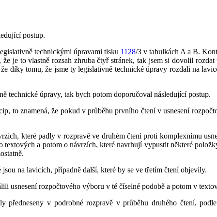
edující postup.
egislativně technickými úpravami tisku
1128
/3 v tabulkách A a B. Kont
, že je to vlastně rozsah zhruba čtyř stránek, tak jsem si dovolil rozda
že díky tomu, že jsme ty legislativně technické úpravy rozdali na lavic
ivně technické úpravy, tak bych potom doporučoval následující postup.
cip, to znamená, že pokud v průběhu prvního čtení v usnesení rozpočt
ích, které padly v rozpravě ve druhém čtení proti komplexnímu usnese
o textových a potom o návrzích, které navrhují vypustit některé polož
ostatně.
ou na lavicích, případně další, které by se ve třetím čtení objevily.
li usnesení rozpočtového výboru v té číselné podobě a potom v texto
ly předneseny v podrobné rozpravě v průběhu druhého čtení, podle 