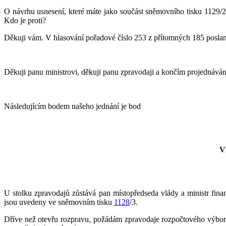
O návrhu usnesení, které máte jako součást sněmovního tisku 1129/
Kdo je proti?
Děkuji vám. V hlasování pořadové číslo 253 z přítomných 185 poslanců
Děkuji panu ministrovi, děkuji panu zpravodaji a končím projednáván
Následujícím bodem našeho jednání je bod
V
U stolku zpravodajů zůstává pan místopředseda vlády a ministr f
jsou uvedeny ve sněmovním tisku
1128
/3.
Dříve než otevřu rozpravu, požádám zpravodaje rozpočtového výboru