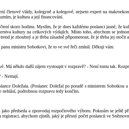
ní členové vlády, kolegyně a kolegové, nejsem expert na makroekon
ím, je kultura a její financování.
 čtení skoro hodinu. Myslím, že je dnes každému poslanci jasné, že k
sterstva kultury na celkových výdajích. Místo toho, abychom se jedn
 trend je zhoubný a je třeba zásadně připomenout, že je třeba jej otočit 
 panu ministru Sobotkovi, že to ve své řeči zmínil. Děkuji vám.
vé. Má někdo další zájem vystoupit v rozpravě? - Není tomu tak. Rozp
 - Nemají.
slance Doležala. (Poslanec Doležal po poradě s ministrem Sobotkou a
 se nehlásí, podrobnou rozpravu tedy končím.
 jako předseda a zpravodaj rozpočtového výboru. Pokusím se ještě přiv
gistraci, abychom zjistili, jaký je přesný počet poslanců ve Sněmovně.