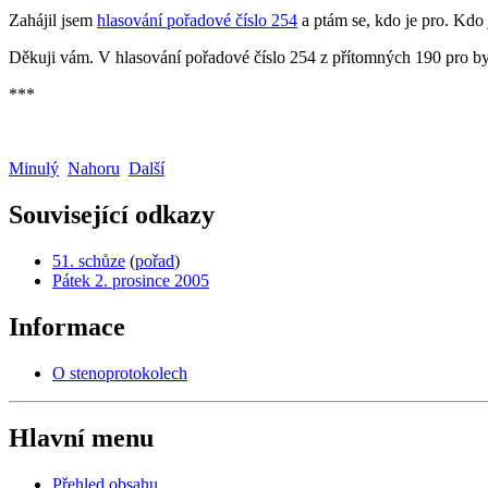
Zahájil jsem
hlasování pořadové číslo 254
a ptám se, kdo je pro. Kdo 
Děkuji vám. V hlasování pořadové číslo 254 z přítomných 190 pro bylo
***
Minulý
Nahoru
Další
Související odkazy
51. schůze
(
pořad
)
Pátek 2. prosince 2005
Informace
O stenoprotokolech
Hlavní menu
Přehled obsahu