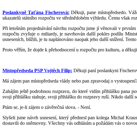
Poslankyně Taťána Fischerová:
Děkuji, pane místopředsedo. Váže
ukazatelů státního rozpočtu ve střednědobém výhledu. Čemu však rozum
Při letošním projednávání návrhu rozpočtu jsme jí věnovali v prvním
rozpočtu zvyšuje o miliardy, je navrhován další pokles podílu Mini
usneseních, blížili, je tu naplánováno naopak jeho další snížení. Tento
Proto věřím, že dojde k přehodnocení u rozpočtu pro kulturu, a děkuji
Místopředseda PSP Vojtěch Filip:
Děkuji paní poslankyni Fischero
Má zájem pan místopředseda vlády nebo pan zpravodaj o vystoupení?
Zahájím ještě podrobnou rozpravu, do které vidím přihlášku pana po
svoji přihlášku stahuje, svoji přihlášku do rozpravy ruší. Nikdo další
Ptám se, je-li zájem o závěrečná slova. - Není.
Slyšeli jsme návrh usnesení, který přednesl pan kolega Michal Kraus
dostavili do sněmovny. Všechny vás odhlásím a požádám vás o novou re