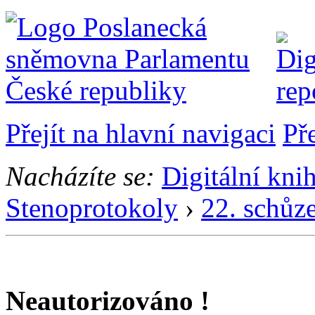
Přejít na hlavní navigaci
Př
Nacházíte se:
Digitální kni
Stenoprotokoly
›
22. schůz
Neautorizováno !