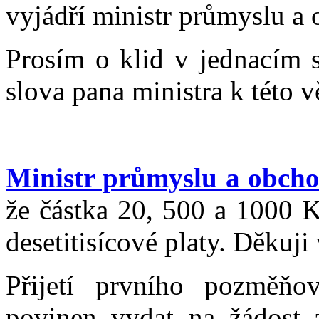
vyjádří ministr průmyslu a
Prosím o klid v jednacím 
slova pana ministra k této v
Ministr průmyslu a obch
že částka 20, 500 a 1000 K
desetitisícové platy. Děkuji
Přijetí prvního pozměňo
povinen vydat na žádost z