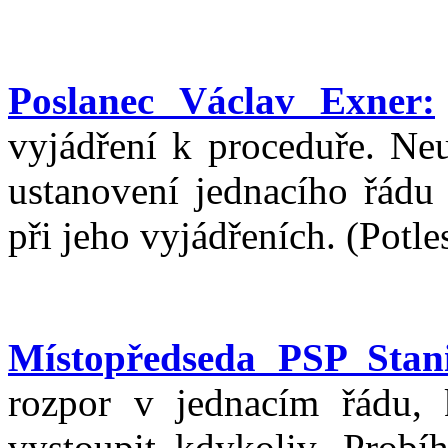
Poslanec Václav Exner:
vyjádření k proceduře. Neu
ustanovení jednacího řádu 
při jeho vyjádřeních. (Potle
Místopředseda PSP Stani
rozpor v jednacím řádu, 
vystoupit kdykoliv. Probí