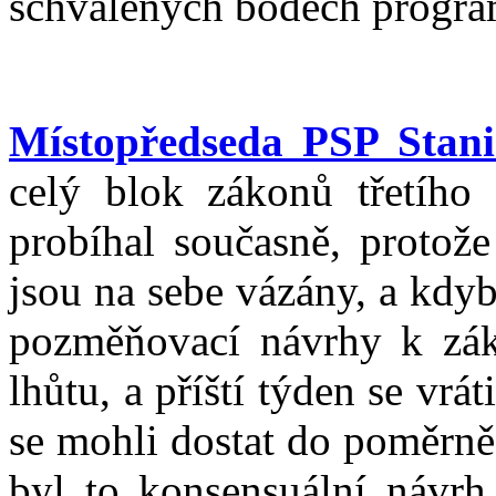
schválených bodech progra
Místopředseda PSP Stani
celý blok zákonů třetího 
probíhal současně, protož
jsou na sebe vázány, a kdy
pozměňovací návrhy k zák
lhůtu, a příští týden se vr
se mohli dostat do poměrn
byl to konsensuální návrh