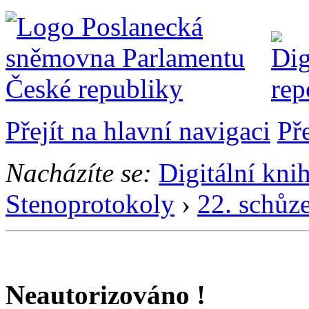
Přejít na hlavní navigaci
Př
Nacházíte se:
Digitální kni
Stenoprotokoly
›
22. schůz
Neautorizováno !