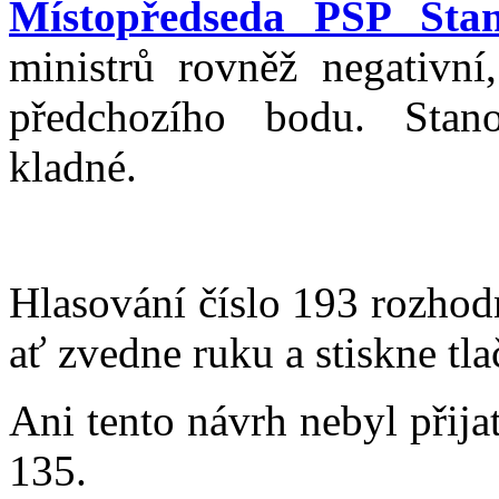
Místopředseda PSP Stan
ministrů rovněž negativn
předchozího bodu. Stan
kladné.
Hlasování číslo 193 rozhod
ať zvedne ruku a stiskne tla
Ani tento návrh nebyl přija
135.