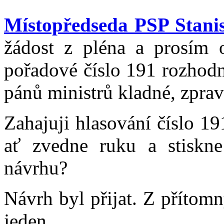
Místopředseda PSP Stanis
žádost z pléna a prosím o
pořadové číslo 191 rozhod
pánů ministrů kladné, zprav
Zahajuji hlasování číslo 1
ať zvedne ruku a stiskne
návrhu?
Návrh byl přijat. Z přítom
jeden.