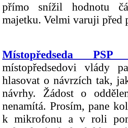
přímo snížil hodnotu č
majetku. Velmi varuji pře
Místopředseda PSP 
místopředsedovi vlády p
hlasovat o návrzích tak, ja
návrhy. Žádost o oddělen
nenamítá. Prosím, pane kole
k mikrofonu a v roli pom