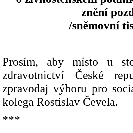
znění pozd
/sněmovní ti
Prosím, aby místo u sto
zdravotnictví České re
zpravodaj výboru pro sociá
kolega Rostislav Čevela.
***