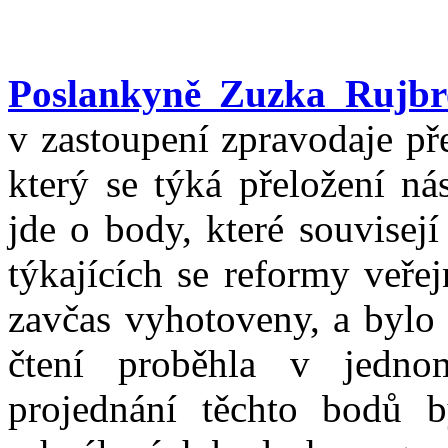
Poslankyně Zuzka Rujbr
v zastoupení zpravodaje př
který se týká přeložení ná
jde o body, které souvisej
týkajících se reformy veře
zavčas vyhotoveny, a bylo 
čtení proběhla v jedno
projednání těchto bodů b