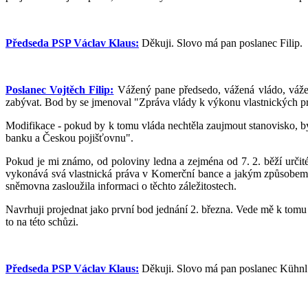
Předseda PSP Václav Klaus:
Děkuji. Slovo má pan poslanec Filip.
Poslanec Vojtěch Filip:
Vážený pane předsedo, vážená vládo, vážen
zabývat. Bod by se jmenoval "Zpráva vlády k výkonu vlastnických pr
Modifikace - pokud by k tomu vláda nechtěla zaujmout stanovisko, byl
banku a Českou pojišťovnu".
Pokud je mi známo, od poloviny ledna a zejména od 7. 2. běží určité 
vykonává svá vlastnická práva v Komerční bance a jakým způsobem m
sněmovna zasloužila informaci o těchto záležitostech.
Navrhuji projednat jako první bod jednání 2. března. Vede mě k tomu 
to na této schůzi.
Předseda PSP Václav Klaus:
Děkuji. Slovo má pan poslanec Kühnl