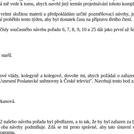
erá mě vede k tomu, abych navrhl jiný termín projednávání tohoto kompl
velmi složitou materii a předpokládám určité pozměňovací návrhy, je
í proběhlo tento týden, aby byl dostatek času na přípravu třetího čtení.
ísly současného návrhu pořadu 6, 7, 8, 9, 10 a 25 dát jako první až š
starší.
vé vlády, kolegyně a kolegové, dovolte mi, abych požádal o zařazen
Usnesení Poslanecké sněmovny k České televizi". Navrhuji tento bod za
rkanová.
 našeho návrhu pořadu byl předřazen, a to tak, že by byl zařazen za 
 oba návrhy podmiňuje. Zdá se mi proto správné, aby tato ústavní 
programu.