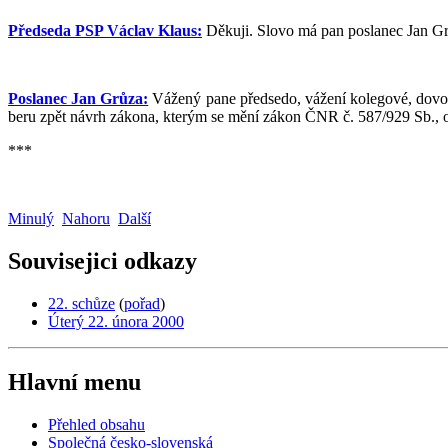
Předseda PSP Václav Klaus:
Děkuji. Slovo má pan poslanec Jan Gr
Poslanec Jan Grůza:
Vážený pane předsedo, vážení kolegové, dovolt
beru zpět návrh zákona, kterým se mění zákon ČNR č. 587/929 Sb., o 
***
Minulý
Nahoru
Další
Souvisejici odkazy
22. schůze
(
pořad
)
Úterý 22. února 2000
Hlavní menu
Přehled obsahu
Společná česko-slovenská