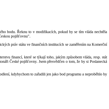
ého bodu. Řeknu to v modifikacích, pokud by se tím vláda nechtěla
Českou pojišťovnu".
nických práv státu ve finančních institucích se zaměřením na Komerční
rstvu financí, které se týkají toho, jakým způsobem vláda, resp. stát
onáři České pojišťovny. Jsem přesvědčen o tom, že by si Poslanecká
prodlení, kdybychom to zařadili jen jako bod programu a neproběhlo by