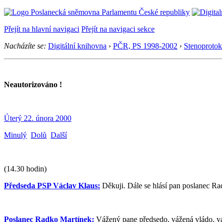
Přejít na hlavní navigaci
Přejít na navigaci sekce
Nacházíte se:
Digitální knihovna
›
PČR, PS 1998-2002
›
Stenoprotok
Neautorizováno !
Úterý 22. února 2000
Minulý
Dolů
Další
(14.30 hodin)
Předseda PSP Václav Klaus:
Děkuji. Dále se hlásí pan poslanec Ra
Poslanec Radko Martínek:
Vážený pane předsedo, vážená vládo, vá