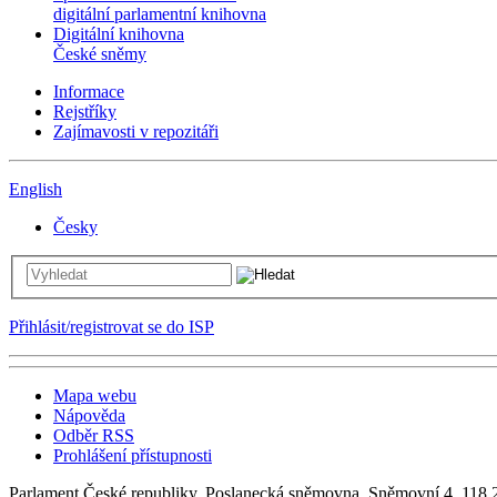
digitální parlamentní knihovna
Digitální knihovna
České sněmy
Informace
Rejstříky
Zajímavosti v repozitáři
English
Česky
Přihlásit/registrovat se do ISP
Mapa webu
Nápověda
Odběr RSS
Prohlášení přístupnosti
Parlament České republiky, Poslanecká sněmovna, Sněmovní 4, 118 2