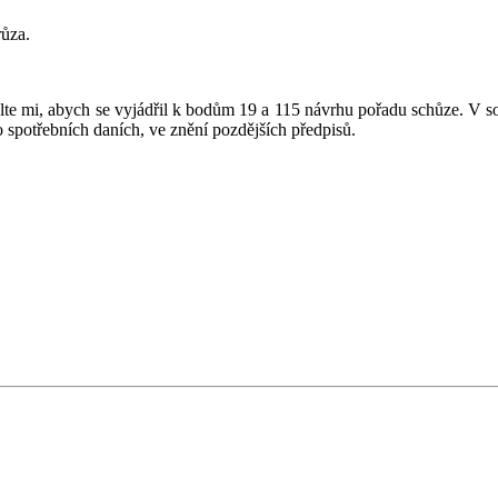
ůza.
e mi, abych se vyjádřil k bodům 19 a 115 návrhu pořadu schůze. V so
spotřebních daních, ve znění pozdějších předpisů.