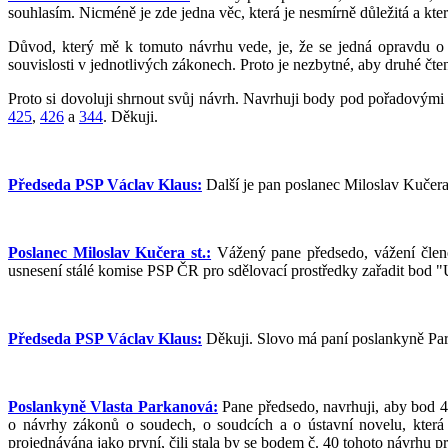
souhlasím. Nicméně je zde jedna věc, která je nesmírně důležitá a kt
Důvod, který mě k tomuto návrhu vede, je, že se jedná opravdu o 
souvislosti v jednotlivých zákonech. Proto je nezbytné, aby druhé čten
Proto si dovoluji shrnout svůj návrh. Navrhuji body pod pořadovými č
425
,
426
a
344
. Děkuji.
Předseda PSP Václav Klaus:
Další je pan poslanec Miloslav Kučera 
Poslanec Miloslav Kučera st.:
Vážený pane předsedo, vážení členo
usnesení stálé komise PSP ČR pro sdělovací prostředky zařadit bod "
Předseda PSP Václav Klaus:
Děkuji. Slovo má paní poslankyně Pa
Poslankyně Vlasta Parkanová:
Pane předsedo, navrhuji, aby bod 42
o návrhy zákonů o soudech, o soudcích a o ústavní novelu, která
projednávána jako první, čili stala by se bodem č. 40 tohoto návrhu 