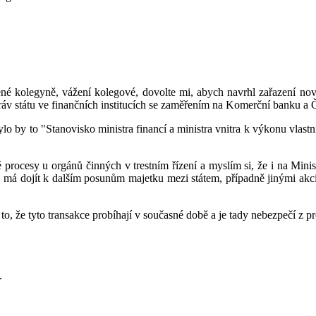
é kolegyně, vážení kolegové, dovolte mi, abych navrhl zařazení nov
áv státu ve finančních institucích se zaměřením na Komerční banku a 
o by to "Stanovisko ministra financí a ministra vnitra k výkonu vlast
procesy u orgánů činných v trestním řízení a myslím si, že i na Ministe
á dojít k dalším posunům majetku mezi státem, případně jinými akci
to, že tyto transakce probíhají v současné době a je tady nebezpečí z 
.