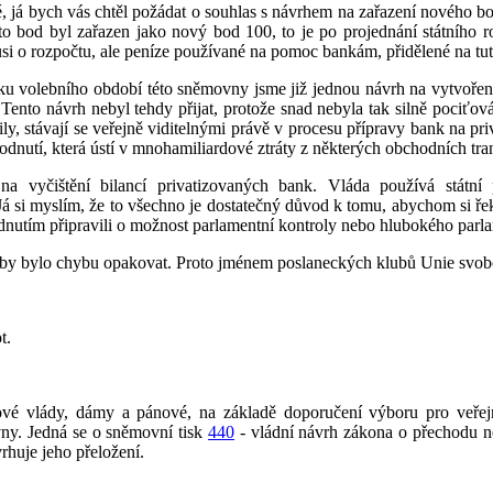
 já bych vás chtěl požádat o souhlas s návrhem na zařazení nového 
o bod byl zařazen jako nový bod 100, to je po projednání státního roz
o rozpočtu, ale peníze používané na pomoc bankám, přidělené na tuto 
ku volebního období této sněmovny jsme již jednou návrh na vytvořen
ento návrh nebyl tehdy přijat, protože snad nebyla tak silně pociťován
, stávají se veřejně viditelnými právě v procesu přípravy bank na pri
utí, která ústí v mnohamiliardové ztráty z některých obchodních tran
a vyčištění bilancí privatizovaných bank. Vláda používá státní
Já si myslím, že to všechno je dostatečný důvod k tomu, abychom si řek
tím připravili o možnost parlamentní kontroly nebo hlubokého parlame
ou by bylo chybu opakovat. Proto jménem poslaneckých klubů Unie s
t.
é vlády, dámy a pánové, na základě doporučení výboru pro veřejnou 
vny. Jedná se o sněmovní tisk
440
- vládní návrh zákona o přechodu n
rhuje jeho přeložení.