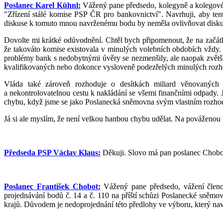
Poslanec Karel Kühnl:
Vážený pane předsedo, kolegyně a kolegové,
"Zřízení stálé komise PSP ČR pro bankovnictví". Navrhuji, aby tent
diskuse k tomuto mnou navrženému bodu by neměla ovlivňovat diskusi 
Dovolte mi krátké odůvodnění. Chtěl bych připomenout, že na začát
že takováto komise existovala v minulých volebních obdobích vždy. T
problémy bank s nedobytnými úvěry se nezmenšily, ale naopak zvětšily
kvalifikovaných nebo dokonce vysloveně podezřelých minulých rozhodn
Vláda také zároveň rozhoduje o desítkách miliard věnovaných n
a nekontrolovatelnou cestu k nakládání se všemi finančními odpady. 
chybu, když jsme se jako Poslanecká sněmovna svým vlastním rozhodnu
Já si ale myslím, že není velkou hanbou chybu udělat. Na povážen
Předseda PSP Václav Klaus:
Děkuji. Slovo má pan poslanec Chobo
Poslanec František Chobot:
Vážený pane předsedo, vážení členov
projednávání bodů č. 14 a č. 110 na příští schůzi Poslanecké sněmo
krajů. Důvodem je nedoprojednání této předlohy ve výboru, který nav