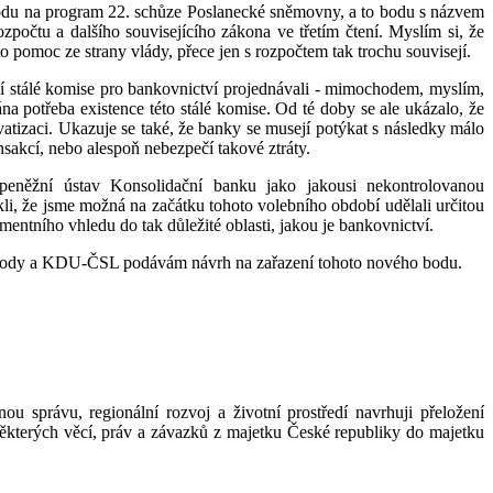
bodu na program 22. schůze Poslanecké sněmovny, a to bodu s názvem
počtu a dalšího souvisejícího zákona ve třetím čtení. Myslím si, že
pomoc ze strany vlády, přece jen s rozpočtem tak trochu souvisejí.
í stálé komise pro bankovnictví projednávali - mimochodem, myslím,
a potřeba existence této stálé komise. Od té doby se ale ukázalo, že
vatizaci. Ukazuje se také, že banky se musejí potýkat s následky málo
sakcí, nebo alespoň nebezpečí takové ztráty.
 peněžní ústav Konsolidační banku jako jakousi nekontrolovanou
li, že jsme možná na začátku tohoto volebního období udělali určitou
ntního vhledu do tak důležité oblasti, jakou je bankovnictví.
vobody a KDU-ČSL podávám návrh na zařazení tohoto nového bodu.
správu, regionální rozvoj a životní prostředí navrhuji přeložení
ěkterých věcí, práv a závazků z majetku České republiky do majetku