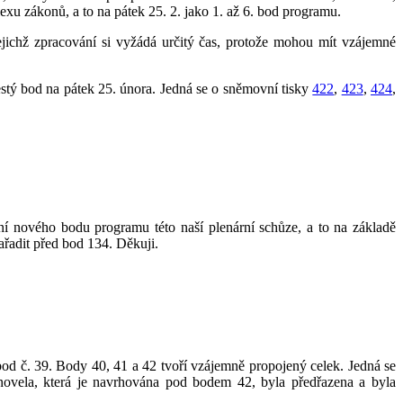
exu zákonů, a to na pátek 25. 2. jako 1. až 6. bod programu.
jichž zpracování si vyžádá určitý čas, protože mohou mít vzájemné
estý bod na pátek 25. února. Jedná se o sněmovní tisky
422
,
423
,
424
,
í nového bodu programu této naší plenární schůze, a to na základě
řadit před bod 134. Děkuji.
bod č. 39. Body 40, 41 a 42 tvoří vzájemně propojený celek. Jedná se
novela, která je navrhována pod bodem 42, byla předřazena a byla