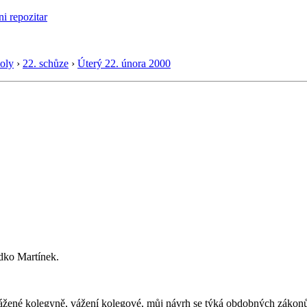
oly
›
22. schůze
›
Úterý 22. února 2000
dko Martínek.
žené kolegyně, vážení kolegové, můj návrh se týká obdobných zákonů, 