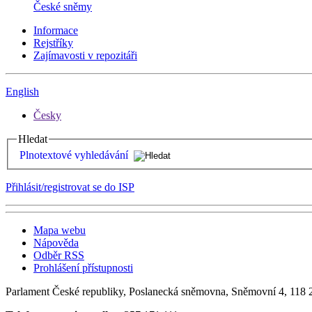
České sněmy
Informace
Rejstříky
Zajímavosti v repozitáři
English
Česky
Hledat
Plnotextové vyhledávání
Přihlásit/registrovat se do ISP
Mapa webu
Nápověda
Odběr RSS
Prohlášení přístupnosti
Parlament České republiky, Poslanecká sněmovna, Sněmovní 4, 118 2