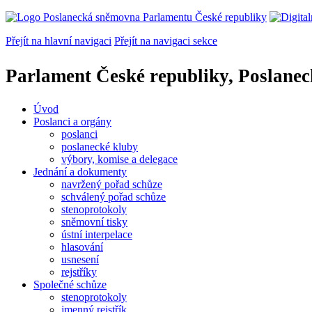
Přejít na hlavní navigaci
Přejít na navigaci sekce
Parlament České republiky, Poslane
Úvod
Poslanci a orgány
poslanci
poslanecké kluby
výbory, komise a delegace
Jednání a dokumenty
navržený pořad schůze
schválený pořad schůze
stenoprotokoly
sněmovní tisky
ústní interpelace
hlasování
usnesení
rejstříky
Společné schůze
stenoprotokoly
jmenný rejstřík