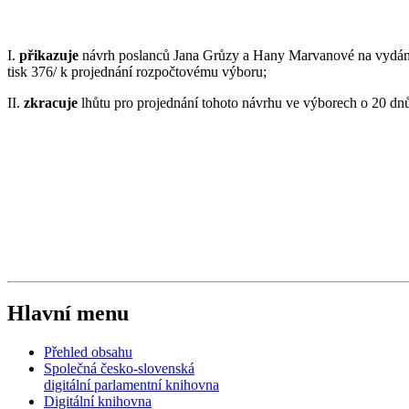
I.
přikazuje
návrh poslanců Jana Grůzy a Hany Marvanové na vydání z
tisk 376/ k projednání rozpočtovému výboru;
II.
zkracuje
lhůtu pro projednání tohoto návrhu ve výborech o 20 dn
Hlavní menu
Přehled obsahu
Společná česko-slovenská
digitální parlamentní knihovna
Digitální knihovna