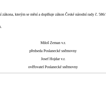
ákona, kterým se mění a doplňuje zákon České národní rady č. 586/19
ů.
Miloš Zeman v.r.
předseda Poslanecké sněmovny
Josef Hojdar v.r.
ověřovatel Poslanecké sněmovny