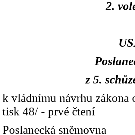
2. vo
US
Poslane
z 5. schůz
k vládnímu návrhu zákona 
tisk 48/ - prvé čtení
Poslanecká sněmovna