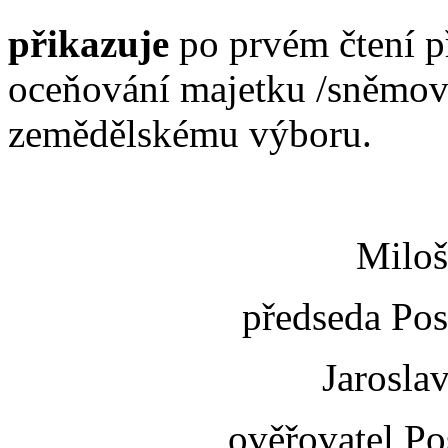
přikazuje
po prvém čtení p
oceňování majetku /sněmovn
zemědělskému výboru.
Miloš
předseda Po
Jaroslav
ověřovatel P