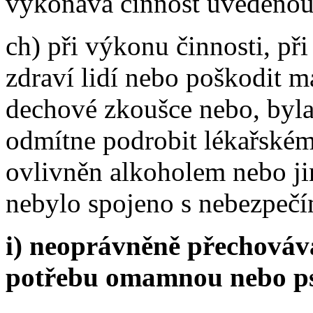
vykonává činnost uvedenou
ch) při výkonu činnosti, př
zdraví lidí nebo poškodit m
dechové zkoušce nebo, byla-
odmítne podrobit lékařskému
ovlivněn alkoholem nebo ji
nebylo spojeno s nebezpečí
i) neoprávněně přechováv
potřebu omamnou nebo ps