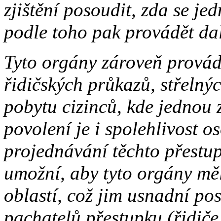
zjištění posoudit, zda se je
podle toho pak provádět dal
Tyto orgány zároveň provádě
řidičských průkazů, střelný
pobytu cizinců, kde jednou 
povolení je i spolehlivost 
projednávání těchto přestup
umožní, aby tyto orgány měly
oblastí, což jim usnadní po
pachatelů přestupku (řidiče