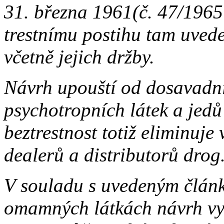
31. března 1961(č. 47/1965 
trestnímu postihu tam uved
včetně jejich držby.
Návrh upouští od dosavadní
psychotropních látek a jedů
beztrestnost totiž eliminuj
dealerů a distributorů drog
V souladu s uvedeným člán
omamných látkách návrh vyt