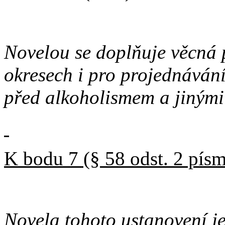
Novelou se doplňuje věcná p
okresech i pro projednáván
před alkoholismem a jinými
K bodu 7 (§ 58 odst. 2 písm.
Novela tohoto ustanovení je