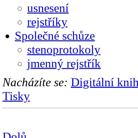
usnesení
rejstříky
Společné schůze
stenoprotokoly
jmenný rejstřík
Nacházíte se:
Digitální kni
Tisky
Dolů