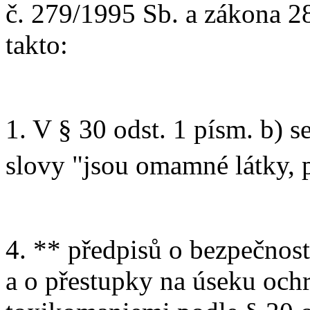
č. 279/1995 Sb. a zákona 2
takto:
1. V § 30 odst. 1 písm. b) s
slovy "jsou omamné látky, 
4. ** předpisů o bezpečnost
a o přestupky na úseku och