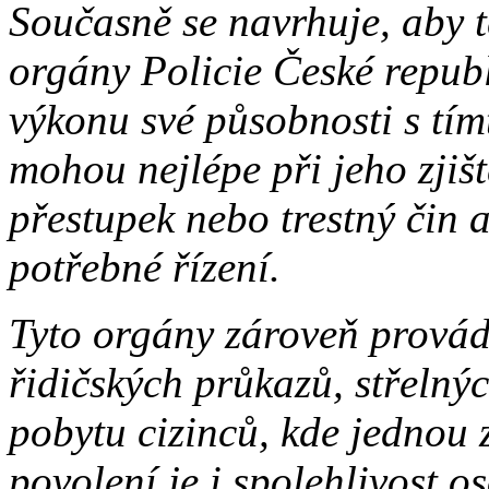
Současně se navrhuje, aby 
orgány Policie České republ
výkonu své působnosti s tímt
mohou nejlépe při jeho zjišt
přestupek nebo trestný čin 
potřebné řízení.
Tyto orgány zároveň provádě
řidičských průkazů, střelný
pobytu cizinců, kde jednou 
povolení je i spolehlivost 