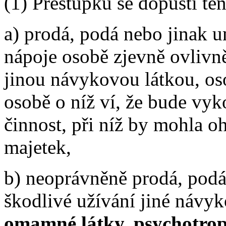
(1) Přestupku se dopustí te
a) prodá, podá nebo jinak 
nápoje osobě zjevně ovliv
jinou návykovou látkou, os
osobě o níž ví, že bude vy
činnost, při níž by mohla oh
majetek,
b) neoprávněně prodá, podá
škodlivé užívání jiné návyk
omamné látky, psychotropn