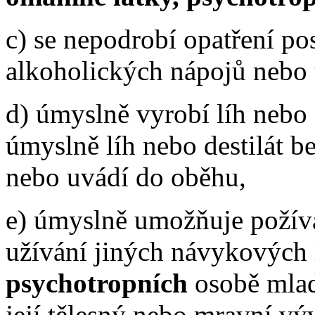
c) se nepodrobí opatření p
alkoholických nápojů nebo 
d) úmyslně vyrobí líh nebo 
úmyslně líh nebo destilát 
nebo uvádí do oběhu,
e) úmyslně umožňuje požív
užívání jiných návykových 
psychotropních
osobě mladš
její tělesný nebo mravní vý