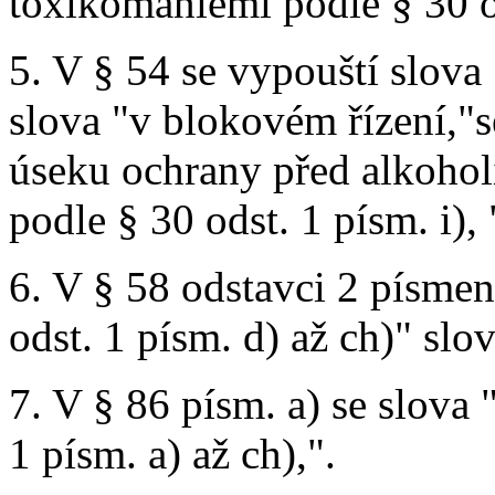
toxikomaniemi podle § 30 od
5. V § 54 se vypouští slova
slova "v blokovém řízení,"s
úseku ochrany před alkoho
podle § 30 odst. 1 písm. i), 
6. V § 58 odstavci 2 písmeno
odst. 1 písm. d) až ch)" slov
7. V § 86 písm. a) se slova 
1 písm. a) až ch),".