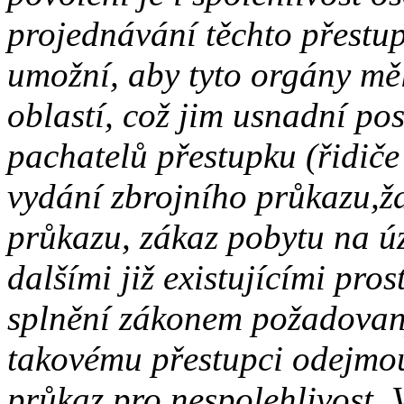
projednávání těchto přestup
umožní, aby tyto orgány měly
oblastí, což jim usnadní po
pachatelů přestupku (řidiče
vydání zbrojního průkazu,ž
průkazu, zákaz pobytu na úz
dalšími již existujícími pro
splnění zákonem požadova
takovému přestupci odejmou
průkaz pro nespolehlivost.