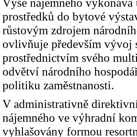
Výše nájemného vykonává ur
prostředků do bytové výsta
růstovým zdrojem národníh
ovlivňuje především vývoj 
prostřednictvím svého multi
odvětví národního hospodářs
politiku zaměstnanosti.
V administrativně direktiv
nájemného ve výhradní kom
vyhlašovány formou resort