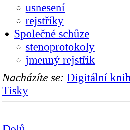
usnesení
rejstříky
Společné schůze
stenoprotokoly
jmenný rejstřík
Nacházíte se:
Digitální kni
Tisky
Dolů