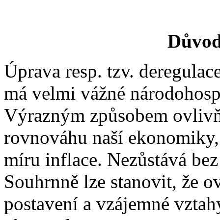
Důvod
Úprava resp. tzv. deregulac
má velmi vážné národohospo
Výrazným způsobem ovlivňu
rovnováhu naší ekonomiky,
míru inflace. Nezůstává bez 
Souhrnně lze stanovit, že o
postavení a vzájemné vztah