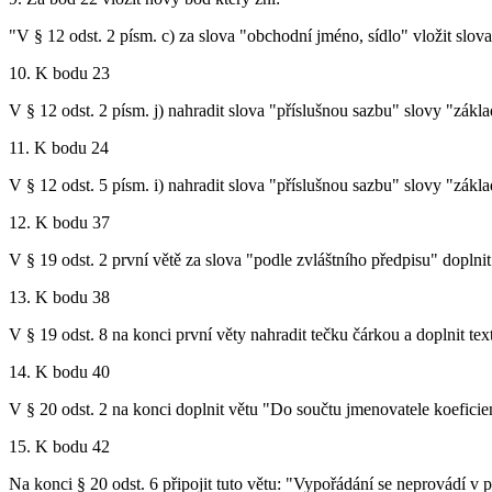
"V § 12 odst. 2 písm. c) za slova "obchodní jméno, sídlo" vložit slov
10. K bodu 23
V § 12 odst. 2 písm. j) nahradit slova "příslušnou sazbu" slovy "zákl
11. K bodu 24
V § 12 odst. 5 písm. i) nahradit slova "příslušnou sazbu" slovy "zákl
12. K bodu 37
V § 19 odst. 2 první větě za slova "podle zvláštního předpisu" doplnit
13. K bodu 38
V § 19 odst. 8 na konci první věty nahradit tečku čárkou a doplnit te
14. K bodu 40
V § 20 odst. 2 na konci doplnit větu "Do součtu jmenovatele koeficien
15. K bodu 42
Na konci § 20 odst. 6 připojit tuto větu: "Vypořádání se neprovádí v 