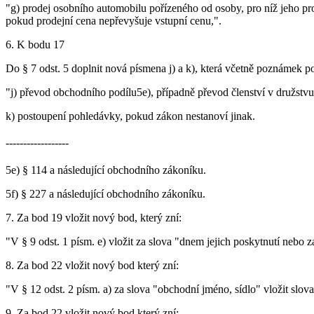
"g) prodej osobního automobilu pořízeného od osoby, pro níž jeho pro
pokud prodejní cena nepřevyšuje vstupní cenu,".
6. K bodu 17
Do § 7 odst. 5 doplnit nová písmena j) a k), která včetně poznámek po
"j) převod obchodního podílu5e), případně převod členství v družstvu
k) postoupení pohledávky, pokud zákon nestanoví jinak.
------------------
5e) § 114 a následující obchodního zákoníku.
5f) § 227 a následující obchodního zákoníku.
7. Za bod 19 vložit nový bod, který zní:
"V § 9 odst. 1 písm. e) vložit za slova "dnem jejich poskytnutí nebo
8. Za bod 22 vložit nový bod který zní:
"V § 12 odst. 2 písm. a) za slova "obchodní jméno, sídlo" vložit slov
9. Za bod 22 vložit nový bod který zní: