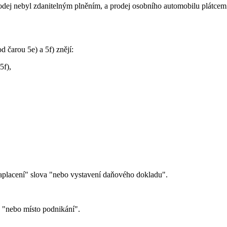
dej nebyl zdanitelným plněním, a prodej osobního automobilu plátcem da
d čarou 5e) a 5f) znějí:
5f),
 zaplacení" slova "nebo vystavení daňového dokladu".
a "nebo místo podnikání".