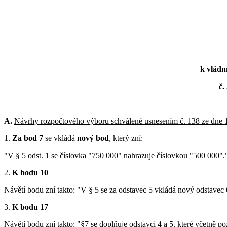
k vládn
č.
A.
Návrhy rozpočtového výboru schválené usnesením č. 138 ze dne 
1.
Za bod 7
se vkládá
nový bod
, který zní:
"V § 5 odst. 1 se číslovka "750 000" nahrazuje číslovkou "500 000".
2.
K bodu 10
Návětí bodu zní takto: "V § 5 se za odstavec 5 vkládá nový odstavec 
3.
K bodu 17
Návětí bodu zní takto: "§7 se doplňuje odstavci 4 a 5, které včetně po