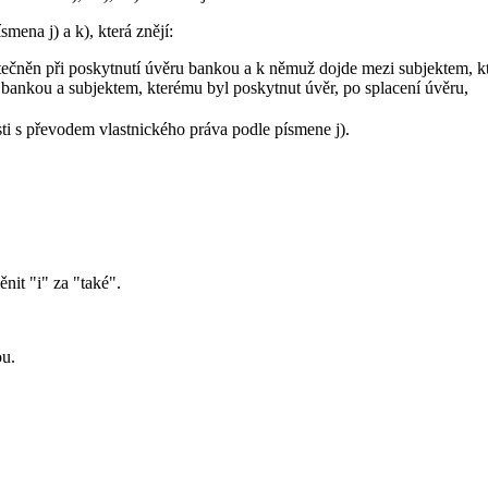
mena j) a k), která znějí:
utečněn při poskytnutí úvěru bankou a k němuž dojde mezi subjektem, k
 bankou a subjektem, kterému byl poskytnut úvěr, po splacení úvěru,
sti s převodem vlastnického práva podle písmene j).
ěnit "i" za "také".
ou.