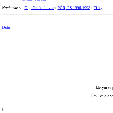
Nacházíte se:
Digitální knihovna
›
PČR, PS 1996-1998
›
Tisky
Dolů
kterým se 
Úmluva o obča
I.