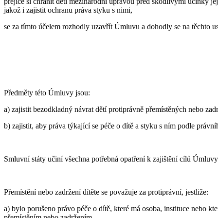
přejíce si chránit děti mezinárodní úpravou před škodlivými účinky je
jakož i zajistit ochranu práva styku s nimi,
se za tímto účelem rozhodly uzavřít Úmluvu a dohodly se na těchto u
Předměty této Úmluvy jsou:
a) zajistit bezodkladný návrat dětí protiprávně přemístěných nebo za
b) zajistit, aby práva týkající se péče o dítě a styku s ním podle prá
Smluvní státy učiní všechna potřebná opatření k zajištění cílů Úml
Přemístění nebo zadržení dítěte se považuje za protiprávní, jestliže:
a) bylo porušeno právo péče o dítě, které má osoba, instituce nebo kt
přemístěním nebo zadržením,