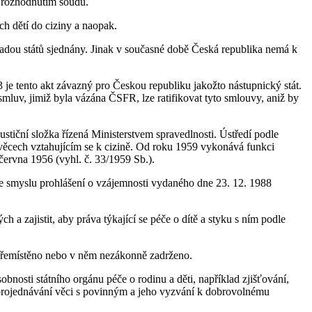
o rozhodnutím soudu.
h dětí do ciziny a naopak.
adou států sjednány. Jinak v současné době Česká republika nemá k
e tento akt závazný pro Českou republiku jakožto nástupnický stát.
luv, jimiž byla vázána ČSFR, lze ratifikovat tyto smlouvy, aniž by
tiční složka řízená Ministerstvem spravedlnosti. Ústředí podle
 věcech vztahujícím se k cizině. Od roku 1959 vykonává funkci
ervna 1956 (vyhl. č. 33/1959 Sb.).
 ve smyslu prohlášení o vzájemnosti vydaného dne 23. 12. 1988
 zajistit, aby práva týkající se péče o dítě a styku s ním podle
 přemístěno nebo v něm nezákonně zadrženo.
bnosti státního orgánu péče o rodinu a děti, například zjišťování,
e, projednávání věci s povinným a jeho vyzvání k dobrovolnému