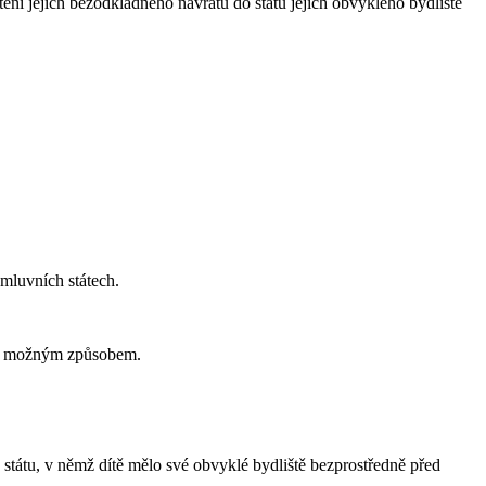
tění jejich bezodkladného návratu do státu jejich obvyklého bydliště
smluvních státech.
ším možným způsobem.
 státu, v němž dítě mělo své obvyklé bydliště bezprostředně před