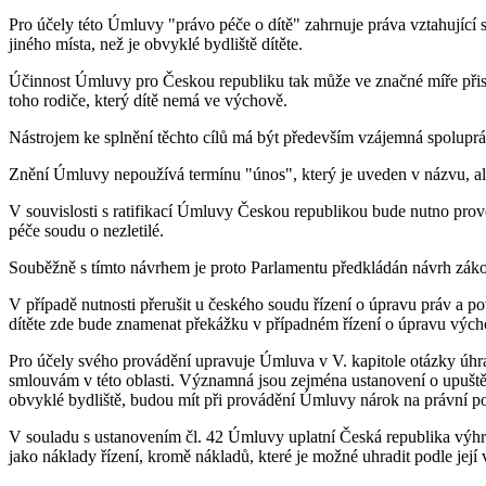
Pro účely této Úmluvy "právo péče o dítě" zahrnuje práva vztahující 
jiného místa, než je obvyklé bydliště dítěte.
Účinnost Úmluvy pro Českou republiku tak může ve značné míře přispě
toho rodiče, který dítě nemá ve výchově.
Nástrojem ke splnění těchto cílů má být především vzájemná spoluprác
Znění Úmluvy nepoužívá termínu "únos", který je uveden v názvu, ale
V souvislosti s ratifikací Úmluvy Českou republikou bude nutno prové
péče soudu o nezletilé.
Souběžně s tímto návrhem je proto Parlamentu předkládán návrh záko
V případě nutnosti přerušit u českého soudu řízení o úpravu práv a po
dítěte zde bude znamenat překážku v případném řízení o úpravu vých
Pro účely svého provádění upravuje Úmluva v V. kapitole otázky úhra
smlouvám v této oblasti. Významná jsou zejména ustanovení o upuštěn
obvyklé bydliště, budou mít při provádění Úmluvy nárok na právní p
V souladu s ustanovením čl. 42 Úmluvy uplatní Česká republika výhra
jako náklady řízení, kromě nákladů, které je možné uhradit podle její