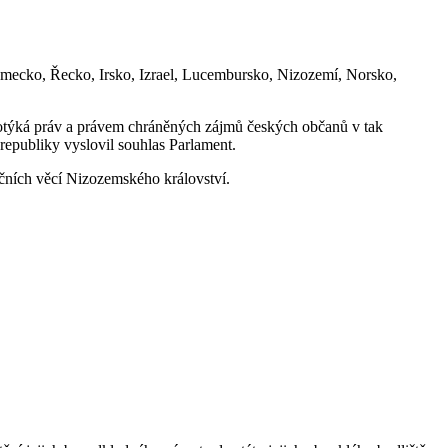
ěmecko, Řecko, Irsko, Izrael, Lucembursko, Nizozemí, Norsko,
 dotýká práv a právem chráněných zájmů českých občanů v tak
 republiky vyslovil souhlas Parlament.
ničních věcí Nizozemského království.