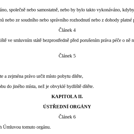
áno, společně nebo samostatně, nebo by bylo takto vykonáváno, kdyby 
nů nebo ze soudního nebo správního rozhodnutí nebo z dohody platné p
Článek 4
iště ve smluvním státě bezprostředně před porušením práva péče o ně 
Článek 5
te a zejména právo určit místo pobytu dítěte,
u do jiného místa, než je obvyklé bydliště dítěte.
KAPITOLA II.
ÚSTŘEDNÍ ORGÁNY
Článek 6
ých Úmluvou tomuto orgánu.