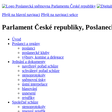
Přejít na hlavní navigaci
Přejít na navigaci sekce
Parlament České republiky, Poslane
Úvod
Poslanci a orgány
poslanci
poslanecké kluby
výbory, komise a delegace
Jednání a dokumenty
navržený pořad schůze
schválený pořad schůze
stenoprotokoly
sněmovní tisky
ústní interpelace
hlasování
usnesení
rejstříky
Společné schůze
stenoprotokoly
jmenný rejstřík