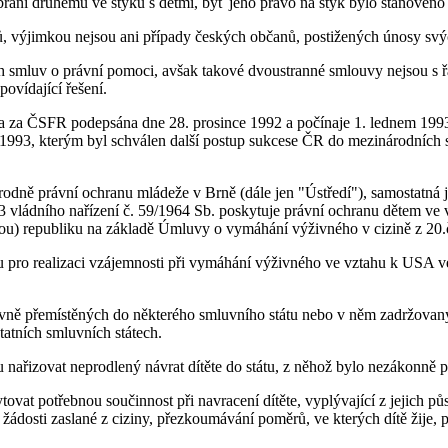
ů brání druhému ve styku s dětmi, byť jeho právo na styk bylo stanoven
tů, výjimkou nejsou ani případy českých občanů, postižených únosy svýc
h smluv o právní pomoci, avšak takové dvoustranné smlouvy nejsou s ř
ovídající řešení.
za ČSFR podepsána dne 28. prosince 1992 a počínaje 1. lednem 1993 j
1993, kterým byl schválen další postup sukcese ČR do mezinárodních sm
ně právní ochranu mládeže v Brně (dále jen "Ústředí"), samostatná jus
23 vládního nařízení č. 59/1964 Sb. poskytuje právní ochranu dětem ve
kou) republiku na základě Úmluvy o vymáhání výživného v cizině z 20.č
gánu pro realizaci vzájemnosti při vymáhání výživného ve vztahu k USA
ně přemístěných do některého smluvního státu nebo v něm zadržovaných a
tatních smluvních státech.
u nařizovat neprodlený návrat dítěte do státu, z něhož bylo nezákonně
vat potřebnou součinnost při navracení dítěte, vyplývající z jejich půso
v žádosti zaslané z ciziny, přezkoumávání poměrů, ve kterých dítě žij