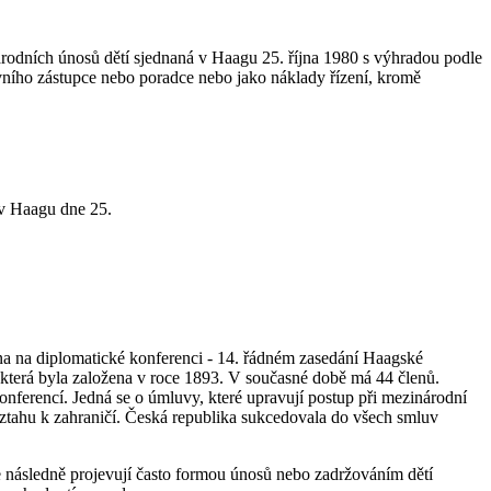
odních únosů dětí sjednaná v Haagu 25. října 1980 s výhradou podle
vního zástupce nebo poradce nebo jako náklady řízení, kromě
v Haagu dne 25.
a na diplomatické konferenci - 14. řádném zasedání Haagské
terá byla založena v roce 1893. V současné době má 44 členů.
ferencí. Jedná se o úmluvy, které upravují postup při mezinárodní
ztahu k zahraničí. Česká republika sukcedovala do všech smluv
h,se následně projevují často formou únosů nebo zadržováním dětí