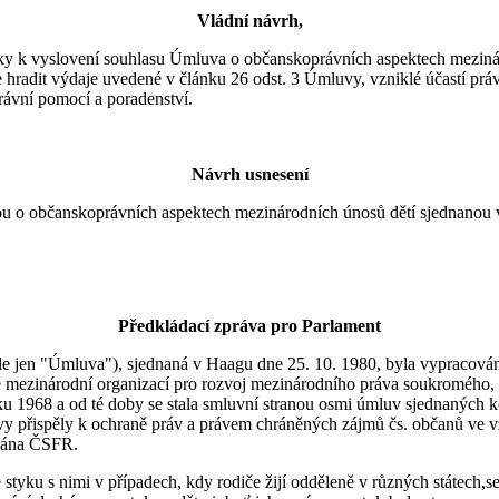
Vládní návrh,
y k vyslovení souhlasu Úmluva o občanskoprávních aspektech mezinár
 hradit výdaje uvedené v článku 26 odst. 3 Úmluvy, vzniklé účastí prá
právní pomocí a poradenství.
Návrh usnesení
u o občanskoprávních aspektech mezinárodních únosů dětí sjednanou 
Předkládací zpráva pro Parlament
e jen "Úmluva"), sjednaná v Haagu dne 25. 10. 1980, byla vypracován
mezinárodní organizací pro rozvoj mezinárodního práva soukromého, k
 1968 a od té doby se stala smluvní stranou osmi úmluv sjednaných kon
vy přispěly k ochraně práv a právem chráněných zájmů čs. občanů ve v
ázána ČSFR.
zace styku s nimi v případech, kdy rodiče žijí odděleně v různých státec