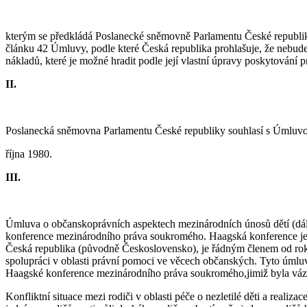
kterým se předkládá Poslanecké sněmovně Parlamentu České republik
článku 42 Úmluvy, podle které Česká republika prohlašuje, že nebude
nákladů, které je možné hradit podle její vlastní úpravy poskytování 
II.
Poslanecká sněmovna Parlamentu České republiky souhlasí s Úmluvo
října 1980.
III.
Úmluva o občanskoprávních aspektech mezinárodních únosů dětí (dál
konference mezinárodního práva soukromého. Haagská konference je 
Česká republika (původně Československo), je řádným členem od roku
spolupráci v oblasti právní pomoci ve věcech občanských. Tyto úmlu
Haagské konference mezinárodního práva soukromého,jimiž byla v
Konfliktní situace mezi rodiči v oblasti péče o nezletilé děti a reali