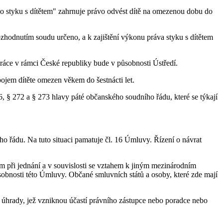
ávo styku s dítětem" zahrnuje právo odvést dítě na omezenou dobu do
zhodnutím soudu určeno, a k zajištění výkonu práva styku s dítětem
práce v rámci České republiky bude v působnosti Ústředí.
ojem dítěte omezen věkem do šestnácti let.
6, § 272 a § 273 hlavy páté občanského soudního řádu, které se týkají
ho řádu. Na tuto situaci pamatuje čl. 16 Úmluvy. Řízení o návrat
m při jednání a v souvislosti se vztahem k jiným mezinárodním
obnosti této Úmluvy. Občané smluvních států a osoby, které zde mají
 úhrady, jež vzniknou účastí právního zástupce nebo poradce nebo