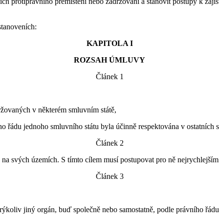
jich protiprávního přemístění nebo zadržování a stanovit postupy k zajiš
stanoveních:
KAPITOLA I
ROZSAH ÚMLUVY
Článek 1
držovaných v některém smluvním státě,
vního řádu jednoho smluvního státu byla účinně respektována v ostatních 
Článek 2
uvy na svých územích. S tímto cílem musí postupovat pro ně nejrychlej
Článek 3
erýkoliv jiný orgán, buď společně nebo samostatně, podle právního řádu