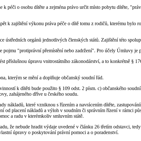
se k péči o osobu dítěte a zejména právo určit místo pobytu dítěte, "pr
t k zajištění výkonu práva péče o dítě tomu z rodičů, kterému bylo ro
e ústředních orgánů jednotlivých členských států. Zajištění této spolu
 pojmu "protiprávní přemístění nebo zadržení". Pro účely Úmluvy je p
st příslušnou úpravu vnitrostátního zákonodárství, a to konkrétně § 17
na, kterým se mění a doplňuje občanský soudní řád.
vinností k dítěti bude použito § 109 odst. 2 písm. c) občanského soudní
ovy, zahájeného dříve u českého soudu.
dy nákladů, které vzniknou s řízením a navrácením dítěte, zastupování
í od placení nákladů a výloh v soudním či správním řízení v rámci půs
omoc a radu v kterémkoliv smluvním státě.
du, že nebude hradit výdaje uvedené v článku 26 třetím odstavci, tedy
 vlastní úpravy o poskytování právní pomoci a o poradenství.