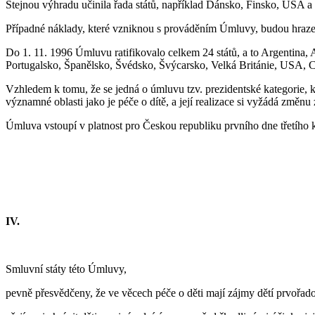
Stejnou výhradu učinila řada států, například Dánsko, Finsko, USA a 
Případné náklady, které vzniknou s prováděním Úmluvy, budou hrazen
Do 1. 11. 1996 Úmluvu ratifikovalo celkem 24 států, a to Argentina
Portugalsko, Španělsko, Švédsko, Švýcarsko, Velká Británie, USA, Ch
Vzhledem k tomu, že se jedná o úmluvu tzv. prezidentské kategorie,
významné oblasti jako je péče o dítě, a její realizace si vyžádá změn
Úmluva vstoupí v platnost pro Českou republiku prvního dne třetího k
IV.
Smluvní státy této Úmluvy,
pevně přesvědčeny, že ve věcech péče o děti mají zájmy dětí prvořado