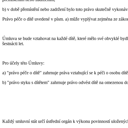
b) v době přemístění nebo zadržení bylo toto právo skutečně vykonáv
Právo péče o dítě uvedené v písm. a) může vyplývat zejména ze záko
Úmluva se bude vztahovat na každé dítě, které mělo své obvyklé bydl
šestnácti let.
Pro účely této Úmluvy:
a) "právo péče o dítě" zahrnuje práva vztahující se k péči o osobu dítě
b) "právo styku s dítětem" zahrnuje právo odvést dítě na omezenou dob
Každý smluvní stát určí ústřední orgán k výkonu povinností uložen