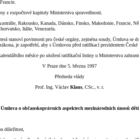
Francie.
y z rozpočtové kapitoly Ministerstva spravedlnosti.
, Austrálie, Rakousko, Kanada, Dánsko, Finsko, Makedonie, Francie, N
orvatsko, Itálie, Venezuela.
 která stanoví povinnosti pro české orgány, zejména soudy, Úmluva se
u zákona, je zapotřebí, aby s Úmluvou před ratifikací prezidentem České
alendářního měsíce po uložení ratifikační listiny u Ministerstva zahra
V Praze dne 5. března 1997
Předseda vlády
Prof. Ing. Václav
Klaus
, CSc., v. r.
Úmluva o občanskoprávních aspektech mezinárodních únosů dětí
u důležitost,