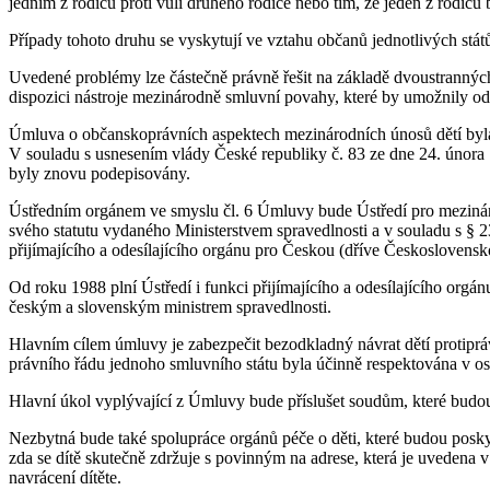
jedním z rodičů proti vůli druhého rodiče nebo tím, že jeden z rodič
Případy tohoto druhu se vyskytují ve vztahu občanů jednotlivých stá
Uvedené problémy lze částečně právně řešit na základě dvoustrannýc
dispozici nástroje mezinárodně smluvní povahy, které by umožnily odp
Úmluva o občanskoprávních aspektech mezinárodních únosů dětí byla 
V souladu s usnesením vlády České republiky č. 83 ze dne 24. února 
byly znovu podepisovány.
Ústředním orgánem ve smyslu čl. 6 Úmluvy bude Ústředí pro mezinárod
svého statutu vydaného Ministerstvem spravedlnosti a v souladu s § 
přijímajícího a odesílajícího orgánu pro Českou (dříve Českoslovens
Od roku 1988 plní Ústředí i funkci přijímajícího a odesílajícího or
českým a slovenským ministrem spravedlnosti.
Hlavním cílem úmluvy je zabezpečit bezodkladný návrat dětí protipráv
právního řádu jednoho smluvního státu byla účinně respektována v os
Hlavní úkol vyplývající z Úmluvy bude příslušet soudům, které budo
Nezbytná bude také spolupráce orgánů péče o děti, které budou poskyto
zda se dítě skutečně zdržuje s povinným na adrese, která je uvedena 
navrácení dítěte.