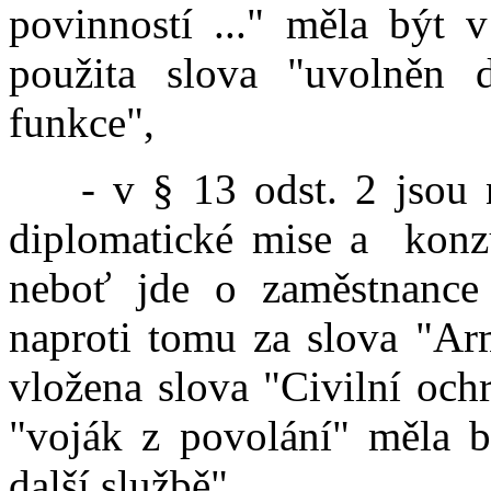
povinností ..." měla být
použita slova "uvolněn 
funkce",
- v § 13 odst. 2 jsou n
diplomatické mise a konzu
neboť jde o zaměstnance m
naproti tomu za slova "Ar
vložena slova "Civilní och
"voják z povolání" měla b
další službě",