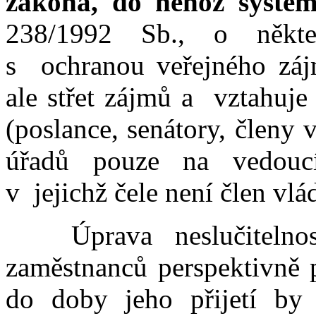
zákona, do něhož system
238/1992 Sb., o někter
s ochranou veřejného zájmu
ale střet zájmů a vztahuje
(poslance, senátory, členy
úřadů pouze na vedoucí
v jejichž čele není člen vlá
Úprava neslučitelnosti
zaměstnanců perspektivně p
do doby jeho přijetí by 