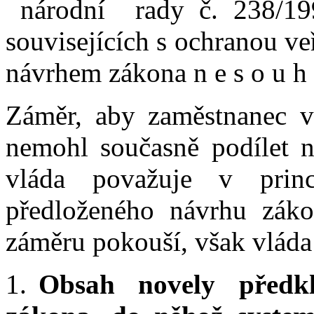
národní rady č. 238/199
souvisejících s ochranou ve
návrhem zákona n e s o u h l
Záměr, aby zaměstnanec v
nemohl současně podílet 
vláda považuje v prin
předloženého návrhu zákon
záměru pokouší, však vláda
1.
Obsah novely předkla