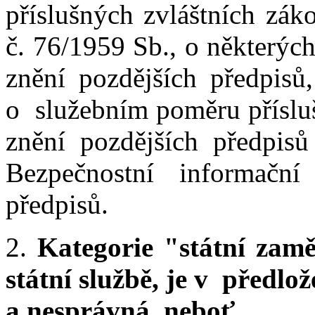
příslušných zvláštních zák
č. 76/1959 Sb., o některýc
znění pozdějších předpis
o služebním poměru přísluš
znění pozdějších předpis
Bezpečnostní informační
předpisů.
2.
Kategorie "státní zam
státní službě, je v předl
a nesprávná, neboť