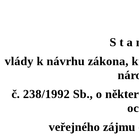
S t a 
vlády k návrhu zákona, k
nár
č. 238/1992 Sb., o někte
o
veřejného zájmu 