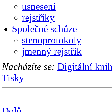
usnesení
rejstříky
Společné schůze
stenoprotokoly
jmenný rejstřík
Nacházíte se:
Digitální kni
Tisky
Dolů