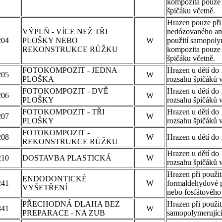
kompozita pouze 
špičáku včetně.
Hrazen pouze při 
VÝPLŇ - VÍCE NEŽ TŘI
nedózovaného am
204
PLOŠKY NEBO
W
použití samopoly
REKONSTRUKCE RŮŽKU
kompozita pouze 
špičáku včetně.
FOTOKOMPOZIT - JEDNA
Hrazen u dětí do 
205
W
PLOŠKA
rozsahu špičáků v
FOTOKOMPOZIT - DVĚ
Hrazen u dětí do 
206
W
PLOŠKY
rozsahu špičáků v
FOTOKOMPOZIT - TŘI
Hrazen u dětí do 
207
W
PLOŠKY
rozsahu špičáků v
FOTOKOMPOZIT -
208
W
Hrazen u dětí do 1
REKONSTRUKCE RŮŽKU
Hrazen u dětí do 
210
DOSTAVBA PLASTICKÁ
W
rozsahu špičáků v
Hrazen při použit
ENDODONTICKÉ
241
W
formaldehydové p
VYŠETŘENÍ
nebo fosfátového
PŘECHODNÁ DLAHA BEZ
Hrazen při použit
341
W
PREPARACE - NA ZUB
samopolymerující