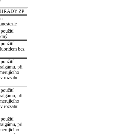
ě
HRADY ZP
ou
 anestezie
použití
odný
použití
fluoridem bez
použití
algámu, při
merujícího
v rozsahu
použití
algámu, při
merujícího
v rozsahu
použití
algámu, při
merujícího