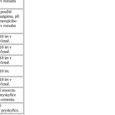
v rozsahu
použití
algámu, při
merujícího
v rozsahu
18 let v
četně.
18 let v
četně.
18 let v
četně.
8 let.
18 let v
četně.
í resorcin-
ryskyřice
 cementu.
í
 pryskyřice.