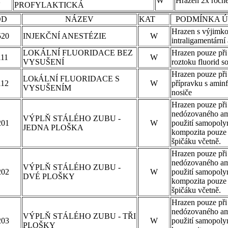
2
W
Hrazen 2x ročn
PROFYLAKTICKÁ
OD
NÁZEV
KAT
PODMÍNKA Ú
Hrazen s výjimk
520
INJEKČNÍ ANESTÉZIE
W
intraligamentární
LOKÁLNÍ FLUORIDACE BEZ
Hrazen pouze při 
111
W
VYSUŠENÍ
roztoku fluorid s
Hrazen pouze při 
LOkÁLNÍ FLUORIDACE S
112
W
přípravku s amin
VYSUŠENÍM
nosiče
Hrazen pouze při 
nedózovaného am
VÝPLŇ STÁLÉHO ZUBU -
201
W
použití samopoly
JEDNA PLOŠKA
kompozita pouze 
špičáku včetně.
Hrazen pouze při 
nedózovaného am
VÝPLŇ STÁLÉHO ZUBU -
202
W
použití samopoly
DVÉ PLOŠKY
kompozita pouze 
špičáku včetně.
Hrazen pouze při 
nedózovaného am
VÝPLŇ STÁLÉHO ZUBU - TŘI
203
W
použití samopoly
PLOŠKY