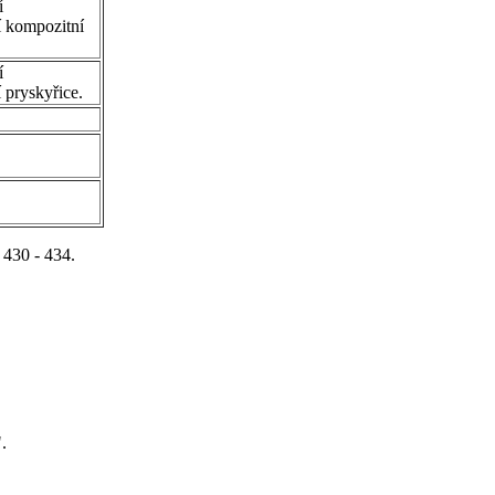
í
 kompozitní
í
 pryskyřice.
 430 - 434.
.