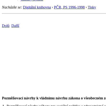
Nacházíte se:
Digitální knihovna
›
PČR, PS 1996-1998
›
Tisky
Dolů
Další
Pozměňovací návrhy k vládnímu návrhu zákona o všeobecném zd