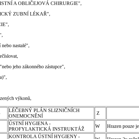
, ČELISTNÍ A OBLIČEJOVÁ CHIRURGIE",
KTICKÝ ZUBNÍ LÉKAŘ",
IE",
",
í nebo nastalé",
ečíslovat,
 "nebo jeho zákonného zástupce",
a)",
azených výkonů,
LÉČEBNÝ PLÁN SLIZNIČNÍCH
5
Z
ONEMOCNĚNÍ
ÚSTNÍ HYGIENA -
1
W
Hrazen pouze je
PROFYLAKTICKÁ INSTRUKTÁŽ
KONTROLA ÚSTNÍ HYGIENY -