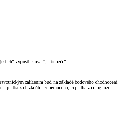
slích" vypustit slova "; tato péče".
e zdravotnickým zařízením buď na základě bodového ohodnocení
ná platba za lůžko/den v nemocnici, či platba za diagnozu.