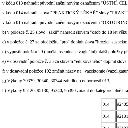
v kódu 013 nahradit původní znění novým označením "ÚSTNÍ
v kódu 014 nahradit slova "PRAKTICKÝ LÉKAŘ" slovy "PRA
v kódu 015 nahradit původní znění novým označením "ORTODONC
b) v položce č. 25 slovo "žáků" nahradit slovem "osob do 18 let věku
c) v položce č. 27 za předložku "pro" doplnit slova "hrozící, suspektn
d) vypustit položku 29 (umělá inseminace vaginální), další položky př
e) v dosavadní položce č. 35 za slovem "edukovaného" doplnit slova
f) v dosavadní položce 102 změnit název na "vazektomie (vazoligatur
g) Výkony 30339, 30340, 30344 zařadit do odbornosti 013,
h) Výkony 95120, 95130, 95340, 95390 zařadit do kategorie plně hr
014
9240
014
9210