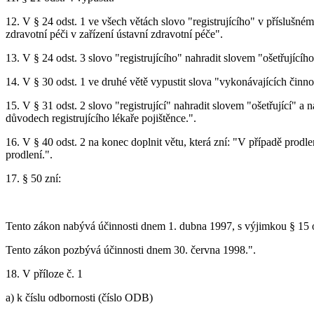
12. V § 24 odst. 1 ve všech větách slovo "registrujícího" v příslušném
zdravotní péči v zařízení ústavní zdravotní péče".
13. V § 24 odst. 3 slovo "registrujícího" nahradit slovem "ošetřujícího
14. V § 30 odst. 1 ve druhé větě vypustit slova "vykonávajících činn
15. V § 31 odst. 2 slovo "registrující" nahradit slovem "ošetřující" a 
důvodech registrujícího lékaře pojištěnce.".
16. V § 40 odst. 2 na konec doplnit větu, která zní: "V případě prodl
prodlení.".
17. § 50 zní:
Tento zákon nabývá účinnosti dnem 1. dubna 1997, s výjimkou § 15 od
Tento zákon pozbývá účinnosti dnem 30. června 1998.".
18. V příloze č. 1
a) k číslu odbornosti (číslo ODB)