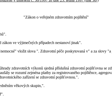
bsažené v usnesení č. 30/1997 ze dne 23. ledna 1997 (tisk 30/)
"Zákon o veřejném zdravotním pojištění"
hů".
kud zákon ve výjimečných případech nestanoví jinak".
nemocné" vložit slova ". Zdravotní péče poskytovaná v" a za slovy "a je
ši úhrady zdravotních výkonů sjedná příslušná zdravotní pojišťovna s
ušály se rozumí zejména platby za registrovaného pojištěnce, agregova
avotnického zařízení se zdravotní pojišťovnou.".
hledněním věkových skupin,".
ř".