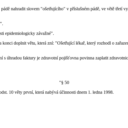
 pádě nahradit slovem "ošetřujícího" v příslušném pádě, ve větě třetí vyp
".
osti epidemiologicky závažné".
na konci doplnit větu, která zní: "Ošetřující lékař, který rozhodl o zařa
ení s úhradou faktury je zdravotní pojišťovna povinna zaplatit zdravot
"§ 50
st. 10 věty první, která nabývá účinnosti dnem 1. ledna 1998.