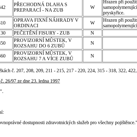
Hrazen při použit
PŘECHODNÁ DLAHA S
342
W
samopolymerující
PREPARACÍ - NA ZUB
pryskyřice.
OPRAVA FIXNÍ NÁHRADY V
Hrazen při použit
310
W
ORDINACI
samopolymerující
130
PEČETĚNÍ FISURY - ZUB
N
PROVIZORNÍ MŮSTEK, V
350
N
ROZSAHU DO 6 ZUBŮ
PROVIZORNÍ MŮSTEK, V
360
N
ROZSAHU 7 A VÍCE ZUBŮ
kách č. 207, 208, 209, 211 - 215, 217 - 220, 224, 315 - 318, 322, 422,
č. 26/97 ze dne 23. ledna 1997
".
í:
 rovnoprávné dostupnosti zdravotnických služeb pro všechny pojištěnce."