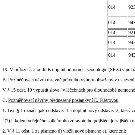
014
92
014
94
014
92
014
94
014
94
19. V příloze č. 2 oddíl B doplnit odbornost sexuologie (SEX) v polož
B.
Pozměňovací návrh ústavně právního výboru obsažený v usnesení 
V § 15 odst. 10 vypustit slova "v léčebnách pro dlouhodobě nemocné
C.
Pozměňovací návrhy přednesené poslankyní E. Fišerovou
1. Text § 1 označit jako odstavec 1 a doplnit nový odstavec 2, který zn
"(2) Úkolem veřejného solidárního zdravotního pojištění je zajištění
2. V § 11 odst. 1 za písmeno d) vložit nové písmeno e), které zní: