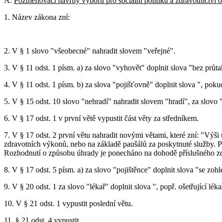
A.
Pozměňovací návrhy výboru pro sociální politiku a zdravotnictví o
1. Název zákona zní:
2. V § 1 slovo "všeobecné" nahradit slovem "veřejné".
3. V § 11 odst. 1 písm. a) za slovo "vyhovět" doplnit slova "bez průta
4. V § 11 odst. 1 písm. b) za slova "pojišťovně" doplnit slova ", po
5. V § 15 odst. 10 slovo "nehradí" nahradit slovem "hradí", za slovo "
6. V § 17 odst. 1 v první větě vypustit část věty za středníkem.
7. V § 17 odst. 2 první větu nahradit novými větami, které zní: "Vý
zdravotních výkonů, nebo na základě paušálů za poskytnuté služby. Pa
Rozhodnutí o způsobu úhrady je ponecháno na dohodě příslušného zdr
8. V § 17 odst. 5 písm. a) za slovo "pojištěnce" doplnit slova "se zo
9. V § 20 odst. 1 za slovo "lékař" doplnit slova ", popř. ošetřující léka
10. V § 21 odst. 1 vypustit poslední větu.
11. § 21 odst. 4 vypustit.