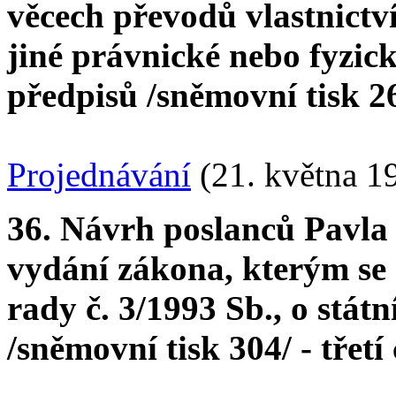
věcech převodů vlastnictv
jiné právnické nebo fyzick
předpisů /sněmovní tisk 260
Projednávání
(21. května 1
36. Návrh poslanců Pavla
vydání zákona, kterým se
rady č. 3/1993 Sb., o stá
/sněmovní tisk 304/ - třetí 