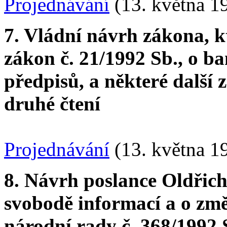
Projednávání
(13. května 1
7. Vládní návrh zákona, k
zákon č. 21/1992 Sb., o ba
předpisů, a některé další 
druhé čtení
Projednávání
(13. května 1
8. Návrh poslance Oldřic
svobodě informací a o zm
národní rady č. 368/1992 S