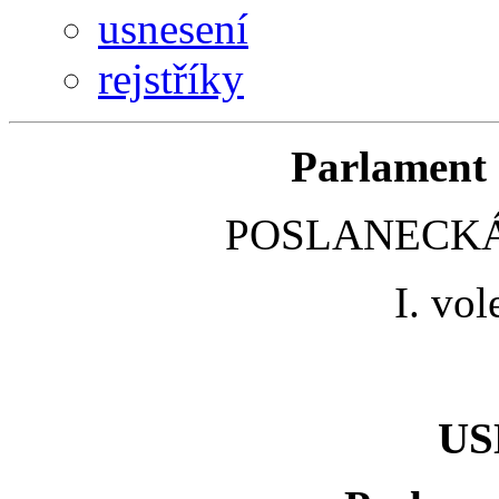
usnesení
rejstříky
Parlament 
POSLANECKÁ
I. vo
US