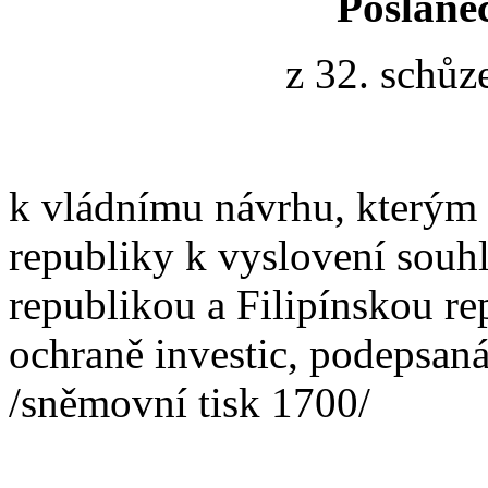
Poslane
z 32. schůz
k vládnímu návrhu, kterým 
republiky k vyslovení sou
republikou a Filipínskou r
ochraně investic, podepsan
/sněmovní tisk 1700/