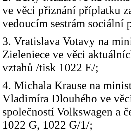
ve věci přiznání příplatku 
vedoucím sestrám sociální p
3. Vratislava Votavy na mini
Zieleniece ve věci aktuáln
vztahů /tisk 1022 E/;
4. Michala Krause na minis
Vladimíra Dlouhého ve věc
společností Volkswagen a č
1022 G, 1022 G/1/;