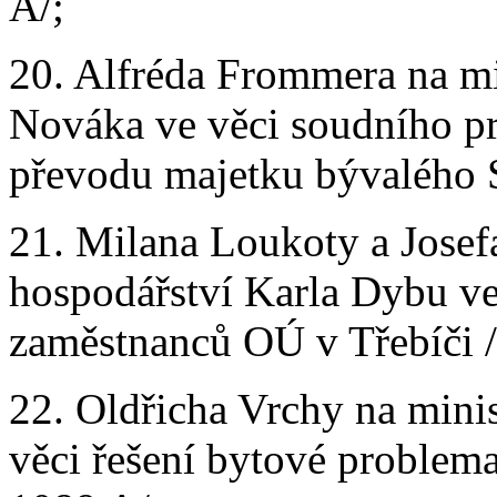
A/;
20. Alfréda Frommera na min
Nováka ve věci soudního pr
převodu majetku bývalého 
21. Milana Loukoty a Josefa
hospodářství Karla Dybu ve
zaměstnanců OÚ v Třebíči /
22. Oldřicha Vrchy na mini
věci řešení bytové problema