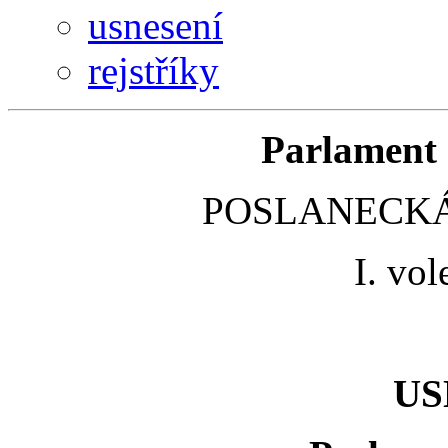
usnesení
rejstříky
Parlament 
POSLANECKÁ
I. vo
US