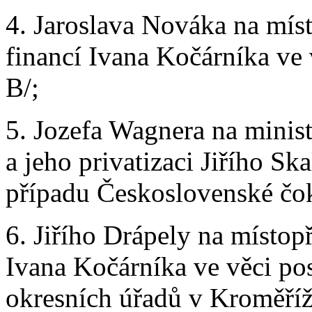
4. Jaroslava Nováka na mís
financí Ivana Kočárníka v
B/;
5. Jozefa Wagnera na minis
a jeho privatizaci Jiřího Sk
případu Československé čok
6. Jiřího Drápely na místop
Ivana Kočárníka ve věci pos
okresních úřadů v Kroměříži