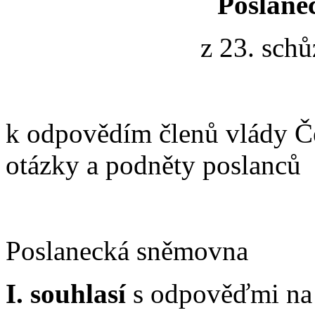
Poslane
z 23. schů
k odpovědím členů vlády Če
otázky a podněty poslanců
Poslanecká sněmovna
I. souhlasí
s odpověďmi na 