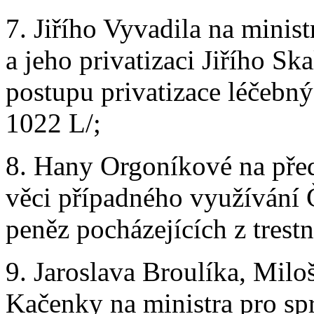
7. Jiřího Vyvadila na minis
a jeho privatizaci Jiřího Sk
postupu privatizace léčebný
1022 L/;
8. Hany Orgoníkové na pře
věci případného využívání Č
peněz pocházejících z trestn
9. Jaroslava Broulíka, Mil
Kačenky na ministra pro sp