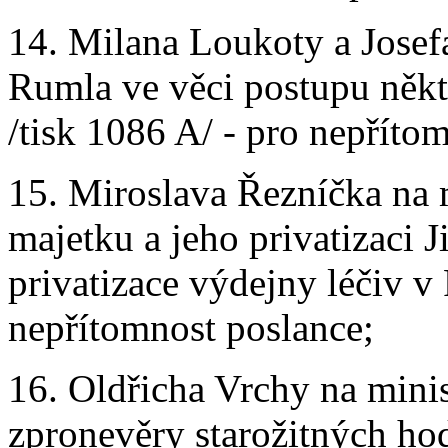
14. Milana Loukoty a Josefa
Rumla ve věci postupu něk
/tisk 1086 A/ - pro nepříto
15. Miroslava Řezníčka na 
majetku a jeho privatizaci J
privatizace výdejny léčiv v 
nepřítomnost poslance;
16. Oldřicha Vrchy na minis
zpronevěry starožitných ho