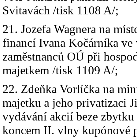
Svitavách /tisk 1108 A/;
21. Jozefa Wagnera na míst
financí Ivana Kočárníka ve
zaměstnanců OÚ při hospod
majetkem /tisk 1109 A/;
22. Zdeňka Vorlíčka na min
majetku a jeho privatizaci J
vydávání akcií beze zbytku
koncem II. vlny kupónové pr