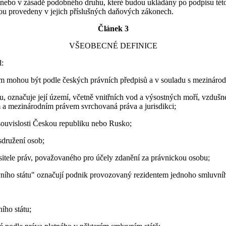
o nebo v zásadě podobného druhu, které budou ukládány po podpisu tét
dou provedeny v jejich příslušných daňových zákonech.
Článek 3
VŠEOBECNÉ DEFINICE
d:
rém mohou být podle českých právních předpisů a v souladu s mezinár
lu, označuje její území, včetně vnitřních vod a výsostných moří, vzd
 a mezinárodním právem svrchovaná práva a jurisdikci;
 souvislosti Českou republiku nebo Rusko;
sdružení osob;
sitele práv, považovaného pro účely zdanění za právnickou osobu;
vního státu" označují podnik provozovaný rezidentem jednoho smluvníh
ího státu;