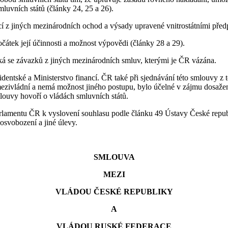
luvních států (články 24, 25 a 26).
 z jiných mezinárodních ochod a výsady upravené vnitrostátními předp
čátek její účinnosti a možnost výpovědi (články 28 a 29).
 se závazků z jiných mezinárodních smluv, kterými je ČR vázána.
ntské a Ministerstvo financí. ČR také při sjednávání této smlouvy z t
 mezivládní a nemá možnost jiného postupu, bylo účelné v zájmu dosaže
louvy hovoří o vládách smluvních států.
arlamentu ČR k vyslovení souhlasu podle článku 49 Ústavy České repu
osvobození a jiné úlevy.
SMLOUVA
MEZI
VLÁDOU ČESKÉ REPUBLIKY
A
VLÁDOU RUSKÉ FEDERACE