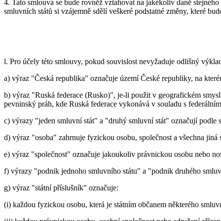
4. Tato smlouva se bude rovněž vztahovat na jakékoliv daně stejnéh
smluvních států si vzájemně sdělí veškeré podstatné změny, které bu
l. Pro účely této smlouvy, pokud souvislost nevyžaduje odlišný výkla
a) výraz "Česká republika" označuje území České republiky, na kte
b) výraz "Ruská federace (Rusko)", je-li použit v geografickém smys
pevninský práh, kde Ruská federace vykonává v souladu s federálním
c) výrazy "jeden smluvní stát" a "druhý smluvní stát" označují podle
d) výraz "osoba" zahrnuje fyzickou osobu, společnost a všechna jiná 
e) výraz "společnost" označuje jakoukoliv právnickou osobu nebo no
f) výrazy "podnik jednoho smluvního státu" a "podnik druhého smlu
g) výraz "státní příslušník" označuje:
(i) každou fyzickou osobu, která je státním občanem některého smluvn