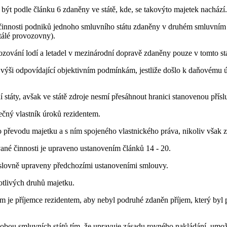
ýt podle článku 6 zdaněny ve státě, kde, se takovýto majetek nachází.
nnosti podniků jednoho smluvního státu zdaněny v druhém smluvním stá
tálé provozovny).
zování lodí a letadel v mezinárodní dopravě zdaněny pouze v tomto stá
 výši odpovídající objektivním podmínkám, jestliže došlo k daňovému
 státy, avšak ve státě zdroje nesmí přesáhnout hranici stanovenou přís
tečný vlastník úroků rezidentem.
bo převodu majetku a s ním spojeného vlastnického práva, nikoliv však 
vané činnosti je upraveno ustanovením článků 14 - 20.
výslovně upraveny předchozími ustanoveními smlouvy.
otlivých druhů majetku.
erém je příjemce rezidentem, aby nebyl podruhé zdaněn příjem, který b
obou smluvních států tím, že upravuje zásadu rovného nakládání, umož