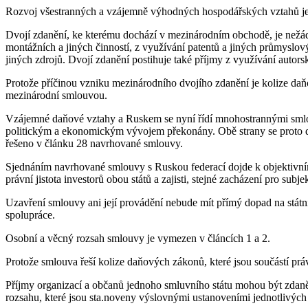
Rozvoj všestranných a vzájemně výhodných hospodářských vztahů je j
Dvojí zdanění, ke kterému dochází v mezinárodním obchodě, je nežádo
montážních a jiných činností, z využívání patentů a jiných průmyslov
jiných zdrojů. Dvojí zdanění postihuje také příjmy z využívání aut
Protože příčinou vzniku mezinárodního dvojího zdanění je kolize d
mezinárodní smlouvou.
Vzájemné daňové vztahy a Ruskem se nyní řídí mnohostrannými smlo
politickým a ekonomickým vývojem překonány. Obě strany se proto d
řešeno v článku 28 navrhované smlouvy.
Sjednáním navrhované smlouvy s Ruskou federací dojde k objektivnímu r
právní jistota investorů obou států a zajisti, stejné zacházení pro sub
Uzavření smlouvy ani její provádění nebude mít přímý dopad na státn
spolupráce.
Osobní a věcný rozsah smlouvy je vymezen v článcích 1 a 2.
Protože smlouva řeší kolize daňových zákonů, které jsou součástí prá
Příjmy organizací a občanů jednoho smluvního státu mohou být zdaně
rozsahu, které jsou sta.noveny výslovnými ustanoveními jednotlivých