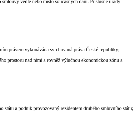
o smlouvy vedle nebo místo současných daní. Příslušné úřady
odním právem vykonávána svrchovaná práva České republiky;
ušného prostoru nad nimi a rovněž výlučnou ekonomickou zónu a
o státu a podnik provozovaný rezidentem druhého smluvního státu;