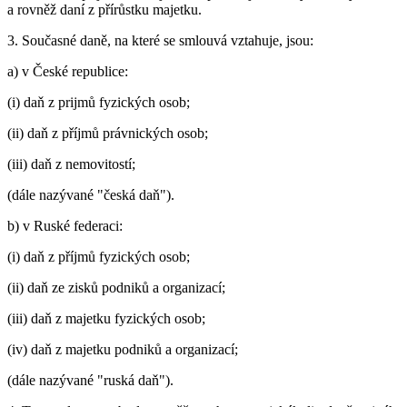
a rovněž daní z přírůstku majetku.
3. Současné daně, na které se smlouvá vztahuje, jsou:
a) v České republice:
(i) daň z prijmů fyzických osob;
(ii) daň z příjmů právnických osob;
(iii) daň z nemovitostí;
(dále nazývané "česká daň").
b) v Ruské federaci:
(i) daň z příjmů fyzických osob;
(ii) daň ze zisků podniků a organizací;
(iii) daň z majetku fyzických osob;
(iv) daň z majetku podniků a organizací;
(dále nazývané "ruská daň").