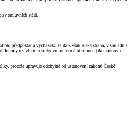
isy smluvních států.
ohoto předpokladu vycházelo. Jelikož však ruská strana, v souladu s
ní dohody uzavřít tuto smlouvu po formální stránce jako smlouvu
bliky, protože upravuje odchylně od ustanovení zákonů České