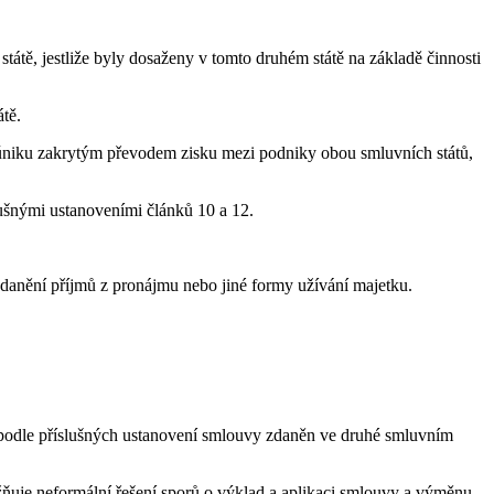
tě, jestliže byly dosaženy v tomto druhém státě na základě činnosti
tě.
 úniku zakrytým převodem zisku mezi podniky obou smluvních států,
lušnými ustanoveními článků 10 a 12.
zdanění příjmů z pronájmu nebo jiné formy užívání majetku.
yl podle příslušných ustanovení smlouvy zdaněn ve druhé smluvním
ňuje neformální řešení sporů o výklad a aplikaci smlouvy a výměnu