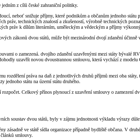
edním z cílů české zahraniční politiky.
ucí, neboť snižuje příjmy, které podnikům a občanům jednoho státu pl
ých práv, technických znalostí a zkušeností, výrobně technických pozna
orských práv k dílům literárním, uměleckým a vědeckým a příjmy výkonn
aňových zákonů dvou států, může být mezinárodní dvojí zdanění účinn
uvami o zamezená. dvojího zdanění uzavřenými mezi státy bývalé RV
ohodly uzavřít novou dvoustrannou smlouvu, která vychází z modelu 
ozdělení práva na daň z jednotlivých druhů příjmů mezi oba státy, tj. 
jekty jednoho státu na území státu druhého.
í rozpočet. Celkový přínos plynoucí z uzavření smlouvy o zamezení dv
vních soustav dvou států, byly v zájmu jednotnosti výkladu výrazy důlež
ny zásadně ve státě sídla organizace případně bydliště občana. V dru
 článků smlouvy.