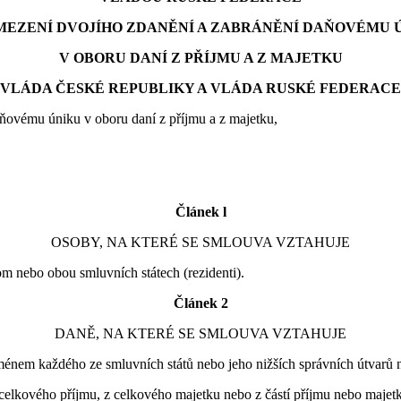
MEZENÍ DVOJÍHO ZDANĚNÍ A ZABRÁNĚNÍ DAŇOVÉMU 
V OBORU DANÍ Z PŘÍJMU A Z MAJETKU
VLÁDA ČESKÉ REPUBLIKY A VLÁDA RUSKÉ FEDERACE
aňovému úniku v oboru daní z příjmu a z majetku,
Článek l
OSOBY, NA KTERÉ SE SMLOUVA VZTAHUJE
nom nebo obou smluvních státech (rezidenti).
Článek 2
DANĚ, NA KTERÉ SE SMLOUVA VZTAHUJE
ménem každého ze smluvních států nebo jeho nižších správních útvarů n
 celkového příjmu, z celkového majetku nebo z částí příjmu nebo majet