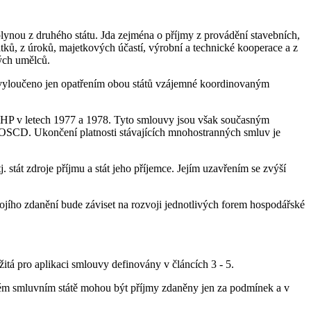
ynou z druhého státu. Jda zejména o příjmy z provádění stavebních,
tků, z úroků, majetkových účastí, výrobní a technické kooperace a z
ých umělců.
ě vyloučeno jen opatřením obou států vzájemné koordinovaným
HP v letech 1977 a 1978. Tyto smlouvy jsou však současným
OSCD. Ukončení platnosti stávajících mnohostranných smluv je
stát zdroje příjmu a stát jeho příjemce. Jejím uzavřením se zvýší
ojího zdanění bude záviset na rozvoji jednotlivých forem hospodářské
itá pro aplikaci smlouvy definovány v článcích 3 - 5.
hém smluvním státě mohou být příjmy zdaněny jen za podmínek a v