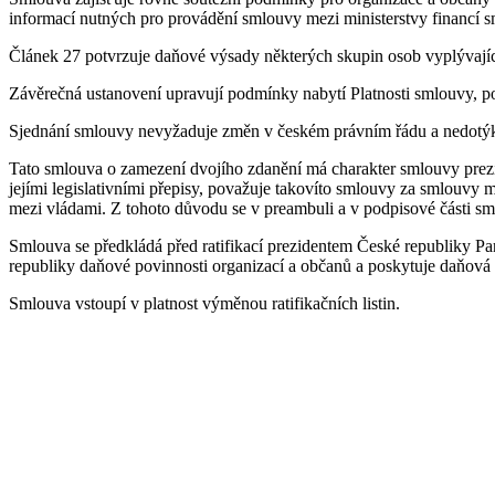
informací nutných pro provádění smlouvy mezi ministerstvy financí sm
Článek 27 potvrzuje daňové výsady některých skupin osob vyplývající
Závěrečná ustanovení upravují podmínky nabytí Platnosti smlouvy, po
Sjednání smlouvy nevyžaduje změn v českém právním řádu a nedotýká
Tato smlouva o zamezení dvojího zdanění má charakter smlouvy prezide
jejími legislativními přepisy, považuje takovíto smlouvy za smlouvy
mezi vládami. Z tohoto důvodu se v preambuli a v podpisové části sm
Smlouva se předkládá před ratifikací prezidentem České republiky P
republiky daňové povinnosti organizací a občanů a poskytuje daňová 
Smlouva vstoupí v platnost výměnou ratifikačních listin.