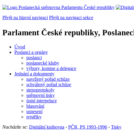
Přejít na hlavní navigaci
Přejít na navigaci sekce
Parlament České republiky, Poslane
Úvod
Poslanci a orgány
poslanci
poslanecké kluby
výbory, komise a delegace
Jednání a dokumenty
navržený pořad schůze
schválený pořad schůze
stenoprotokoly
sněmovní tisky
ústní interpelace
hlasování
usnesení
rejstříky
Nacházíte se:
Digitální knihovna
›
PČR, PS 1993-1996
›
Tisky