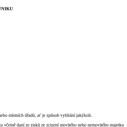
ÚNIKU
ebo místních úřadů, ať je způsob vybírání jakýkoli.
ku včetně daní ze zisků ze zcizení movitého nebo nemovitého majetku