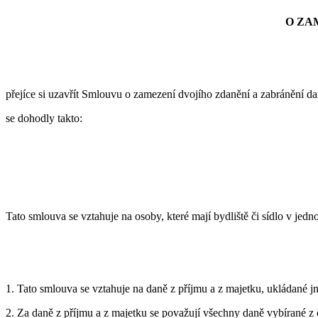
O ZA
přejíce si uzavřít Smlouvu o zamezení dvojího zdanění a zabránění d
se dohodly takto:
Tato smlouva se vztahuje na osoby, které mají bydliště či sídlo v jed
1. Tato smlouva se vztahuje na daně z příjmu a z majetku, ukládané j
2. Za daně z příjmu a z majetku se považují všechny daně vybírané z