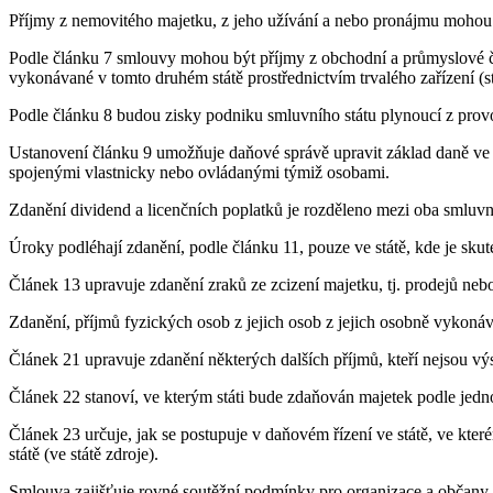
Příjmy z nemovitého majetku, z jeho užívání a nebo pronájmu mohou b
Podle článku 7 smlouvy mohou být příjmy z obchodní a průmyslové či
vykonávané v tomto druhém státě prostřednictvím trvalého zařízení (s
Podle článku 8 budou zisky podniku smluvního státu plynoucí z provo
Ustanovení článku 9 umožňuje daňové správě upravit základ daně ve
spojenými vlastnicky nebo ovládanými týmiž osobami.
Zdanění dividend a licenčních poplatků je rozděleno mezi oba smluvní
Úroky podléhají zdanění, podle článku 11, pouze ve státě, kde je sku
Článek 13 upravuje zdanění zraků ze zcizení majetku, tj. prodejů ne
Zdanění, příjmů fyzických osob z jejich osob z jejich osobně vykoná
Článek 21 upravuje zdanění některých dalších příjmů, kteří nejsou 
Článek 22 stanoví, ve kterým státi bude zdaňován majetek podle jedn
Článek 23 určuje, jak se postupuje v daňovém řízení ve státě, ve kt
státě (ve státě zdroje).
Smlouva zajišťuje rovné soutěžní podmínky pro organizace a občany 