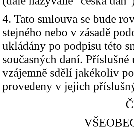
(dále nazývané "česká daň")
4. Tato smlouva se bude ro
stejného nebo v zásadě pod
ukládány po podpisu této s
současných daní. Příslušné 
vzájemně sdělí jakékoliv po
provedeny v jejich přísluš
Č
VŠEOBEC