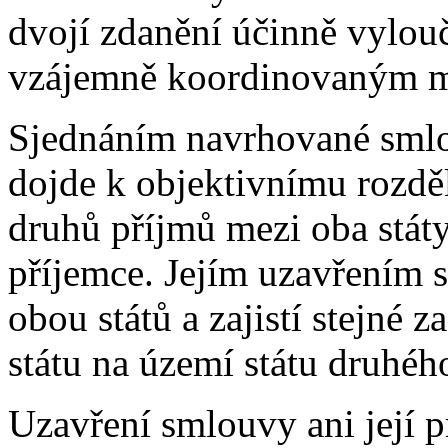
dvojí zdanění účinně vylou
vzájemně koordinovaným m
Sjednáním navrhované smlo
dojde k objektivnímu rozděl
druhů příjmů mezi oba státy, 
příjemce. Jejím uzavřením se
obou států a zajistí stejné 
státu na území státu druhéh
Uzavření smlouvy ani její 