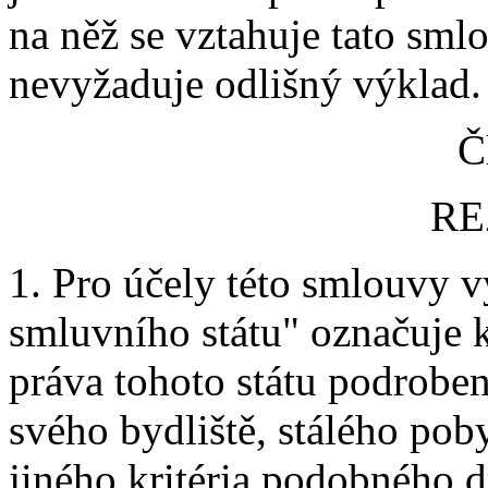
na něž se vztahuje tato sml
nevyžaduje odlišný výklad.
Č
RE
1. Pro účely této smlouvy v
smluvního státu" označuje k
práva tohoto státu podrobe
svého bydliště, stálého pob
jiného kritéria podobného 