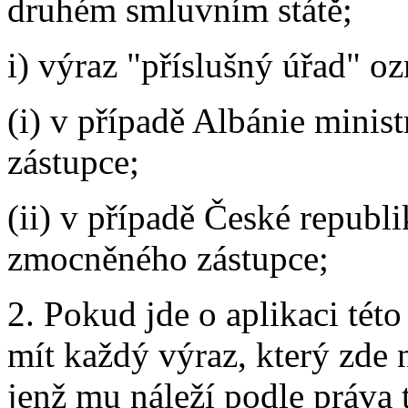
druhém smluvním státě;
i) výraz "příslušný úřad" oz
(i) v případě Albánie minis
zástupce;
(ii) v případě České republi
zmocněného zástupce;
2. Pokud jde o aplikaci té
mít každý výraz, který zde
jenž mu náleží podle práva 