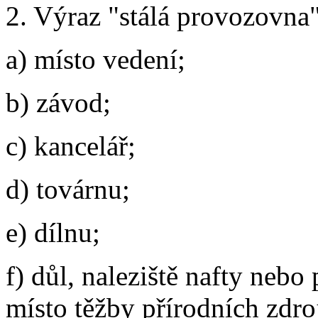
2. Výraz "stálá provozovna"
a) místo vedení;
b) závod;
c) kancelář;
d) továrnu;
e) dílnu;
f) důl, naleziště nafty nebo
místo těžby přírodních zdro