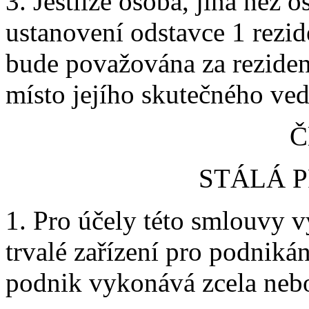
3. Jestliže osoba, jiná než 
ustanovení odstavce 1 rezi
bude považována za rezident
místo jejího skutečného ved
Č
STÁLÁ 
1. Pro účely této smlouvy v
trvalé zařízení pro podniká
podnik vykonává zcela nebo 