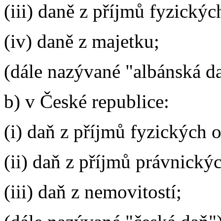
(iii) daně z příjmů fyzickýc
(iv) daně z majetku;
(dále nazývané "albánská da
b) v České republice:
(i) daň z příjmů fyzických 
(ii) daň z příjmů právnický
(iii) daň z nemovitostí;