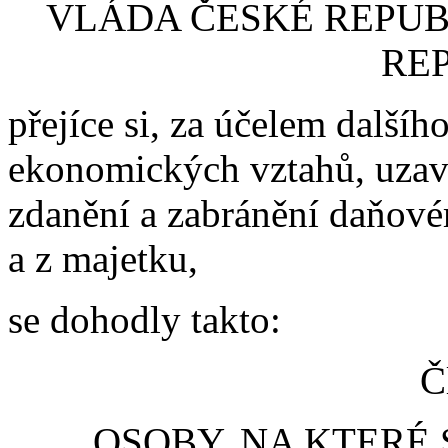
VLÁDA ČESKÉ REPUB
RE
přejíce si, za účelem dalšíh
ekonomických vztahů, uzav
zdanění a zabránění daňové
a z majetku,
se dohodly takto:
Č
OSOBY, NA KTERÉ