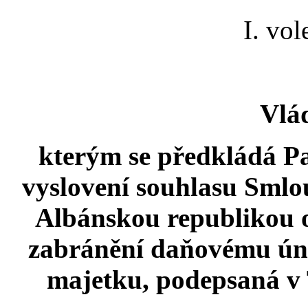
I. vo
Vlá
kterým se předkládá P
vyslovení souhlasu Smlo
Albánskou republikou o
zabránění daňovému úni
majetku, podepsaná v 