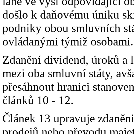
laně ve výši odpovídající o
došlo k daňovému úniku sk
podniky obou smluvních stá
ovládanými týmiž osobami.
Zdanění dividend, úroků a l
mezi oba smluvní státy, avš
přesáhnout hranici stanove
článků 10 - 12.
Článek 13 upravuje zdaněni 
prodejů nebo převodu majet