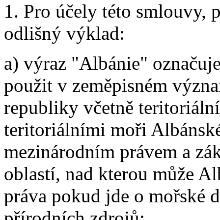
1. Pro účely této smlouvy, 
odlišný výklad:
a) výraz "Albánie" označuje
použit v zeměpisném význa
republiky včetně teritoriáln
teritoriálními moři Albánské
mezinárodním právem a zák
oblastí, nad kterou může A
práva pokud jde o mořské dn
přírodních zdrojů;