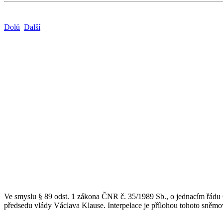
Dolů
Další
Ve smyslu § 89 odst. 1 zákona ČNR č. 35/1989 Sb., o jednacím řádu Č
předsedu vlády Václava Klause. Interpelace je přílohou tohoto sněmo