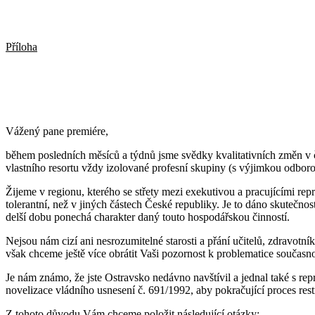
Příloha
Vážený pane premiére,
během posledních měsíců a týdnů jsme svědky kvalitativních změn v č
vlastního resortu vždy izolované profesní skupiny (s výjimkou odboro
Žijeme v regionu, kterého se střety mezi exekutivou a pracujícími re
tolerantní, než v jiných částech České republiky. Je to dáno skutečnos
delší dobu ponechá charakter daný touto hospodářskou činností.
Nejsou nám cizí ani nesrozumitelné starosti a přání učitelů, zdravotník
však chceme ještě více obrátit Vaši pozornost k problematice současn
Je nám známo, že jste Ostravsko nedávno navštívil a jednal také s re
novelizace vládního usnesení č. 691/1992, aby pokračující proces res
Z tohoto důvodu Vám chceme položit následující otázky: