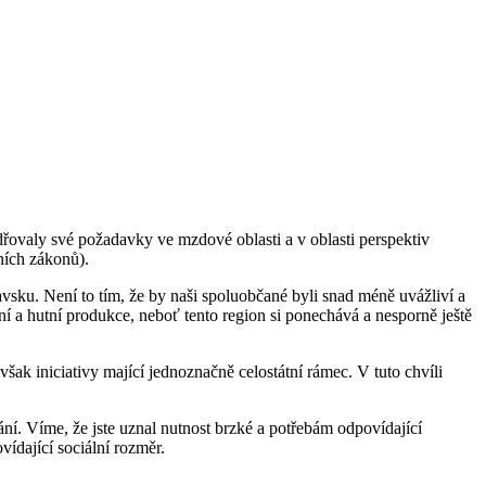
řovaly své požadavky ve mzdové oblasti a v oblasti perspektiv
ních zákonů).
avsku. Není to tím, že by naši spoluobčané byli snad méně uvážliví a
lní a hutní produkce, neboť tento region si ponechává a nesporně ještě
 však iniciativy mající jednoznačně celostátní rámec. V tuto chvíli
ní. Víme, že jste uznal nutnost brzké a potřebám odpovídající
ídající sociální rozměr.