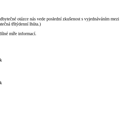
adbytečné otázce nás vede poslední zkušenost s vyjednáváním mezi
ečná třítýdenní lhůta.)
ílné míře informací.
ok
ok