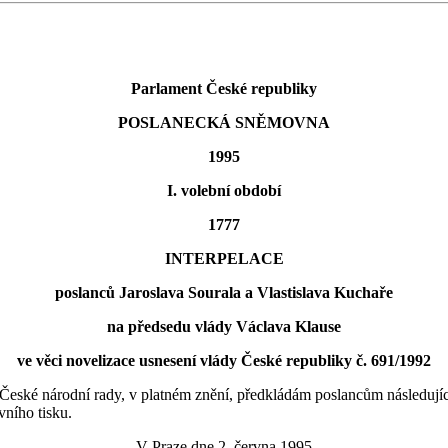
Parlament České republiky
POSLANECKÁ SNĚMOVNA
1995
I. volební období
1777
INTERPELACE
poslanců Jaroslava Sourala a Vlastislava Kuchaře
na předsedu vlády Václava Klause
ve věci novelizace usnesení vlády České republiky č. 691/1992
eské národní rady, v platném znění, předkládám poslancům následující 
vního tisku.
V Praze dne 2. června 1995