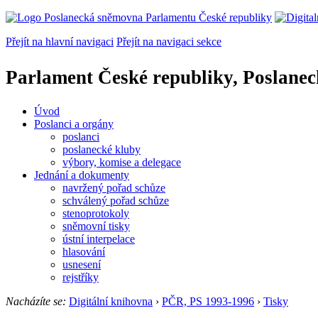
Přejít na hlavní navigaci
Přejít na navigaci sekce
Parlament České republiky, Poslane
Úvod
Poslanci a orgány
poslanci
poslanecké kluby
výbory, komise a delegace
Jednání a dokumenty
navržený pořad schůze
schválený pořad schůze
stenoprotokoly
sněmovní tisky
ústní interpelace
hlasování
usnesení
rejstříky
Nacházíte se:
Digitální knihovna
›
PČR, PS 1993-1996
›
Tisky