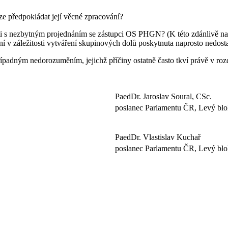
lze předpokládat její věcné zpracování?
losti s nezbytným projednáním se zástupci OS PHGN? (K této zdánlivě n
 v záležitosti vytváření skupinových dolů poskytnuta naprosto nedostat
ípadným nedorozuměním, jejichž příčiny ostatně často tkví právě v rozd
PaedDr. Jaroslav Soural, CSc.
poslanec Parlamentu ČR, Levý bl
PaedDr. Vlastislav Kuchař
poslanec Parlamentu ČR, Levý bl