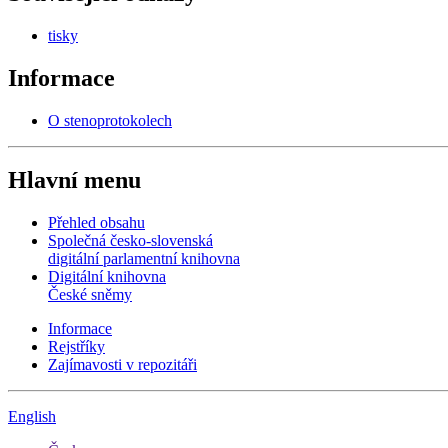
tisky
Informace
O stenoprotokolech
Hlavní menu
Přehled obsahu
Společná česko-slovenská
digitální parlamentní knihovna
Digitální knihovna
České sněmy
Informace
Rejstříky
Zajímavosti v repozitáři
English