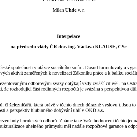
Milan
Uhde
v. r.
Interpelace
na předsedu vlády ČR doc. ing. Václava KLAUSE, CSc
eské společnosti v otázce sociálního smíru. Dosud formulovaly a vyjad
vých aktivit zaměřených k novelizaci Zákoníku práce a k balíku sociál
prezentovanými odborovými svazy dotýkají vždy zvlášť citlivě - na Ostr
tí, že rozhodující část rodinných rozpočtů je svázána s perspektivou dů
ů, či železničářů, která právě v těchto dnech důrazně vyslovují. Jsou to
osti a perspektiv hlubinného dobývání uhlí v OKD a.s.
prezentanty hornických odborů. Známe také Vaše hodnocení těchto jedná
trukturalizace uhelného průmyslu měl nadále rozpočtové garance a odpov