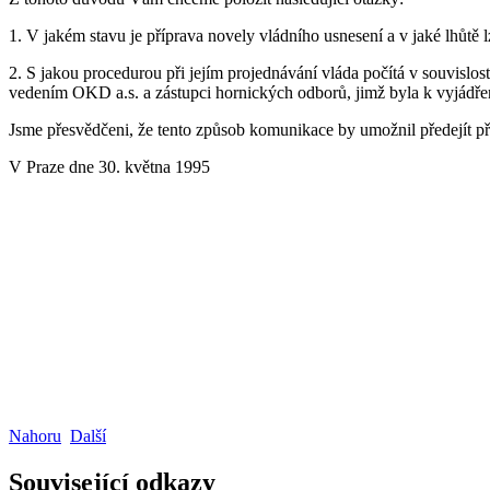
1. V jakém stavu je příprava novely vládního usnesení a v jaké lhůtě 
2. S jakou procedurou při jejím projednávání vláda počítá v souvis
vedením OKD a.s. a zástupci hornických odborů, jimž byla k vyjádření
Jsme přesvědčeni, že tento způsob komunikace by umožnil předejít př
V Praze dne 30. května 1995
Nahoru
Další
Související odkazy