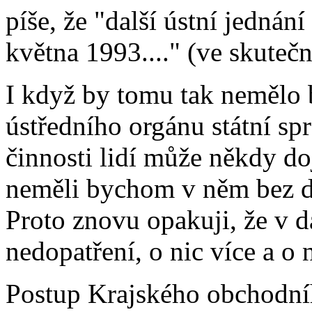
píše, že "další ústní jednán
května 1993...." (ve skuteč
I když by tomu tak nemělo b
ústředního orgánu státní sp
činnosti lidí může někdy do
neměli bychom v něm bez da
Proto znovu opakuji, že v 
nedopatření, o nic více a o 
Postup Krajského obchodníh