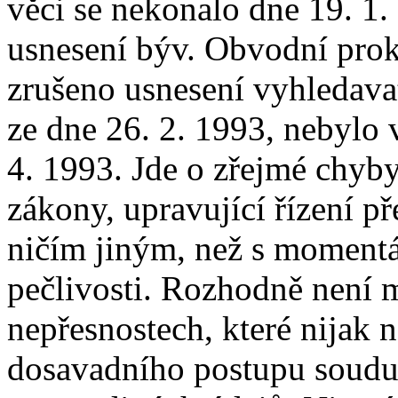
věci se nekonalo dne 19. 1. 
usnesení býv. Obvodní prok
zrušeno usnesení vyhledava
ze dne 26. 2. 1993, nebylo 
4. 1993. Jde o zřejmé chyby 
zákony, upravující řízení př
ničím jiným, než s momentá
pečlivosti. Rozhodně není m
nepřesnostech, které nijak 
dosavadního postupu soudu,