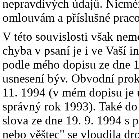
nepravdivých údajů. Nicmén
omlouvám a příslušné pracov
V této souvislosti však ne
chyba v psaní je i ve Vaší i
podle mého dopisu ze dne 1
usnesení býv. Obvodní prok
11. 1994 (v mém dopisu je 
správný rok 1993). Také d
slova ze dne 19. 9. 1994 s
nebo věštec" se vloudila d