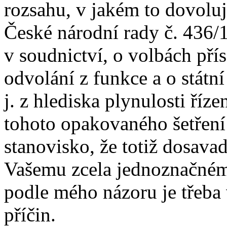
rozsahu, v jakém to dovoluj
České národní rady č. 436/
v soudnictví, o volbách přís
odvolání z funkce a o státn
j. z hlediska plynulosti říze
tohoto opakovaného šetření 
stanovisko, že totiž dosava
Vašemu zcela jednoznačném
podle mého názoru je třeba 
příčin.