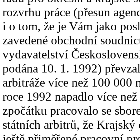
rozvrhu práce (přesun agen
i o tom, že je Vám jako pos
zavedené obchodní soudnict
vydavatelství Československ
podána 10. 1. 1992) převza
arbitráže více než 100 000 
roce 1992 napadlo více než
zpočátku pracovalo se sbor
státních arbitrů, že Krajsk
ještě přiměřené pracovní pr