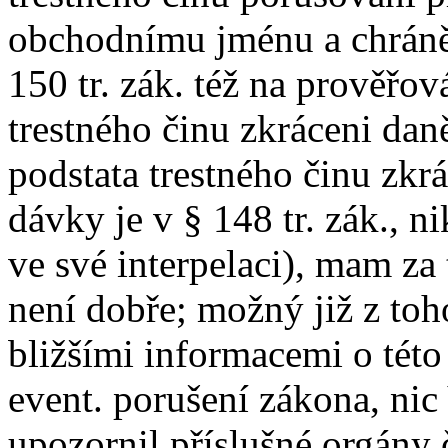
obchodnímu jménu a chrán
150 tr. zák. též na prověřo
trestného činu zkráceni dan
podstata trestného činu zkr
dávky je v § 148 tr. zák., ni
ve své interpelaci), mam za 
není dobře; možný již z to
bližšími informacemi o této
event. porušení zákona, nic
upozornil příslušné orgány č