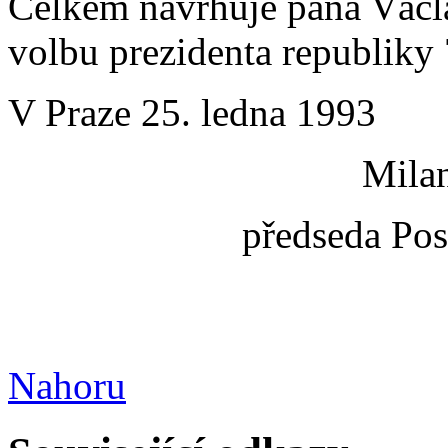
Celkem navrhuje pana Václa
volbu prezidenta republiky
V Praze 25. ledna 1993
Milan
předseda Po
Nahoru