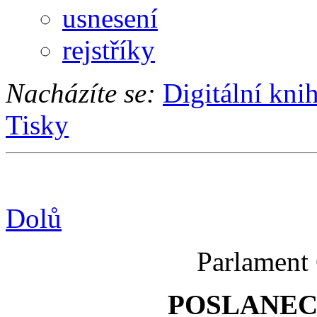
usnesení
rejstříky
Nacházíte se:
Digitální kni
Tisky
Dolů
Parlament 
POSLANE