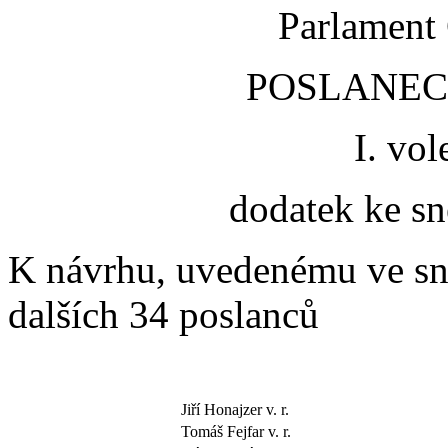
Parlament 
POSLANE
I. vo
dodatek ke s
K návrhu, uvedenému ve sně
dalších 34 poslanců
Jiří Honajzer v. r.
Tomáš Fejfar v. r.