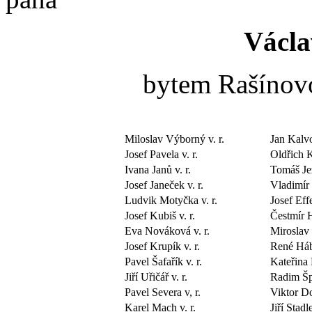
Václ
bytem Rašínovo
Miloslav Výborný v. r.
Jan Kalvo
Josef Pavela v. r.
Oldřich K
Ivana Janů v. r.
Tomáš Jež
Josef Janeček v. r.
Vladimír 
Ludvik Motyčka v. r.
Josef Effe
Josef Kubiš v. r.
Čestmír H
Eva Nováková v. r.
Miroslav 
Josef Krupík v. r.
René Hába
Pavel Šafařík v. r.
Kateřina 
Jiří Uřičář v. r.
Radim Špa
Pavel Severa v, r.
Viktor Do
Karel Mach v. r.
Jiří Stadle