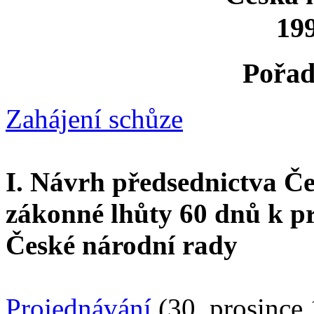
199
Pořad
Zahájení schůze
I. Návrh předsednictva Č
zákonné lhůty 60 dnů k p
České národní rady
Projednávání
(30. prosince