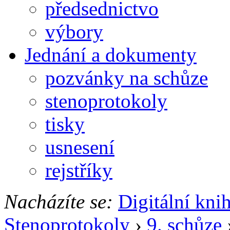
předsednictvo
výbory
Jednání a dokumenty
pozvánky na schůze
stenoprotokoly
tisky
usnesení
rejstříky
Nacházíte se:
Digitální kni
Stenoprotokoly
›
9. schůze