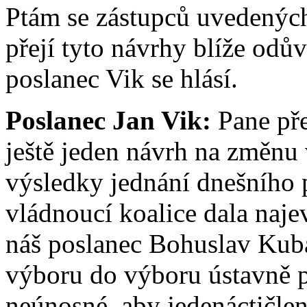
Ptám se zástupců uvedených
přejí tyto návrhy blíže odů
poslanec Vik se hlásí.
Poslanec Jan Vik:
Pane př
ještě jeden návrh na změnu 
výsledky jednání dnešního 
vládnoucí koalice dala naje
náš poslanec Bohuslav Kub
výboru do výboru ústavně p
neúnosné, aby jedenáctičl