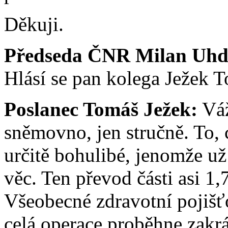
Děkuji.
Předseda ČNR Milan Uhd
Hlásí se pan kolega Ježek 
Poslanec Tomáš Ježek:
Váž
sněmovno, jen stručně. To,
určitě bohulibé, jenomže už 
věc. Ten převod části asi 1,
Všeobecné zdravotní pojišť
celá operace proběhne zakrá