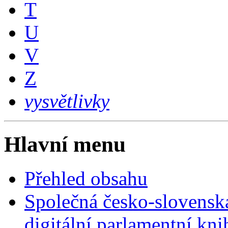
T
U
V
Z
vysvětlivky
Hlavní menu
Přehled obsahu
Společná česko-slovensk
digitální parlamentní kn