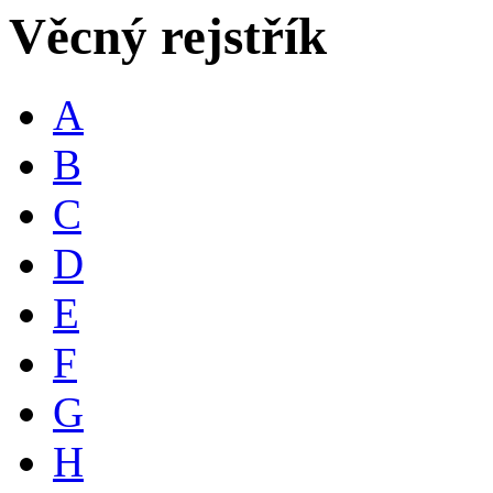
Věcný rejstřík
A
B
C
D
E
F
G
H