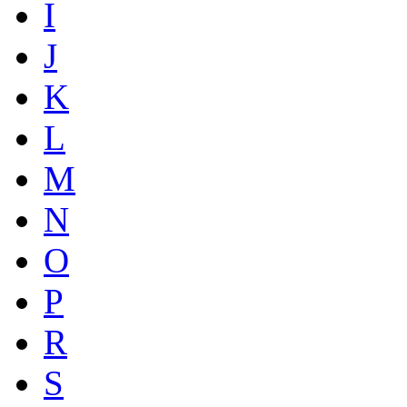
I
J
K
L
M
N
O
P
R
S