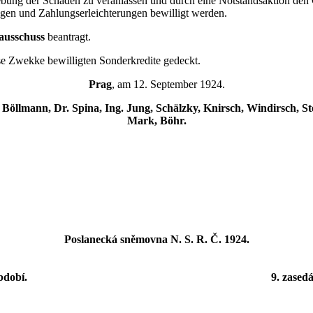
rhebung der Schäden zu veranlassen und durch eine Notstandsaktion de
gen und Zahlungserleichterungen bewilligt werden.
ausschuss
beantragt.
se Zwekke bewilligten Sonderkredite gedeckt.
Prag
, am 12. September 1924.
r, Böllmann, Dr. Spina, Ing. Jung, Schälzky, Knirsch, Windirsch, St
Mark, Böhr.
Poslanecká sněmovna N. S. R. Č. 1924.
bdobí.
9. zasedá