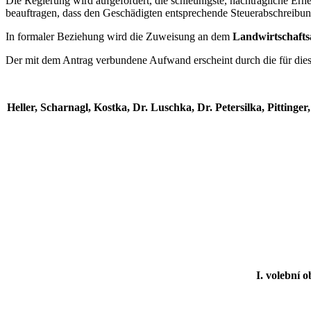
Die Regierung wird aufgefordert, die schleunigste, nachträgliche E
beauftragen, dass den Geschädigten entsprechende Steuerabschreibun
In formaler Beziehung wird die Zuweisung an dem
Landwirtschafts
Der mit dem Antrag verbundene Aufwand erscheint durch die für die
Heller, Scharnagl, Kostka, Dr. Luschka, Dr. Petersilka, Pittinge
I. volební o