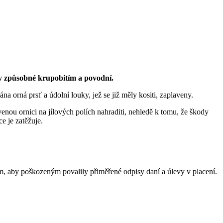
 způsobné krupobitím a povodní.
a orná prsť a údolní louky, jež se již měly kositi, zaplaveny.
venou ornici na jílových polích nahraditi, nehledě k tomu, že škody
e je zatěžuje.
m, aby poškozeným povalily přiměřené odpisy daní a úlevy v placení.