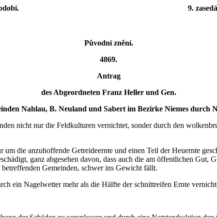
bdobí.
9. zasedá
Původní znění.
4869.
Antrag
des Abgeordneten Franz Heller und Gen.
emeinden Nahlau, B. Neuland und Sabert im Bezirke Niemes durc
n nicht nur die Feldkulturen vernichtet, sonder durch den wolkenbr
 nur um die anzuhoffende Getreideernte und einen Teil der Heuernte g
eschädigt, ganz abgesehen davon, dass auch die am öffentlichen Gut,
r betreffenden Gemeinden, schwer ins Gewicht fällt.
h ein Nagelwetter mehr als die Hälfte der schnittreifen Ernte vernich