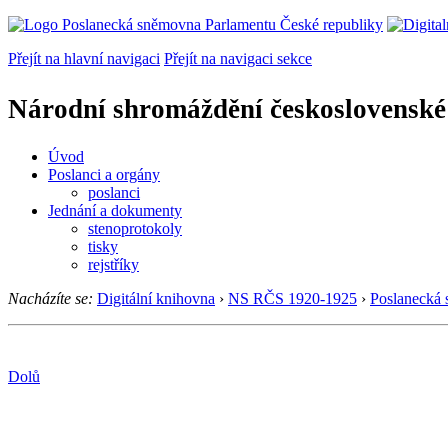
Přejít na hlavní navigaci
Přejít na navigaci sekce
Národní shromáždění československé
Úvod
Poslanci a orgány
poslanci
Jednání a dokumenty
stenoprotokoly
tisky
rejstříky
Nacházíte se:
Digitální knihovna
›
NS RČS 1920-1925
›
Poslanecká
Dolů