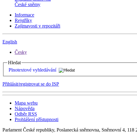
České sněmy
Informace
Rejstříky
Zajímavosti v repozitáři
English
Česky
Hledat
Plnotextové vyhledávání
Přihlásit/registrovat se do ISP
Mapa webu
Nápověda
Odběr RSS
Prohlášení přístupnosti
Parlament České republiky, Poslanecká sněmovna, Sněmovní 4, 118 2