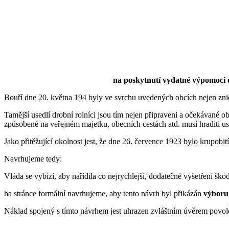
na poskytnutí vydatné výpomoci
Bouří dne 20. května 194 byly ve svrchu uvedených obcích nejen zničen
Tamější usedlí drobní rolníci jsou tím nejen připraveni a očekávané o
způsobené na veřejném majetku, obecních cestách atd. musí hraditi used
Jako přitěžující okolnost jest, že dne 26. července 1923 bylo krupobit
Navrhujeme tedy:
Vláda se vybízí, aby nařídila co nejrychlejší, dodatečné vyšetření 
ha stránce formální navrhujeme, aby tento návrh byl přikázán
výboru
Náklad spojený s tímto návrhem jest uhrazen zvláštním úvěrem povol