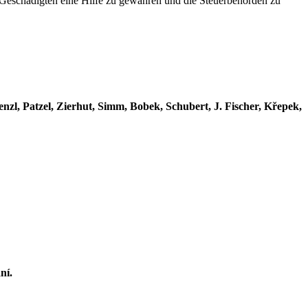
n Geschädigten eine Hilfe zu gewähren und die Steuerbehörden zu
enzl, Patzel, Zierhut, Simm, Bobek, Schubert, J. Fischer, Křepek,
ní.