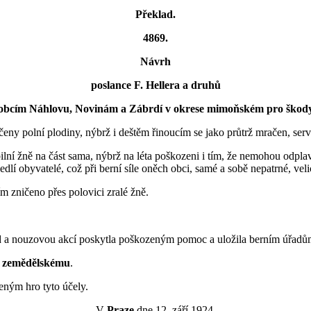
Překlad.
4869.
Návrh
poslance F. Hellera a druhů
 obcím Náhlovu, Novinám a Zábrdí v okrese mimoňském pro škody
y polní plodiny, nýbrž i deštěm řinoucím se jako průtrž mračen, serván
bilní žně na část sama, nýbrž na léta poškozeni i tím, že nemohou odpla
lí obyvatelé, což při berní síle oněch obci, samé a sobě nepatrné, velic
ím zničeno přes polovici zralé žně.
škod a nouzovou akcí poskytla poškozeným pomoc a uložila berním úřadů
 zemědělskému
.
eným hro tyto účely.
V
Praze
dne 12. září 1924.