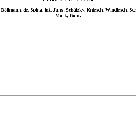
r, Böllmann, dr. Spina, inž. Jung, Schälzky, Knirsch, Windirsch, St
Mark, Böhr.