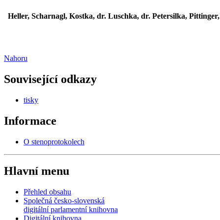
Heller, Scharnagl, Kostka, dr. Luschka, dr. Petersilka, Pittinge
Nahoru
Související odkazy
tisky
Informace
O stenoprotokolech
Hlavní menu
Přehled obsahu
Společná česko-slovenská
digitální parlamentní knihovna
Digitální knihovna