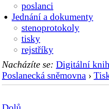
poslanci
Jednání a dokumenty
stenoprotokoly
tisky
rejstříky
Nacházíte se:
Digitální kni
Poslanecká sněmovna
›
Tis
Dolů