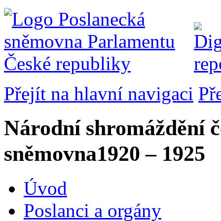
Přejít na hlavní navigaci
Př
Národní shromáždění č
sněmovna
1920 – 1925
Úvod
Poslanci a orgány