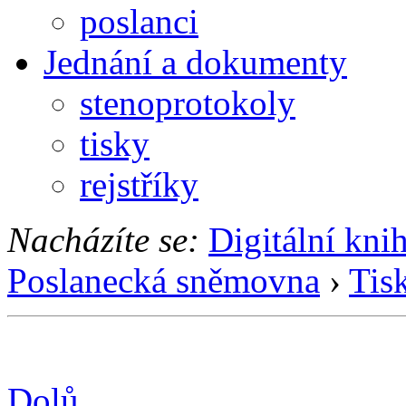
poslanci
Jednání a dokumenty
stenoprotokoly
tisky
rejstříky
Nacházíte se:
Digitální kni
Poslanecká sněmovna
›
Tis
Dolů