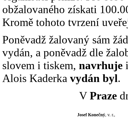
obžalovaného získati 100.0
Kromě tohoto tvrzení uveřej
Poněvadž žalovaný sám žáda
vydán, a poněvadž dle žalob
slovem i tiskem,
navrhuje
Alois Kaderka
vydán byl
.
V
Praze
dn
Josef Konečný
, v. r.,