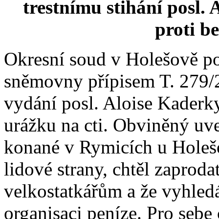
trestnímu stihání posl.
proti be
Okresní soud v Holešově po
sněmovny přípisem T. 279/2
vydání posl. Aloise Kaderky
urážku na cti. Obviněný uv
konané v Rymicích u Holešo
lidové strany, chtěl zaproda
velkostatkářům a že vyhledá
organisaci peníze. Pro sebe 