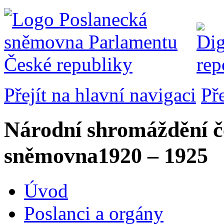
Přejít na hlavní navigaci
Př
Národní shromáždění č
sněmovna
1920 – 1925
Úvod
Poslanci a orgány