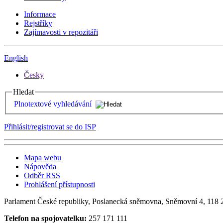
Informace
Rejstříky
Zajímavosti v repozitáři
English
Česky
Hledat
Plnotextové vyhledávání
Přihlásit/registrovat se do ISP
Mapa webu
Nápověda
Odběr RSS
Prohlášení přístupnosti
Parlament České republiky, Poslanecká sněmovna, Sněmovní 4, 118 2
Telefon na spojovatelku:
257 171 111