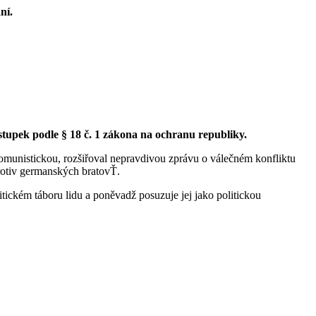
ní.
estupek podle § 18 č. 1 zákona na ochranu republiky.
komunistickou, rozšiřoval nepravdivou zprávu o válečném konfliktu
protiv germanských bratovŤ.
itickém táboru lidu a poněvadž posuzuje jej jako politickou