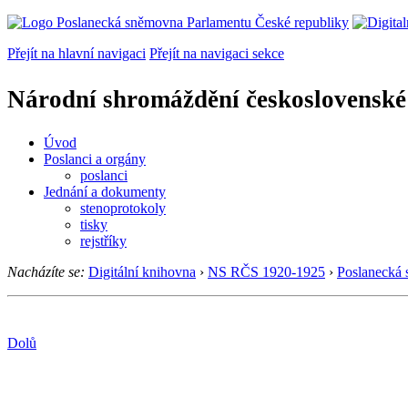
Přejít na hlavní navigaci
Přejít na navigaci sekce
Národní shromáždění československé
Úvod
Poslanci a orgány
poslanci
Jednání a dokumenty
stenoprotokoly
tisky
rejstříky
Nacházíte se:
Digitální knihovna
›
NS RČS 1920-1925
›
Poslanecká
Dolů