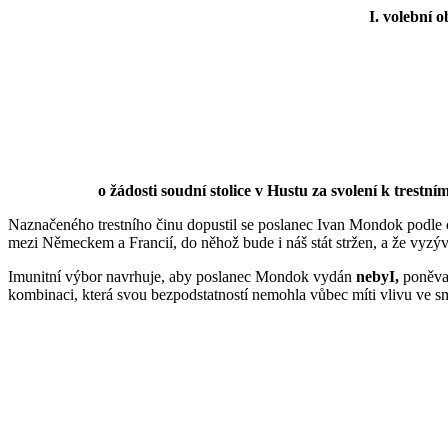
I. volební o
o žádosti soudní stolice v Hustu za svolení k trest
Naznačeného trestního činu dopustil se poslanec Ivan Mondok podle o
mezi Německem a Francií, do něhož bude i náš stát stržen, a že vyzýv
Imunitní výbor navrhuje, aby poslanec Mondok vydán
nebyI,
poněvad
kombinaci, která svou bezpodstatností nemohla vůbec míti vlivu ve 