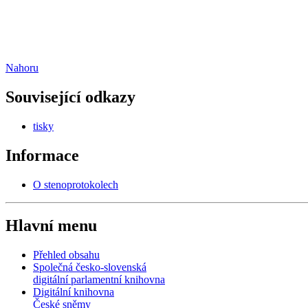
Nahoru
Související odkazy
tisky
Informace
O stenoprotokolech
Hlavní menu
Přehled obsahu
Společná česko-slovenská
digitální parlamentní knihovna
Digitální knihovna
České sněmy