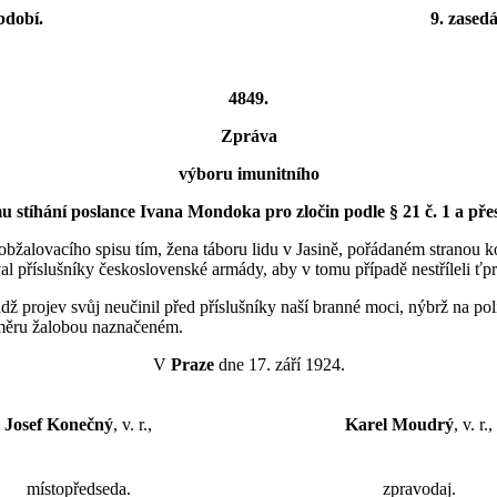
bdobí.
9. zasedá
4849.
Zpráva
výboru imunitního
nímu stíhání poslance Ivana Mondoka pro zločin podle § 21 č. 1 a př
bžalovacího spisu tím, žena táboru lidu v Jasině, pořádaném stranou 
al příslušníky československé armády, aby v tomu případě nestříleli ť
ž projev svůj neučinil před příslušníky naší branné moci, nýbrž na pol
směru žalobou naznačeném.
V
Praze
dne 17. září 1924.
Josef Konečný
, v. r.,
Karel Moudrý
, v. r.,
místopředseda.
zpravodaj.