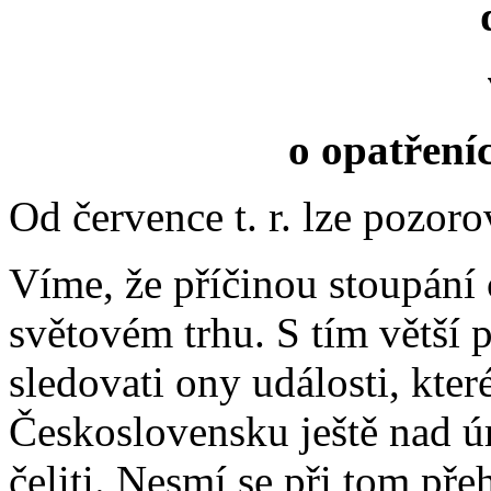
o opatřeníc
Od července t. r. lze pozoro
Víme, že příčinou stoupání c
světovém trhu. S tím větší 
sledovati ony události, kter
Československu ještě nad ú
čeliti. Nesmí se při tom pře