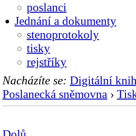
poslanci
Jednání a dokumenty
stenoprotokoly
tisky
rejstříky
Nacházíte se:
Digitální kni
Poslanecká sněmovna
›
Tis
Dolů