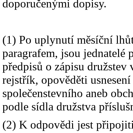
doporučenými dopisy.
(1) Po uplynutí měsíční lh
paragrafem, jsou jednatelé 
předpisů o zápisu družstev
rejstřík, opověděti usnesen
společenstevního aneb obcho
podle sídla družstva přísluš
(2) K odpovědi jest připojiti