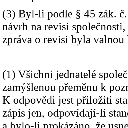
(3) Byl-li podle § 45 zák. č
návrh na revisi společnosti,
zpráva o revisi byla valno
(1) Všichni jednatelé spole
zamýšlenou přeměnu k pozn
K odpovědi jest přiložiti s
zápis jen, odpovídají-li st
a bylo-li prokázáno, že usn