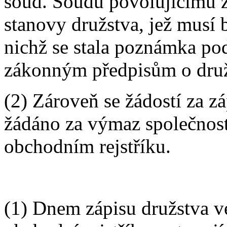
soud. Soudu povolujícímu z
stanovy družstva, jež musí 
nichž se stala poznámka po
zákonným předpisům o druž
(2) Zároveň se žádostí za z
žádáno za výmaz společnos
obchodním rejstříku.
(1) Dnem zápisu družstva ve