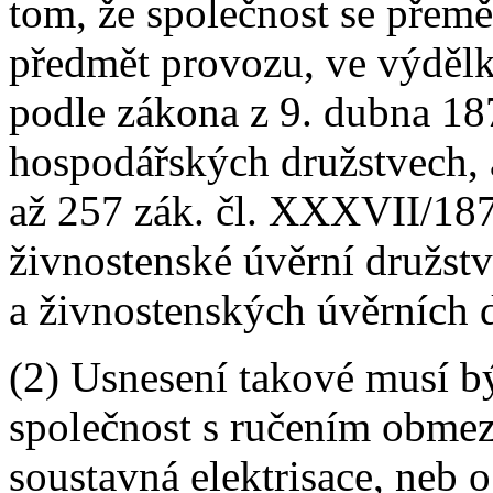
tom, že společnost se přemě
předmět provozu, ve výdělk
podle zákona z 9. dubna 187
hospodářských družstvech, 
až 257 zák. čl. XXXVII/187
živnostenské úvěrní družst
a živnostenských úvěrních d
(2) Usnesení takové musí bý
společnost s ručením obmez
soustavná elektrisace, neb 