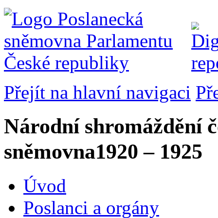
Přejít na hlavní navigaci
Př
Národní shromáždění č
sněmovna
1920 – 1925
Úvod
Poslanci a orgány