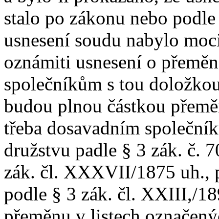
stalo po zákonu nebo podle
usnesení soudu nabylo moci 
oznámiti usnesení o přemě
společníkům s tou doložkou
budou plnou částkou přeměn
třeba dosavadním společník
družstvu padle § 3 zák. č. 7
zák. čl. XXXVII/1875 uh., 
podle § 3 zák. čl. XXIII,/1
přeměnu v listech označenýc