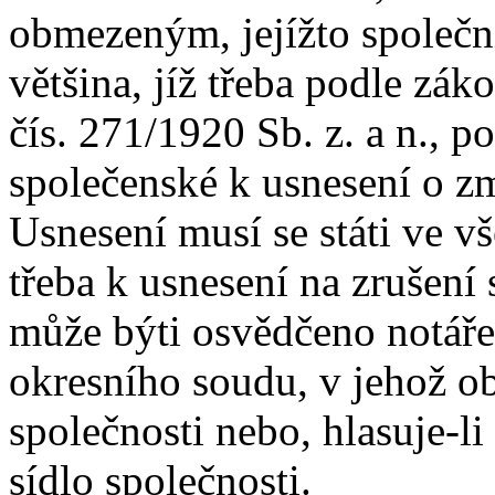
obmezeným, jejížto společní
většina, jíž třeba podle záko
čís. 271/1920 Sb. z. a n., 
společenské k usnesení o z
Usnesení musí se státi ve 
třeba k usnesení na zrušení 
může býti osvědčeno notář
okresního soudu, v jehož o
společnosti nebo, hlasuje-li
sídlo společnosti.