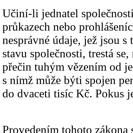
Učiní-li jednatel společno
průkazech nebo prohlášení
nesprávné údaje, jež jsou s
stavu společnosti, trestá se, 
přečin tuhým vězením od je
s nímž může býti spojen peně
do dvaceti tisíc Kč. Pokus je
Provedením tohoto zákona s