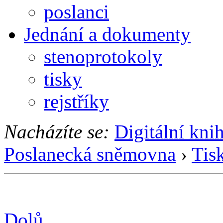
poslanci
Jednání a dokumenty
stenoprotokoly
tisky
rejstříky
Nacházíte se:
Digitální kni
Poslanecká sněmovna
›
Tis
Dolů