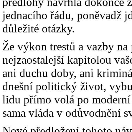
předlohy navrhla dokonce z
jednacího řádu, poněvadž j
důležité otázky.
Že výkon trestů a vazby na p
nejzaostalejší kapitolou va
ani duchu doby, ani krimin
dnešní politický život, vyb
lidu přímo volá po moderní 
sama vláda v odůvodnění s
Nové předložení tohoto návr