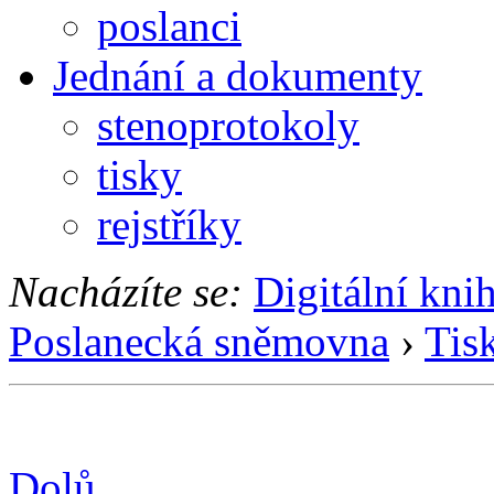
poslanci
Jednání a dokumenty
stenoprotokoly
tisky
rejstříky
Nacházíte se:
Digitální kni
Poslanecká sněmovna
›
Tis
Dolů