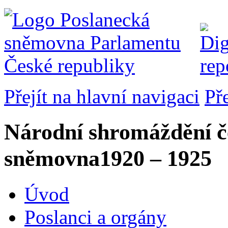
Přejít na hlavní navigaci
Př
Národní shromáždění č
sněmovna
1920 – 1925
Úvod
Poslanci a orgány