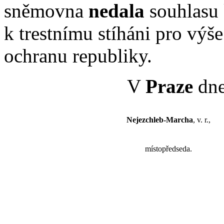
sněmovna
nedala
souhlasu 
k trestnímu stíháni pro výš
ochranu republiky.
V
Praze
dne
Nejezchleb-Marcha
, v. r.,
místopředseda.