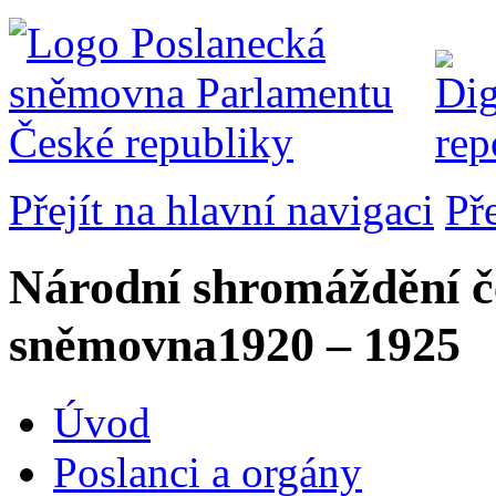
Přejít na hlavní navigaci
Př
Národní shromáždění č
sněmovna
1920 – 1925
Úvod
Poslanci a orgány