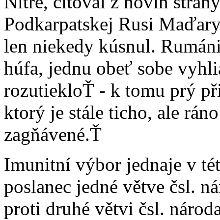
Nitře, citoval z novin stra
Podkarpatskej Rusi Maďary b
len niekedy kúsnul. Rumáni 
húfa, jednu obeť sobe vyhlia
rozutiekloŤ - k tomu prý při
ktorý je stále ticho, ale rá
zagňávené.Ť
Imunitní výbor jednaje v tét
poslanec jedné větve čsl. n
proti druhé větvi čsl. národ