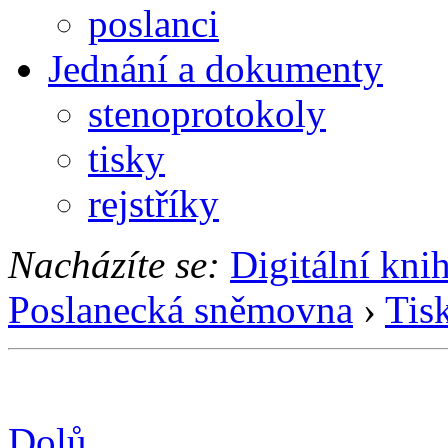
poslanci
Jednání a dokumenty
stenoprotokoly
tisky
rejstříky
Nacházíte se:
Digitální kni
Poslanecká sněmovna
›
Tis
Dolů