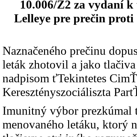
10.006/Z2 za vydaní k 
Lelleye pre prečin proti
Naznačeného prečinu dopusti
leták zhotovil a jako tlačiv
nadpisom ťTekintetes CimŤ
Keresztényszociáliszta Par
Imunitný výbor prezkúmal tr
menovaného letáku, ktorý 