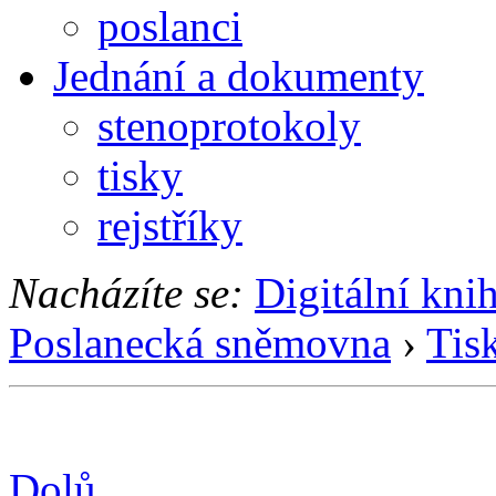
poslanci
Jednání a dokumenty
stenoprotokoly
tisky
rejstříky
Nacházíte se:
Digitální kni
Poslanecká sněmovna
›
Tis
Dolů