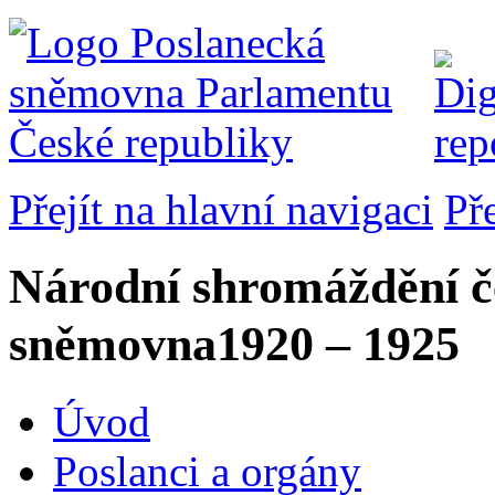
Přejít na hlavní navigaci
Př
Národní shromáždění č
sněmovna
1920 – 1925
Úvod
Poslanci a orgány