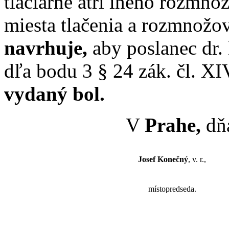
tlačiarne atri iného rozmn
miesta tlačenia a rozmnožov
navrhuje,
aby poslanec dr. 
dľa bodu 3 § 24 zák. čl. XI
vydaný bol.
V
Prahe,
dňa
Josef Konečný
, v. r.,
místopredseda.