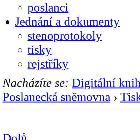
poslanci
Jednání a dokumenty
stenoprotokoly
tisky
rejstříky
Nacházíte se:
Digitální kni
Poslanecká sněmovna
›
Tis
Dolů