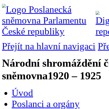
Přejít na hlavní navigaci
Př
Národní shromáždění č
sněmovna
1920 – 1925
Úvod
Poslanci a orgány