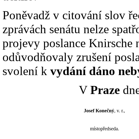
Poněvadž v citování slov ře
zprávách senátu nelze spatřo
projevy poslance Knirsche 
odůvodňovaly zrušení posl
svolení k
vydání dáno neb
V
Praze
dne
Josef Konečný
, v. r.,
místopředseda.