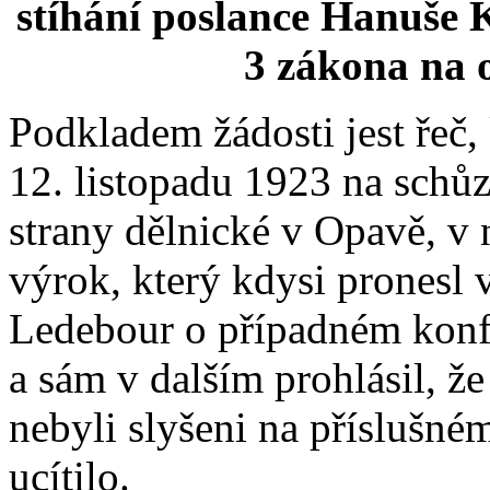
stíhání poslance Hanuše K
3 zákona na 
Podkladem žádosti jest řeč,
12. listopadu 1923 na schůz
strany dělnické v Opavě, v 
výrok, který kdysi pronesl v
Ledebour o případném konf
a sám v dalším prohlásil, ž
nebyli slyšeni na příslušné
ucítilo.