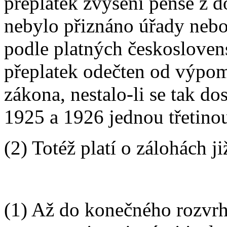
přeplatek zvýšení pense z d
nebylo přiznáno úřady neb
podle platných českosloven
přeplatek odečten od výpom
zákona, nestalo-li se tak do
1925 a 1926 jednou třetino
(2) Totéž platí o zálohách j
(1) Až do konečného rozvrh