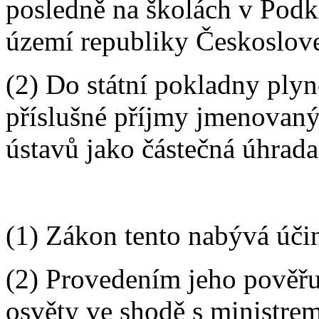
posledně na školách v Podk
území republiky Českoslov
(2) Do státní pokladny plyn
příslušné příjmy jmenovaný
ústavů jako částečná úhrada
(1) Zákon tento nabývá úči
(2) Provedením jeho pověřuj
osvěty ve shodě s ministrem