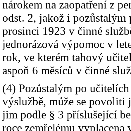
nárokem na zaopatření z pe
odst. 2, jakož i pozůstalým 
prosinci 1923 v činné služb
jednorázová výpomoc v lete
rok, ve kterém tahový učite
aspoň 6 měsíců v činné služ
(4) Pozůstalým po učitelích
výslužbě, může se povolit
jim podle § 3 příslušející be
roce zemřelému vyplacena 