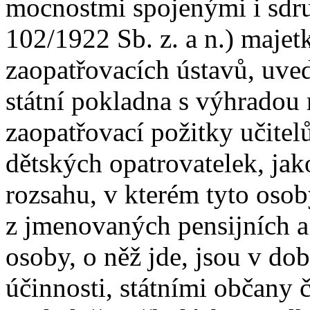
mocnostmi spojenými i sdr
102/1922 Sb. z. a n.) majet
zaopatřovacích ústavů, uved
státní pokladna s výhradou 
zaopatřovací požitky učite
dětských opatrovatelek, jak
rozsahu, v kterém tyto oso
z jmenovaných pensijních a
osoby, o něž jde, jsou v do
účinnosti, státními občany