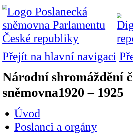
Přejít na hlavní navigaci
Př
Národní shromáždění č
sněmovna
1920 – 1925
Úvod
Poslanci a orgány