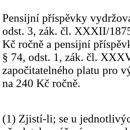
Pensijní příspěvky vydržova
odst. 3, zák. čl. XXXII/1875
Kč ročně a pensijní příspěv
§ 74, odst. 1, zák. čl. XX
započitatelného platu pro 
na 240 Kč ročně.
(1) Zjistí-li; se u jednotliv