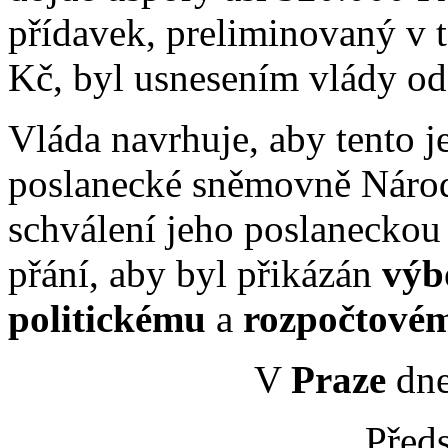
přídavek, preliminovaný v 
Kč, byl usnesením vlády od
Vláda navrhuje, aby tento j
poslanecké sněmovně Národ
schválení jeho poslaneckou
přání, aby byl přikázán
výb
politickému
a
rozpočtové
V
Praze
dne
Před