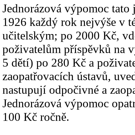
Jednorázová výpomoc tato je
1926 každý rok nejvýše v t
učitelským; po 2000 Kč, v
poživatelům příspěvků na v
5 dětí) po 280 Kč a poživat
zaopatřovacích ústavů, uved
nastupují odpočivné a zaopa
Jednorázová výpomoc opatro
100 Kč ročně.