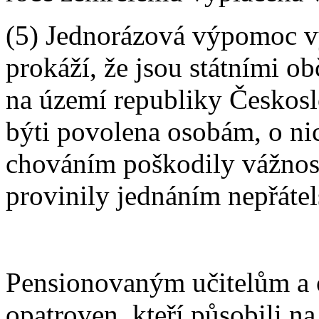
(5) Jednorázová výpomoc vy
prokáží, že jsou státními o
na území republiky Českos
býti povolena osobám, o ni
chováním poškodily vážnost
provinily jednáním nepřáte
Pensionovaným učitelům a 
opatroven, kteří působili n