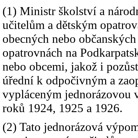
(1) Ministr školství a náro
učitelům a dětským opatrova
obecných nebo občanských 
opatrovnách na Podkarpats
nebo obcemi, jakož i pozůsta
úřední k odpočivným a zao
vypláceným jednorázovou vý
roků 1924, 1925 a 1926.
(2) Tato jednorázová výpom