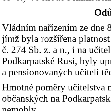
Odů
Vládním nařízením ze dne 8.
jímž byla rozšířena platnos
č. 274 Sb. z. a n., i na učite
Podkarpatské Rusi, byly u
a pensionovaných učiteli tě
Hmotné poměry učitelstva n
občanských na Podkarpatsk
nemohly.