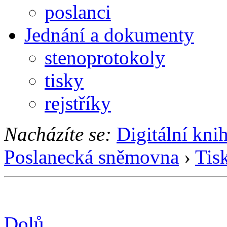
poslanci
Jednání a dokumenty
stenoprotokoly
tisky
rejstříky
Nacházíte se:
Digitální kni
Poslanecká sněmovna
›
Tis
Dolů