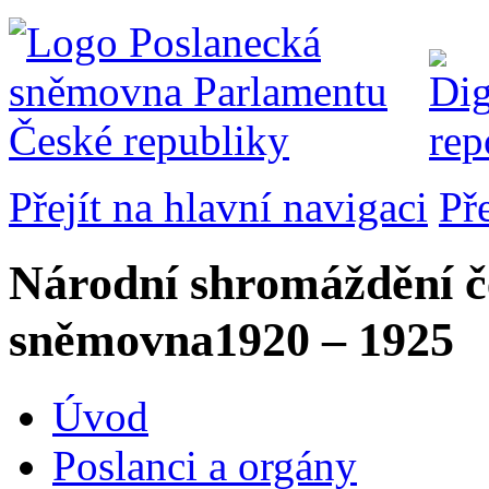
Přejít na hlavní navigaci
Př
Národní shromáždění č
sněmovna
1920 – 1925
Úvod
Poslanci a orgány