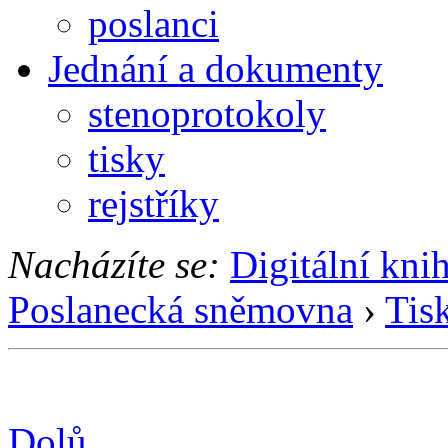
poslanci
Jednání a dokumenty
stenoprotokoly
tisky
rejstříky
Nacházíte se:
Digitální kni
Poslanecká sněmovna
›
Tis
Dolů