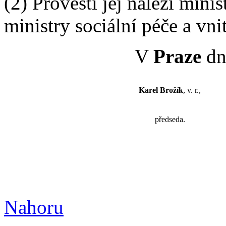
(2) Provésti jej náleží mini
ministry sociální péče a vnit
V
Praze
dn
Karel Brožík
, v. r.,
předseda.
Nahoru