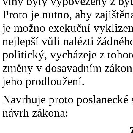
viny byly vypovězeny z byt
Proto je nutno, aby zajištěn
je možno exekuční vyklizení
nejlepší vůli nalézti žádnéh
politický, vycházeje z toho
změny v dosavadním zákoně,
jeho prodloužení.
Navrhuje proto poslanecké 
návrh zákona: