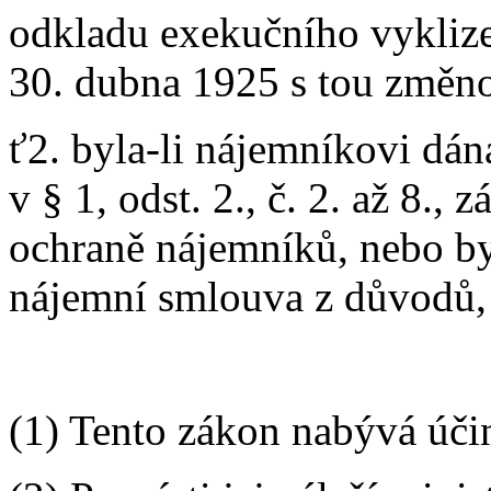
odkladu exekučního vyklizen
30. dubna 1925 s tou změnou
ť2. byla-li nájemníkovi d
v § 1, odst. 2., č. 2. až 8., zá
ochraně nájemníků, nebo by
nájemní smlouva z důvodů,
(1) Tento zákon nabývá úči